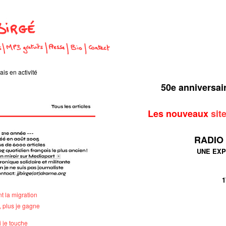
is en activité
50e anniversa
Les nouveaux
sit
RADIO
UNE EXP
1
nt la migration
, plus je gagne
i je touche