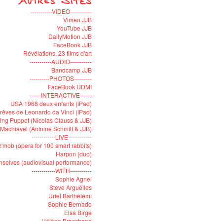
-----------VIDEO-----------
Vimeo JJB
YouTube JJB
DailyMotion JJB
FaceBook JJB
Révélations, 23 films d'art
-----------AUDIO-----------
Bandcamp JJB
----------PHOTOS---------
FaceBook UDMI
------INTERACTIVE------
USA 1968 deux enfants (iPad)
rêves de Leonardo da Vinci (iPad)
ying Puppet (Nicolas Clauss & JJB)
Machiavel (Antoine Schmitt & JJB)
------------LIVE------------
'mob (opera for 100 smart rabbits)
Harpon (duo)
selves (audiovisual performance)
------------WITH-----------
Sophie Agnel
Steve Arguëlles
Uriel Barthélémi
Sophie Bernado
Elsa Birgé
Hélène Breschand