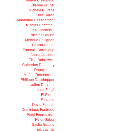
Étienne Brunet
Michèle Buirette
Elise Caron
Amandine Casadamont
Nicolas Chedmail
Léa Ciechelski
Nicolas Clauss
Médéric Collignon
Pascal Contet
François Corneloup
Sonia Cruchon
Élise Dabrowski
Catherine Delaunay
Dépaysages
Maëlle Desbrosses
Philippe Deschepper
Julien Desprez
Linda Edsjö
El Strøm
Fantazio
David Fenech
Dominique Fonfrède
Fidel Fourneyron
Peter Gabor
Sacha Gattino
mc gayffier