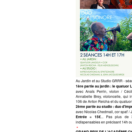
Au Jardin et au Studio GRRR - séa
1ère partie au jardin
: le quatuor
avec Anaïs Perrin, violon / Céci
Annabelle Brey, violoncelle, qui i
106 de Anton Reicha et du quatuo
2ème partie au studio
: duo d'im
avec Nicolas Chedmail, cor spat' / 
Entrée = 15€
...
Pas plus de 3
indispensables en précisant 14h ou
GRAND PRIX DE L'ACADÉMIE 