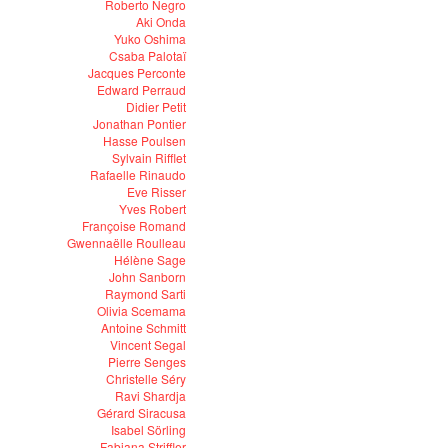
Roberto Negro
Aki Onda
Yuko Oshima
Csaba Palotaï
Jacques Perconte
Edward Perraud
Didier Petit
Jonathan Pontier
Hasse Poulsen
Sylvain Rifflet
Rafaelle Rinaudo
Eve Risser
Yves Robert
Françoise Romand
Gwennaëlle Roulleau
Hélène Sage
John Sanborn
Raymond Sarti
Olivia Scemama
Antoine Schmitt
Vincent Segal
Pierre Senges
Christelle Séry
Ravi Shardja
Gérard Siracusa
Isabel Sörling
Fabiana Striffler