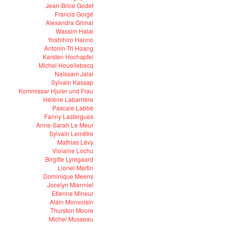
Jean-Brice Godet
Francis Gorgé
Alexandra Grimal
Wassim Halal
Yoshihiro Hanno
Antonin-Tri Hoang
Karsten Hochapfel
Michel Houellebecq
Naïssam Jalal
Sylvain Kassap
Kommissar Hjuler und Frau
Hélène Labarrière
Pascale Labbé
Fanny Lasfargues
Anne-Sarah Le Meur
Sylvain Lemêtre
Mathias Lévy
Violaine Lochu
Birgitte Lyregaard
Lionel Martin
Dominique Meens
Jocelyn Mienniel
Etienne Mineur
Alain Monvoisin
Thurston Moore
Michel Musseau