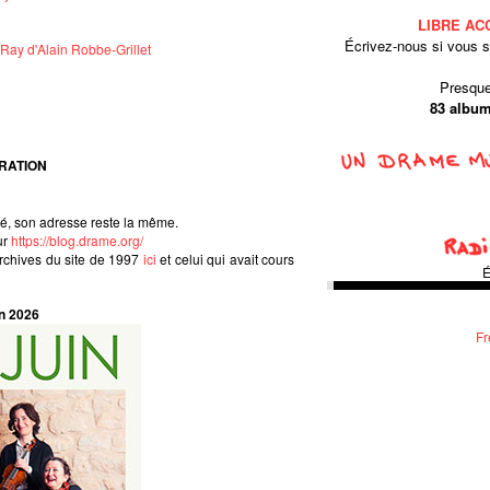
LIBRE AC
Écrivez-nous si vous 
Ray d'Alain Robbe-Grillet
Presque
83 albu
RATION
sé, son adresse reste la même.
ur
https://blog.drame.org/
rchives du site de 1997
ici
et celui qui avait cours
É
n 2026
Fr