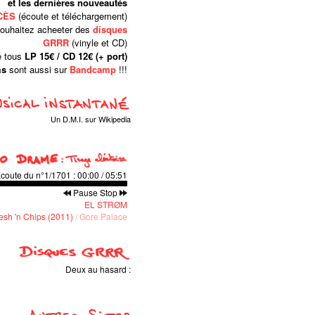
et les dernières nouveautés
CÈS
(écoute et téléchargement)
souhaitez acheeter des
disques
GRRR
(vinyle et CD)
 tous
LP 15€ / CD 12€ (+ port)
ms
sont aussi sur
Bandcamp
!!!
Un D.M.I. sur Wikipedia
coute du n°1/1701
:
00:00
/
05:51
Pause
Stop
EL STRØM
esh 'n Chips (2011)
/ Gore Palace
Deux au hasard :