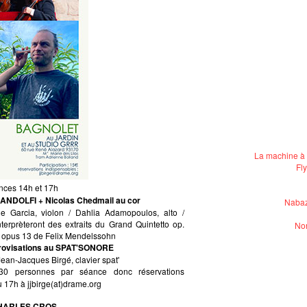
La machine à 
Fl
nces 14h et 17h
 LANDOLFI + Nicolas Chedmail au cor
Nabaz
le Garcia, violon / Dahlia Adamopoulos, alto /
nterprèteront des extraits du Grand Quintetto op.
Non
r opus 13 de Felix Mendelssohn
provisations au SPAT'SONORE
Jean-Jacques Birgé, clavier spat'
0 personnes par séance donc réservations
 17h à jjbirge(at)drame.org
CHARLES CROS