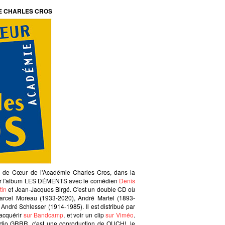
E CHARLES CROS
 de Cœur de l'Académie Charles Cros, dans la
pour l'album LES DÉMENTS avec le comédien
Denis
tin
et Jean-Jacques Birgé. C'est un double CD où
Marcel Moreau (1933-2020), André Martel (1893-
 André Schlesser (1914-1985). Il est distribué par
'acquérir
sur Bandcamp
, et voir un clip
sur Viméo
.
udio GRRR, c'est une coproduction de OUCH!, le