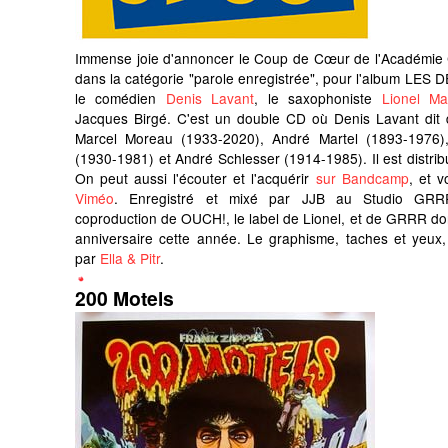
Immense joie d'annoncer le Coup de Cœur de l'Académie 
dans la catégorie "parole enregistrée", pour l'album LE
le comédien
Denis Lavant
, le saxophoniste
Lionel Ma
Jacques Birgé. C'est un double CD où Denis Lavant dit 
Marcel Moreau (1933-2020), André Martel (1893-1976),
(1930-1981) et André Schlesser (1914-1985). Il est distrib
On peut aussi l'écouter et l'acquérir
sur Bandcamp
, et v
Viméo
. Enregistré et mixé par JJB au Studio GRR
coproduction de OUCH!, le label de Lionel, et de GRRR don
anniversaire cette année. Le graphisme, taches et yeux,
par
Ella & Pitr
.
200 Motels