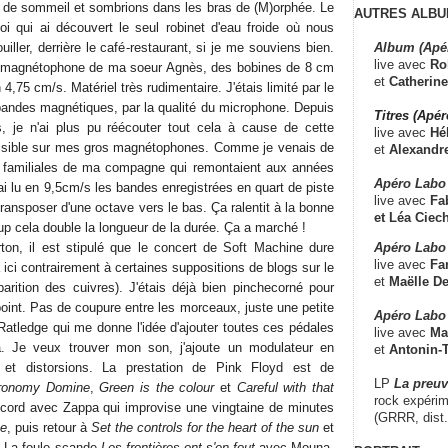
 de sommeil et sombrions dans les bras de (M)orphée. Le
AUTRES ALBU
oi qui ai découvert le seul robinet d'eau froide où nous
Album (Apé
iller, derrière le café-restaurant, si je me souviens bien.
live avec
Ro
tit magnétophone de ma soeur Agnès, des bobines de 8 cm
et
Catherine
4,75 cm/s. Matériel très rudimentaire. J'étais limité par le
bandes magnétiques, par la qualité du microphone. Depuis
Titres (Apé
s, je n'ai plus pu réécouter tout cela à cause de cette
live avec
Hé
ssible sur mes gros magnétophones. Comme je venais de
et
Alexandr
s familiales de ma compagne qui remontaient aux années
Apéro Labo
J'ai lu en 9,5cm/s les bandes enregistrées en quart de piste
live avec
Fab
ransposer d'une octave vers le bas. Ça ralentit à la bonne
et
Léa Ciech
p cela double la longueur de la durée. Ça a marché !
Apéro Labo 
ton, il est stipulé que le concert de Soft Machine dure
live avec
Fa
ici contrairement à certaines suppositions de blogs sur le
et
Maëlle D
arition des cuivres). J'étais déjà bien pinchecorné pour
point. Pas de coupure entre les morceaux, juste une petite
Apéro Labo
 Ratledge qui me donne l'idée d'ajouter toutes ces pédales
live avec
Ma
. Je veux trouver mon son, j'ajoute un modulateur en
et
Antonin-T
et distorsions. La prestation de Pink Floyd est de
LP
La preu
ronomy Domine
,
Green is the colour
et
Careful with that
rock expérim
ccord avec Zappa qui improvise une vingtaine de minutes
(GRRR, dist
ve
, puis retour à
Set the controls for the heart of the sun
et
 La foule scande
Les frontières ont s'en fout
avec Mouna.