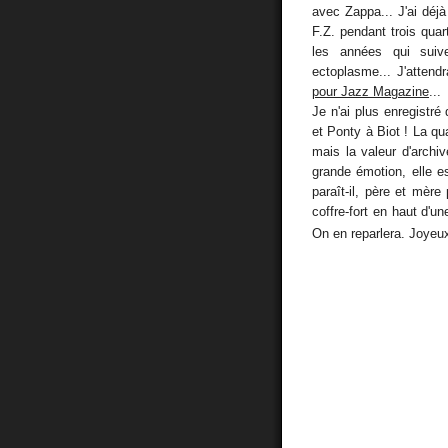
avec Zappa... J'ai déjà
F.Z. pendant trois qua
les années qui sui
ectoplasme... J'attend
pour Jazz Magazine
...
Je n'ai plus enregistré
et Ponty à Biot ! La qu
mais la valeur d'archi
grande émotion, elle e
paraît-il, père et mère
coffre-fort en haut d'u
On en reparlera. Joyeux 