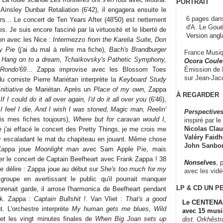
PORTRAIT
insley Dunbar Retaliation (6'42), il engagera ensuite le
6 pages dans
rs... Le concert de Ten Years After (48'50) est nettement
d'A. Le Gouë
s. Je suis encore fasciné par la virtuosité et le liberté de
Version angl
on avec les Nice :
Intermezzo from the Karelia Suite, Don
y Pie
(j'ai du mal à relire ma fiche),
Bach's Brandburger
France Musiqu
t, Hang on to a dream, Tchaïkovsky's Pathetic Symphony,
Ocora Couleu
Émission de F
Rondo'69
... Zappa improvise avec les Blossom Toes
sur Jean-Jacq
du corniste Pierre Mariétan interprète la
Keyboard Study
Initiative
de Mariétan. Après un
Place of my own
, Zappa
À REGARDER
r
If I could do it all over again, I'd do it all over you
(6'46),
I feel I die, And I wish I was stoned, Magic man, Reelin'
Perspectives
elis mes fiches toujours),
Where but for caravan would I,
inspiré par le 
Nicolas Claus
e j'ai effacé le concert des Pretty Things, je me crois me
Valéry Faidhe
ur escaladant le mat du chapiteau en jouant. Même chose
John Sanbo
Zappa joue
Moonlight man
avec Sam Apple Pie, mais
ter le concert de Captain Beefheart avec Frank Zappa ! 38
Nonselves
, 
 délire : Zappa joue au début sur
She's too much for my
avec les vid
 groupe en avertissant le public qu'il pourrait manquer
LP & CD
UN P
prenait garde, il arrose l'harmonica de Beefheart pendant
eak. Zappa :
Captain Bullshit !
. Van Vliet :
That's a good
Le CENTENAI
t. L'orchestre interprète
My human gets me blues, Wild
avec 15 musi
 et les vingt minutes finales de
When Big Joan sets up
dist. Orkhêst