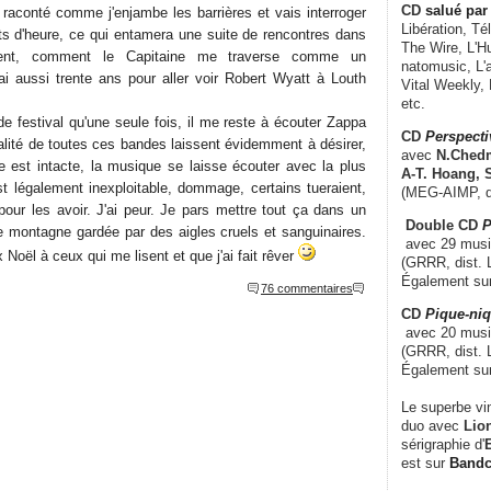
CD
salué par 
 raconté comme j'enjambe les barrières et vais interroger
Libération, Té
rts d'heure, ce qui entamera une suite de rencontres dans
The Wire, L'H
vent, comment le Capitaine me traverse comme un
natomusic, L'a
rai aussi trente ans pour aller voir Robert Wyatt à Louth
Vital Weekly,
etc.
 de festival qu'une seule fois, il me reste à écouter Zappa
CD
Perspecti
alité de toutes ces bandes laissent évidemment à désirer,
avec
N.Chedm
ve est intacte, la musique se laisse écouter avec la plus
A-T. Hoang, 
st légalement inexploitable, dommage, certains tueraient,
(MEG-AIMP, d
 pour les avoir. J'ai peur. Je pars mettre tout ça dans un
Double CD
P
ne montagne gardée par des aigles cruels et sanguinaires.
avec 29 music
Noël à ceux qui me lisent et que j'ai fait rêver
(GRRR, dist. L
Également su
76 commentaires
CD
Pique-niq
avec 20 musi
(GRRR, dist. 
Également su
Le superbe vi
duo avec
Lion
sérigraphie d'
E
est sur
Band