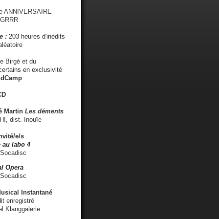
me ANNIVERSAIRE
s GRRR
e :
203 heures d'inédits
léatoire
e Birgé et du
ertains en exclusivité
ndCamp
CD
é
Martin
Les déments
 dist. Inouïe
nvité/e/s
 au labo 4
 Socadisc
l Opera
 Socadisc
sical Instantané
dit enregistré
el Klanggalerie