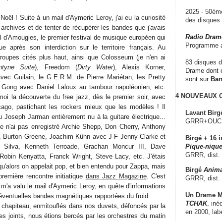
2025 - 50è
oël ! Suite à un mail d'Aymeric Leroy, j'ai eu la curiosité
des disque
archives et de tenter de récupérer les bandes que j'avais
Radio Dram
l d'Amougies, le premier festival de musique européen qui
Programme a
ue après son interdiction sur le territoire français. Au
roupes cités plus haut, ainsi que Colosseum (je n'en ai
83 disques d
ntyne Suite
), Freedom (
Dirty Water
), Alexis Korner,
Drame dont c
vec Guilain, le G.E.R.M. de Pierre Mariétan, les Pretty
sont sur
Ba
 Gong avec Daniel Laloux au tambour napoléonien, etc.
4 NOUVEAUX
moi la découverte du free jazz, dès le premier soir, avec
cago, pastichant les rockers mieux que les modèles ! Il
Lavant Birg
u Joseph Jarman entièrement nu à la guitare électrique...
GRRR+OUCH!,
 je n'ai pas enregistré Archie Shepp, Don Cherry, Anthony
, Burton Greene, Joachim Kühn avec J-F Jenny-Clarke et
Birgé + 16 i
n Silva, Kenneth Terroade, Grachan Moncur III, Dave
Pique-nique
GRRR, dist.
Robin Kenyatta, Franck Wright, Steve Lacy, etc. J'étais
u'alors on appelait pop, et bien entendu pour Zappa, mais
Birgé
Anima
 première rencontre initiatique
dans Jazz Magazine
. C'est
GRRR, dist.
ui m'a valu le mail d'Aymeric Leroy, en quête d'informations
Un Drame Mu
éventuelles bandes magnétiques rapportées du froid...
TCHAK
, iné
chapiteau, enmitouflés dans nos duvets, défoncés par la
en 2000, lab
es joints, nous étions bercés par les orchestres du matin