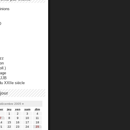
inions
D
azz
ton
ll.)
mage
 JJB
du XXIIe siècle
jour
décembre 2005
»
er
jeu
ven
sam
dim
1
2
3
4
7
8
9
10
11
14
15
16
17
18
21
22
23
24
25