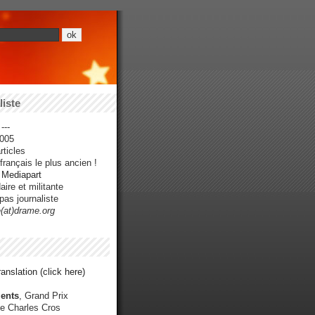
iste
---
005
ticles
rançais le plus ancien !
r Mediapart
ire et militante
pas journaliste
e(at)drame.org
anslation (click here)
ents
, Grand Prix
e Charles Cros