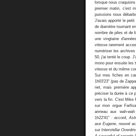
lorsque nous craquions
premier matin, c'est m
puissions nous débarbou
J'avais apporté le pe
de diamètre tournant en 
nombre de piles et de 
une vingtaine d'année
vitesse rarement acce
numériser les archive
50, j'ai tenté le coup. 
mono pour ensuite les t
vitesse et du même cou
Sur mes fiches en car
1h03'23" (pas de Zappa 
net, mais première app
préciser la durée à ce 
vers la fin. C'est Mike
sur mon orgue Farfisa
anneau aux wah-wah 
1h22'41" : accord,
Ast
axe Eugene
, nouvel a
sur
Interstellar Overdri
A saucerful of secrets
!