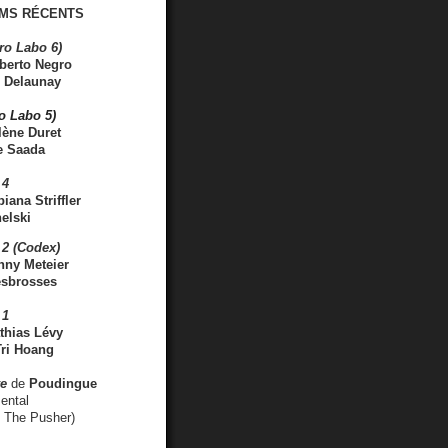
MS RÉCENTS
ro Labo 6)
berto Negro
 Delaunay
ro Labo 5)
lène Duret
e Saada
 4
iana Striffler
elski
2 (Codex)
nny Meteier
esbrosses
 1
thias Lévy
ri Hoang
ve
de
Poudingue
ental
. The Pusher)