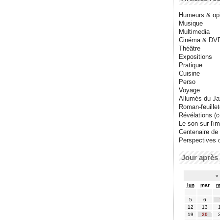
Humeurs & op
Musique
Multimedia
Cinéma & DV
Théâtre
Expositions
Pratique
Cuisine
Perso
Voyage
Allumés du J
Roman-feuille
Révélations (co
Le son sur l'i
Centenaire de
Perspectives 
Jour après 
«
lun
mar
m
5
6
12
13
19
20