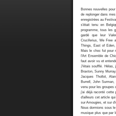
Bonnes nouvelles pour N
de replonger dans mes 
enregistrées au Festiva
s'était tenu en Belgiq
programme, tous les g
gardé que leur
Vale
Cruciferius, We Free a
Things, East of Eden,
Mais le choc fut pour 
l'Art Ensemble de Chi
faut avoir vu et entend
J'étais soufflé. Hélas,
Braxton, Sunny Murray
Jacques Thollot, Ala
Burrell, John Surman, 
venu pour les groupes q
j'ai déjà raconté cette
d'ailleurs cet article q
sur Amougies, et sur d'
Nous dormions sous le 
musique plus que par l