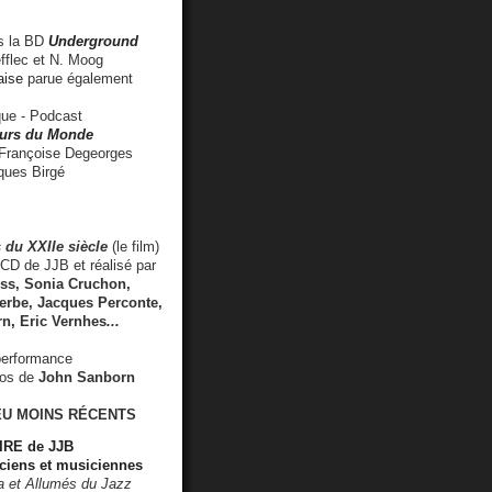
 la BD
Underground
fflec et N. Moog
aise
parue également
e - Podcast
rs du Monde
rançoise Degeorges
ues Birgé
 du XXIIe siècle
(le film)
CD de JJB et réalisé par
s, Sonia Cruchon,
rbe, Jacques Perconte,
rn
,
Eric Vernhes
...
performance
éos de
John Sanborn
EU MOINS RÉCENTS
RE de JJB
ciens et musiciennes
ra et Allumés du Jazz