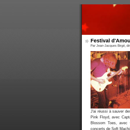
Festival d'Amo
Par Jean-Jacques Birgé, d
J'ai réussi à sauver d
Pink Floyd, avec Capta
Blossom Toes, avec C
concerts de Soft Machin