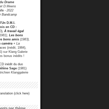
 du Drame
 et D.Meens
ils
- 2022
r Bandcamp
d'Un D.M.I.
fois en CD :
0)
,
À travail égal
1981),
Les bons
les bons amis
(1983),
a caméra
+ La
faces
(inédit, 1984),
) sur Klang Galerie
es bonus inédits !
CD inédit du duo
Hélène Sage
(1981)
utrichien Klanggalerie
anslation (click here)
cents par thème