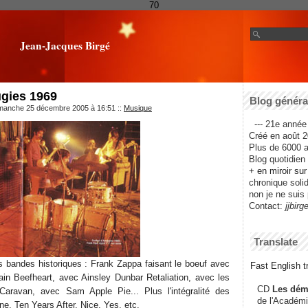
70
Jean-Jacques Birgé
ugies 1969
Blog général
imanche 25 décembre 2005 à 16:51
::
Musique
--- 21e année 
Créé en août 2
Plus de 6000 ar
Blog quotidien f
+ en miroir su
chronique solida
non je ne suis 
Contact:
jjbirg
Translate
es bandes historiques : Frank Zappa faisant le boeuf avec
Fast English tr
in Beefheart, avec Ainsley Dunbar Retaliation, avec les
CD
Les dém
aravan, avec Sam Apple Pie... Plus l'intégralité des
de l'Académi
e, Ten Years After, Nice, Yes, etc.