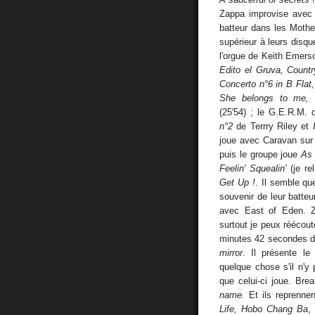
Zappa improvise avec A
batteur dans les Mothe
supérieur à leurs disque
l'orgue de Keith Emers
Edito el Gruva, Countr
Concerto n°6 in B Fla
She belongs to me, 
(25'54) ; le G.E.R.M. 
n°2
de Terrry Riley et
joue avec Caravan su
puis le groupe joue
As 
Feelin' Squealin'
(je r
Get Up !
. Il semble qu
souvenir de leur batte
avec East of Eden. 
surtout je peux réécou
minutes 42 secondes de
mirror
. Il présente le
quelque chose s'il n'y 
que celui-ci joue. Br
name.
Et ils reprennen
Life, Hobo Chang Ba
,