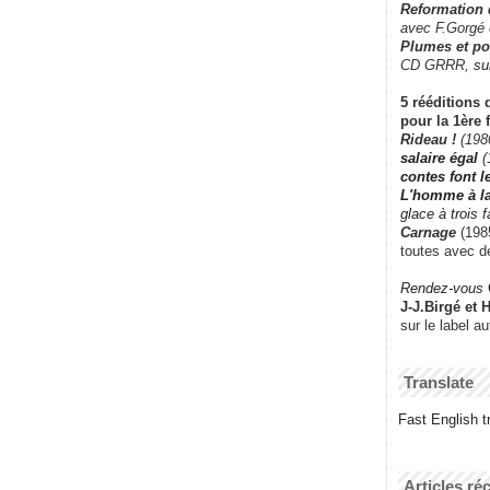
Reformation
avec F.Gorgé
Plumes et po
CD GRRR,
su
5 rééditions 
pour la 1ère 
Rideau !
(198
salaire égal
(
contes font 
L'homme à l
glace à trois 
Carnage
(1985
toutes avec d
Rendez-vous
J-J.Birgé et 
sur le label a
Translate
Fast English tr
Articles ré