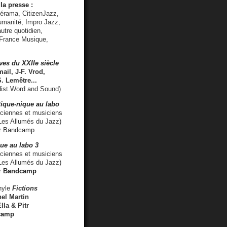
la presse :
lérama, CitizenJazz,
umanité, Impro Jazz,
utre quotidien,
 France Musique,
ves du XXIIe siècle
ail, J-F. Vrod,
S. Lemêtre
...
ist.Word and Sound)
ique-nique au labo
iennes et musiciens
es Allumés du Jazz)
r
Bandcamp
ue au labo 3
ciennes et musiciens
Les Allumés du Jazz)
r
Bandcamp
nyle
Fictions
el Martin
lla & Pitr
camp