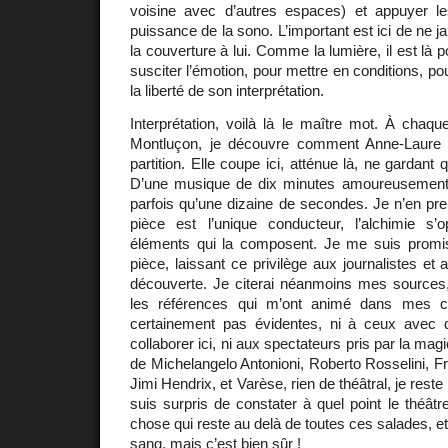
voisine avec d’autres espaces) et appuyer le
puissance de la sono. L’important est ici de ne ja
la couverture à lui. Comme la lumière, il est là p
susciter l’émotion, pour mettre en conditions, pou
la liberté de son interprétation.
Interprétation, voilà là le maître mot. À chaq
Montluçon, je découvre comment Anne-Laure L
partition. Elle coupe ici, atténue là, ne gardant 
D’une musique de dix minutes amoureusement 
parfois qu’une dizaine de secondes. Je n’en pr
pièce est l’unique conducteur, l’alchimie s’
éléments qui la composent. Je me suis promis
pièce, laissant ce privilège aux journalistes et a
découverte. Je citerai néanmoins mes sources, 
les références qui m’ont animé dans mes c
certainement pas évidentes, ni à ceux avec qui
collaborer ici, ni aux spectateurs pris par la magie
de Michelangelo Antonioni, Roberto Rosselini, Fr
Jimi Hendrix, et Varèse, rien de théâtral, je reste 
suis surpris de constater à quel point le théâtre 
chose qui reste au delà de toutes ces salades, e
sang, mais c’est bien sûr !