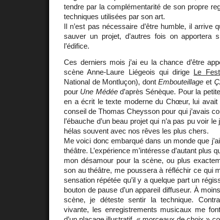
tendre par la complémentarité de son propre reg
techniques utilisées par son art.
Il n’est pas nécessaire d’être humble, il arrive
sauver un projet, d’autres fois on apportera 
l’édifice.
Ces derniers mois j’ai eu la chance d’être app
scène Anne-Laure Liégeois qui dirige
Le Fest
National de Montluçon), dont
Embouteillage
et
Ç
pour
Une Médée
d’après Sénèque. Pour la petite 
en a écrit le texte moderne du Chœur, lui avai
conseil de Thomas Cheysson pour qui j’avais c
l’ébauche d’un beau projet qui n’a pas pu voir le
hélas souvent avec nos rêves les plus chers.
Me voici donc embarqué dans un monde que j’ai 
théâtre. L’expérience m’intéresse d’autant plus qu
mon désamour pour la scène, ou plus exactement
son au théâtre, me poussera à réfléchir ce qui m
sensation répétée qu’il y a quelque part un régiss
bouton de pause d’un appareil diffuseur. À moins
scène, je déteste sentir la technique. Cont
vivante, les enregistrements musicaux me font 
d’un placage illustratif, « morceaux de choix » c