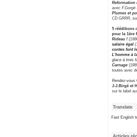
Reformation
avec F.Gorgé
Plumes et po
CD GRRR,
su
5 rééditions 
pour la 1ère 
Rideau !
(198
salaire égal
(
contes font 
L'homme à l
glace à trois 
Carnage
(1985
toutes avec d
Rendez-vous
J-J.Birgé et 
sur le label a
Translate
Fast English tr
Articles ré