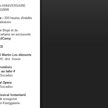
me ANNIVERSAIRE
s GRRR
e :
203 heures d'inédits
léatoire
e Birgé et du
ertains en exclusivité
ndCamp
CD
é
Martin
Les déments
 dist. Inouïe
nvité/e/s
 au labo 4
 Socadisc
l Opera
 Socadisc
sical Instantané
dit enregistré
el Klanggalerie