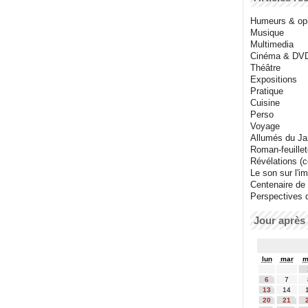
Humeurs & op
Musique
Multimedia
Cinéma & DV
Théâtre
Expositions
Pratique
Cuisine
Perso
Voyage
Allumés du J
Roman-feuille
Révélations (co
Le son sur l'i
Centenaire de
Perspectives 
Jour après 
lun
mar
m
6
7
13
14
20
21