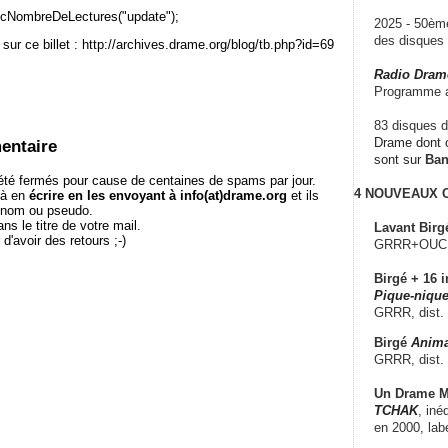
cNombreDeLectures("update");
2025 - 50è
des disque
sur ce billet : http://archives.drame.org/blog/tb.php?id=69
Radio Dram
Programme a
83 disques d
Drame dont c
entaire
sont sur
Ba
té fermés pour cause de centaines de spams par jour.
4 NOUVEAUX
 à en
écrire en les envoyant à info(at)drame.org
et ils
e nom ou pseudo.
le titre de votre mail.
Lavant Birg
r d'avoir des retours ;-)
GRRR+OUCH!,
Birgé + 16 i
Pique-nique
GRRR, dist.
Birgé
Anima
GRRR, dist.
Un Drame Mu
TCHAK
, iné
en 2000, lab