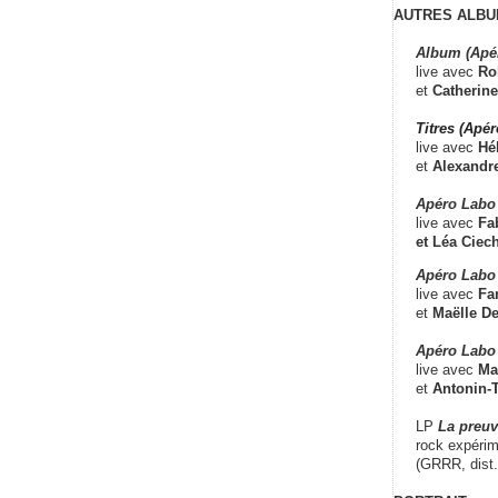
AUTRES ALBU
Album (Apé
live avec
Ro
et
Catherine
Titres (Apé
live avec
Hé
et
Alexandr
Apéro Labo
live avec
Fab
et
Léa Ciech
Apéro Labo 
live avec
Fa
et
Maëlle D
Apéro Labo
live avec
Ma
et
Antonin-T
LP
La preu
rock expérim
(GRRR, dist