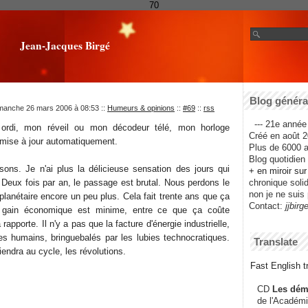
70
Jean-Jacques Birgé
Blog général
imanche 26 mars 2006 à 08:53
::
Humeurs & opinions
::
#69
::
rss
--- 21e année 
ordi, mon réveil ou mon décodeur télé, mon horloge
Créé en août 2
 mise à jour automatiquement.
Plus de 6000 ar
Blog quotidien f
isons. Je n'ai plus la délicieuse sensation des jours qui
+ en miroir su
 Deux fois par an, le passage est brutal. Nous perdons le
chronique solida
non je ne suis 
planétaire encore un peu plus. Cela fait trente ans que ça
Contact:
jjbirg
le gain économique est minime, entre ce que ça coûte
rapporte. Il n'y a pas que la facture d'énergie industrielle,
res humains, bringuebalés par les lubies technocratiques.
Translate
iendra au cycle, les révolutions.
Fast English tr
CD
Les dém
de l'Académi