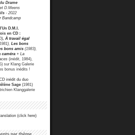
 du Drame
 et D.Meens
ils
- 2022
r Bandcamp
d'Un D.M.I.
fois en CD :
0)
,
À travail égal
1981),
Les bons
les bons amis
(1983),
a caméra
+ La
faces
(inédit, 1984),
) sur Klang Galerie
es bonus inédits !
CD inédit du duo
Hélène Sage
(1981)
utrichien Klanggalerie
anslation (click here)
cents par thème