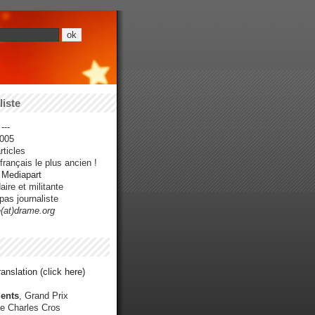
iste
---
005
ticles
rançais le plus ancien !
r Mediapart
ire et militante
pas journaliste
e(at)drame.org
anslation (click here)
ents
, Grand Prix
e Charles Cros