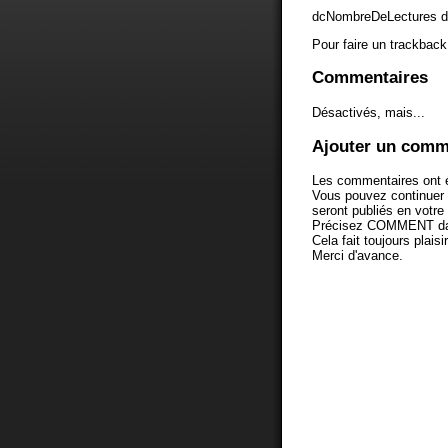
dcNombreDeLectures d
Pour faire un trackback 
Commentaires
Désactivés, mais...
Ajouter un comm
Les commentaires ont é
Vous pouvez continuer
seront publiés en votr
Précisez COMMENT dans 
Cela fait toujours plaisi
Merci d'avance.