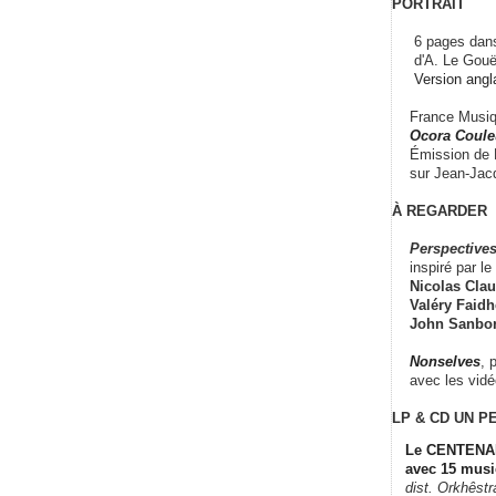
PORTRAIT
6 pages dans
d'A. Le Gouë
Version angl
France Musiqu
Ocora Couleu
Émission de F
sur Jean-Jacq
À REGARDER
Perspectives
inspiré par le 
Nicolas Claus
Valéry Faidhe
John Sanbo
Nonselves
, 
avec les vid
LP & CD
UN P
Le CENTENAI
avec 15 musi
dist. Orkhêst