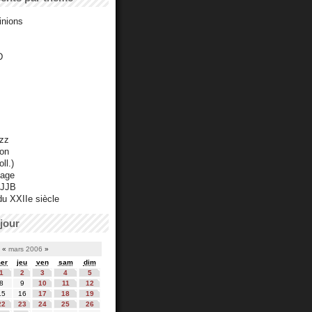
inions
D
azz
ton
ll.)
mage
 JJB
du XXIIe siècle
jour
«
mars 2006
»
er
jeu
ven
sam
dim
1
2
3
4
5
8
9
10
11
12
15
16
17
18
19
22
23
24
25
26