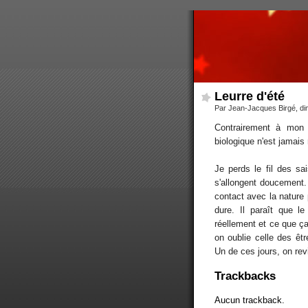
Leurre d'été
Par Jean-Jacques Birgé, d
Contrairement à mon 
biologique n'est jamais
Je perds le fil des sa
s'allongent doucement.
contact avec la nature 
dure. Il paraît que 
réellement et ce que ça 
on oublie celle des êt
Un de ces jours, on rev
Trackbacks
Aucun trackback.