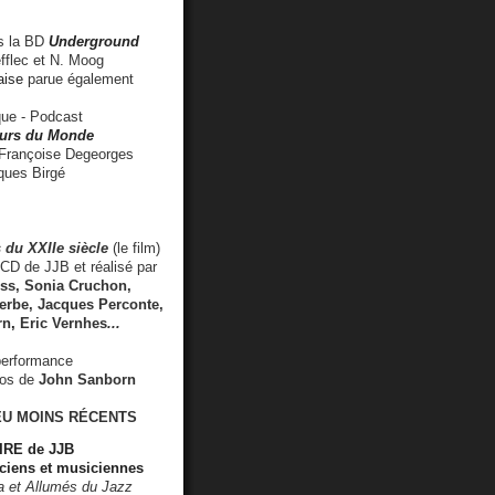
 la BD
Underground
fflec et N. Moog
aise
parue également
e - Podcast
rs du Monde
rançoise Degeorges
ues Birgé
 du XXIIe siècle
(le film)
CD de JJB et réalisé par
s, Sonia Cruchon,
rbe, Jacques Perconte,
rn
,
Eric Vernhes
...
performance
éos de
John Sanborn
EU MOINS RÉCENTS
RE de JJB
ciens et musiciennes
ra et Allumés du Jazz