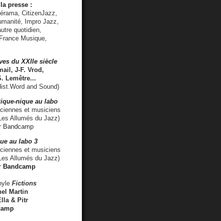
la presse :
lérama, CitizenJazz,
umanité, Impro Jazz,
utre quotidien,
 France Musique,
ves du XXIIe siècle
ail, J-F. Vrod,
S. Lemêtre
...
ist.Word and Sound)
ique-nique au labo
iennes et musiciens
es Allumés du Jazz)
r
Bandcamp
ue au labo 3
ciennes et musiciens
Les Allumés du Jazz)
r
Bandcamp
nyle
Fictions
el Martin
lla & Pitr
camp