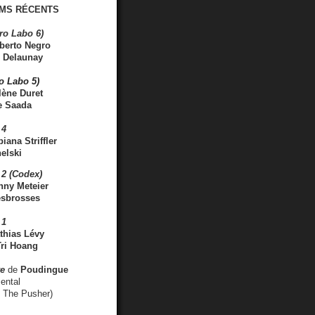
MS RÉCENTS
ro Labo 6)
berto Negro
 Delaunay
ro Labo 5)
lène Duret
e Saada
 4
iana Striffler
elski
2 (Codex)
nny Meteier
esbrosses
 1
thias Lévy
ri Hoang
ve
de
Poudingue
ental
. The Pusher)