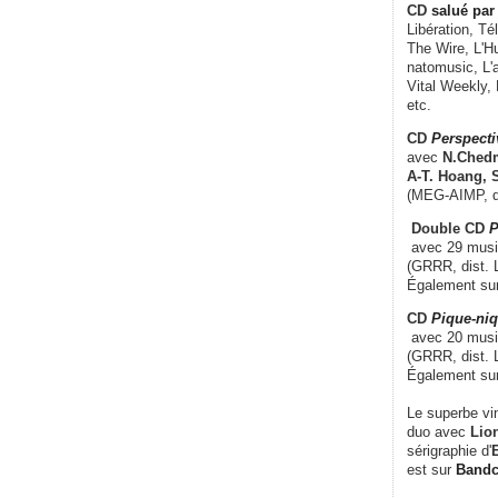
CD
salué par 
Libération, Té
The Wire, L'H
natomusic, L'a
Vital Weekly,
etc.
CD
Perspecti
avec
N.Chedm
A-T. Hoang, 
(MEG-AIMP, d
Double CD
P
avec 29 music
(GRRR, dist. L
Également su
CD
Pique-niq
avec 20 musi
(GRRR, dist. 
Également su
Le superbe vi
duo avec
Lion
sérigraphie d'
E
est sur
Band