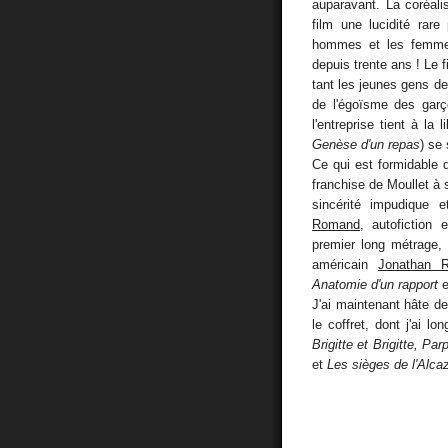
auparavant. La coréalis
film une lucidité rare
hommes et les femmes
depuis trente ans ! Le 
tant les jeunes gens d
de l'égoïsme des garç
l'entreprise tient à la
Genèse d'un repas
) se 
Ce qui est formidable 
franchise de Moullet à
sincérité impudique 
Romand
, autofiction 
premier long métrage,
américain
Jonathan 
Anatomie d'un rapport
e
J'ai maintenant hâte de
le coffret, dont j'ai l
Brigitte et Brigitte, Pa
et
Les sièges de l'Alca