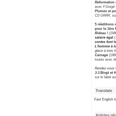
Reformation
avec F.Gorgé
Plumes et po
CD GRRR,
su
5 rééditions 
pour la 1ère 
Rideau !
(198
salaire égal
(
contes font 
L'homme à l
glace à trois 
Carnage
(1985
toutes avec d
Rendez-vous
J-J.Birgé et 
sur le label a
Translate
Fast English tr
Articles ré