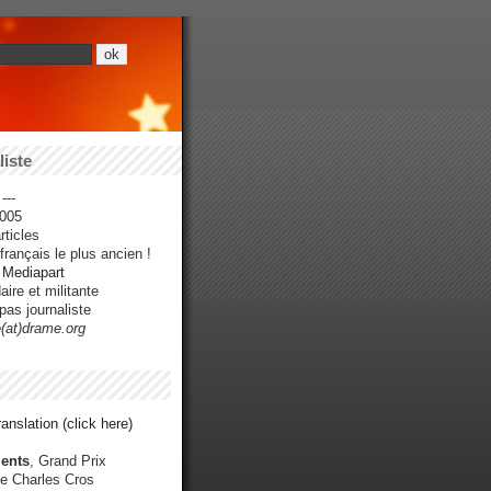
iste
---
005
ticles
rançais le plus ancien !
r Mediapart
ire et militante
pas journaliste
e(at)drame.org
anslation (click here)
ents
, Grand Prix
e Charles Cros