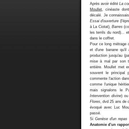
Après avoir édité
La co
Moullet
, cinéaste dont
décalé. Je connaissai
Essai d'ouverture
(l'épr
à La Ciotat),
Barres
(co
les terrils du nord)...
dans le coffret.
Pour ce long métrage d
et d'une banane qu'il
production jusqu'au (p
mise à mal par son tr
entière. Moullet met 
souvent le principal 
commente l'action dans
comme l'unique héritier
mais signalons le P
Intervention divine
) ou
Flores
, dvd 25 ans de 
évoqué avec Luc Moul
passé.
Si
Genèse d'un repas
Anatomie d'un rappor