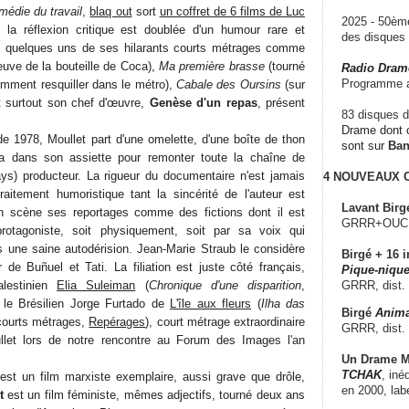
médie du travail
,
blaq out
sort
un coffret de 6 films de Luc
2025 - 50è
 la réflexion critique est doublée d'un humour rare et
des disque
s quelques uns de ses hilarants courts métrages comme
euve de la bouteille de Coca),
Ma première brasse
(tourné
Radio Dram
Programme a
mment resquiller dans le métro),
Cabale des Oursins
(sur
 et surtout son chef d'œuvre,
Genèse d'un repas
, présent
83 disques d
Drame dont c
e 1978, Moullet part d'une omelette, d'une boîte de thon
sont sur
Ba
 a dans son assiette pour remonter toute la chaîne de
ays) producteur. La rigueur du documentaire n'est jamais
4 NOUVEAUX
aitement humoristique tant la sincérité de l'auteur est
Lavant Birg
en scène ses reportages comme des fictions dont il est
GRRR+OUCH!,
protagoniste, soit physiquement, soit par sa voix qui
 une saine autodérision. Jean-Marie Straub le considère
Birgé + 16 i
 de Buñuel et Tati. La filiation est juste côté français,
Pique-nique
alestinien
Elia Suleiman
(
Chronique d'une disparition
,
GRRR, dist.
 le Brésilien Jorge Furtado de
L'île aux fleurs
(
Ilha das
Birgé
Anima
courts métrages,
Repérages
), court métrage extraordinaire
GRRR, dist.
let lors de notre rencontre au Forum des Images l'an
Un Drame Mu
TCHAK
, iné
est un film marxiste exemplaire, aussi grave que drôle,
en 2000, lab
t
est un film féministe, mêmes adjectifs, tourné deux ans