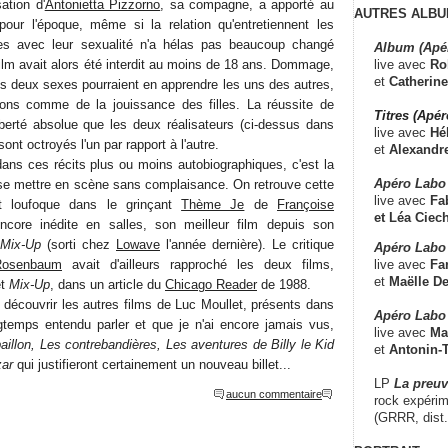
ation d'
Antonietta Pizzorno
, sa compagne, a apporté au
AUTRES ALBU
 pour l'époque, même si la relation qu'entretiennent les
 avec leur sexualité n'a hélas pas beaucoup changé
Album (Apé
live avec
Ro
film avait alors été interdit au moins de 18 ans. Dommage,
et
Catherine
es deux sexes pourraient en apprendre les uns des autres,
ons comme de la jouissance des filles. La réussite de
Titres (Apé
 liberté absolue que les deux réalisateurs (ci-dessus dans
live avec
Hé
sont octroyés l'un par rapport à l'autre.
et
Alexandr
dans ces récits plus ou moins autobiographiques, c'est la
Apéro Labo
 se mettre en scène sans complaisance. On retrouve cette
live avec
Fab
et loufoque dans le grinçant
Thème Je
de
Françoise
et
Léa Ciech
encore inédite en salles, son meilleur film depuis son
Mix-Up
(sorti chez
Lowave
l'année dernière). Le critique
Apéro Labo 
live avec
Fa
Rosenbaum
avait d'ailleurs rapproché les deux films,
et
Maëlle D
t
Mix-Up
, dans un article du
Chicago Reader
de 1988.
 découvrir les autres films de Luc Moullet, présents dans
Apéro Labo
ongtemps entendu parler et que je n'ai encore jamais vus,
live avec
Ma
rpaillon, Les contrebandières, Les aventures de Billy le Kid
et
Antonin-T
zar
qui justifieront certainement un nouveau billet...
LP
La preu
aucun commentaire
rock expérim
(GRRR, dist