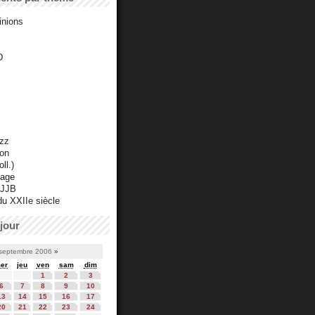
inions
D
azz
ton
ll.)
mage
 JJB
du XXIIe siècle
jour
septembre 2006
»
er
jeu
ven
sam
dim
1
2
3
6
7
8
9
10
13
14
15
16
17
20
21
22
23
24