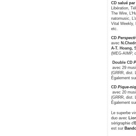
CD
salué par 
Libération, Té
The Wire, L'H
natomusic, L'a
Vital Weekly,
etc.
CD
Perspecti
avec
N.Chedm
A-T. Hoang, 
(MEG-AIMP, d
Double CD
P
avec 29 music
(GRRR, dist. L
Également su
CD
Pique-niq
avec 20 musi
(GRRR, dist. 
Également su
Le superbe vi
duo avec
Lion
sérigraphie d'
E
est sur
Band