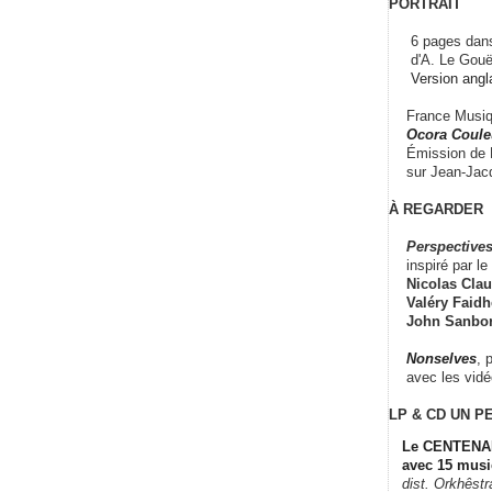
PORTRAIT
6 pages dans
d'A. Le Gouë
Version angl
France Musiqu
Ocora Couleu
Émission de F
sur Jean-Jacq
À REGARDER
Perspectives
inspiré par le 
Nicolas Claus
Valéry Faidhe
John Sanbo
Nonselves
, 
avec les vid
LP & CD
UN P
Le CENTENAI
avec 15 musi
dist. Orkhêst