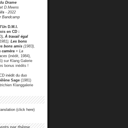
 du Drame
 et D.Meens
ils
- 2022
r Bandcamp
d'Un D.M.I.
fois en CD :
0)
,
À travail égal
1981),
Les bons
les bons amis
(1983),
a caméra
+ La
faces
(inédit, 1984),
) sur Klang Galerie
es bonus inédits !
CD inédit du duo
Hélène Sage
(1981)
utrichien Klanggalerie
anslation (click here)
cents par thème