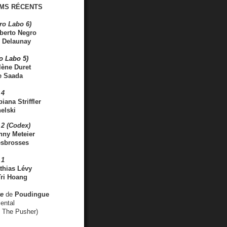
MS RÉCENTS
ro Labo 6)
berto Negro
 Delaunay
ro Labo 5)
lène Duret
e Saada
 4
iana Striffler
elski
2 (Codex)
nny Meteier
esbrosses
 1
thias Lévy
ri Hoang
ve
de
Poudingue
ental
. The Pusher)