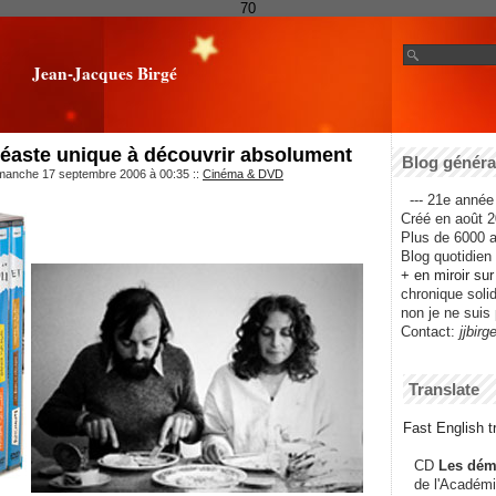
70
Jean-Jacques Birgé
néaste unique à découvrir absolument
Blog général
imanche 17 septembre 2006 à 00:35
::
Cinéma & DVD
--- 21e année 
Créé en août 2
Plus de 6000 ar
Blog quotidien f
+ en miroir su
chronique solida
non je ne suis 
Contact:
jjbirg
Translate
Fast English tr
CD
Les dém
de l'Académi