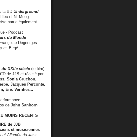
 la BD
Underground
fflec et N. Moog
aise
parue également
e - Podcast
rs du Monde
rançoise Degeorges
ues Birgé
 du XXIIe siècle
(le film)
CD de JJB et réalisé par
s, Sonia Cruchon,
rbe, Jacques Perconte,
rn
,
Eric Vernhes
...
performance
éos de
John Sanborn
EU MOINS RÉCENTS
RE de JJB
ciens et musiciennes
ra et Allumés du Jazz