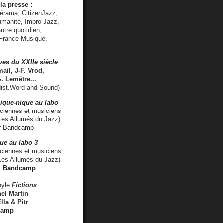
la presse :
lérama, CitizenJazz,
umanité, Impro Jazz,
utre quotidien,
 France Musique,
ves du XXIIe siècle
ail, J-F. Vrod,
S. Lemêtre
...
ist.Word and Sound)
ique-nique au labo
iennes et musiciens
es Allumés du Jazz)
r
Bandcamp
ue au labo 3
ciennes et musiciens
Les Allumés du Jazz)
r
Bandcamp
nyle
Fictions
el Martin
lla & Pitr
camp