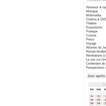
Humeurs & op
Musique
Multimedia
Cinéma & DV
Théâtre
Expositions
Pratique
Cuisine
Perso
Voyage
Allumés du J
Roman-feuille
Révélations (co
Le son sur l'i
Centenaire de
Perspectives 
Jour après 
«
lun
mar
m
4
5
11
12
18
19