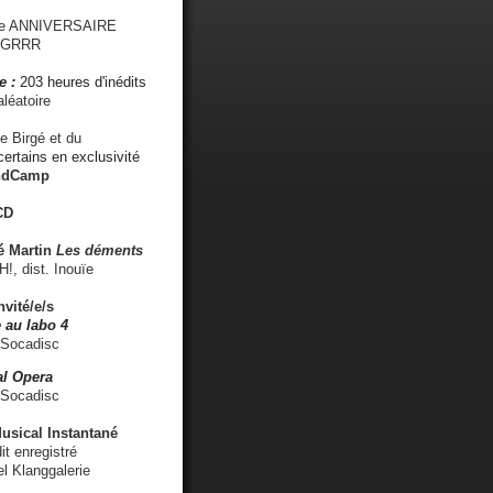
me ANNIVERSAIRE
s GRRR
e :
203 heures d'inédits
léatoire
e Birgé et du
ertains en exclusivité
ndCamp
CD
é
Martin
Les déments
 dist. Inouïe
nvité/e/s
 au labo 4
 Socadisc
l Opera
 Socadisc
sical Instantané
dit enregistré
el Klanggalerie