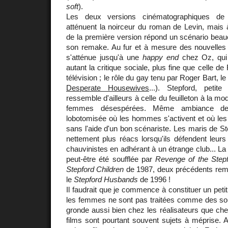
soft
).
Les deux versions cinématographiques d
atténuent la noirceur du roman de Levin, mais 
de la première version répond un scénario bea
son remake. Au fur et à mesure des nouvelles a
s'atténue jusqu'à une
happy end
chez Oz, qui 
autant la critique sociale, plus fine que celle d
télévision ; le rôle du gay tenu par Roger Bart, 
Desperate Housewives
...). Stepford, petite
ressemble d'ailleurs à celle du feuilleton à la mo
femmes désespérées. Même ambiance de 
lobotomisée où les hommes s'activent et où les
sans l'aide d'un bon scénariste. Les maris de S
nettement plus réacs lorsqu'ils défendent leur
chauvinistes en adhérant à un étrange club... La 
peut-être été soufflée par
Revenge of the Step
Stepford Children
de 1987, deux précédents rem
le
Stepford Husbands
de 1996 !
Il faudrait que je commence à constituer un petit
les femmes ne sont pas traitées comme des s
gronde aussi bien chez les réalisateurs que chez
films sont pourtant souvent sujets à méprise. Ai