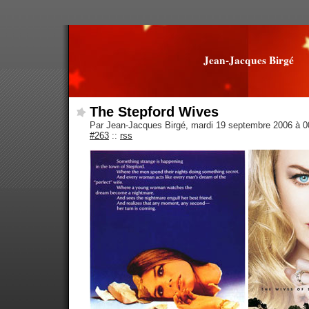
Jean-Jacques Birgé
The Stepford Wives
Par Jean-Jacques Birgé, mardi 19 septembre 2006 à 
#263
::
rss