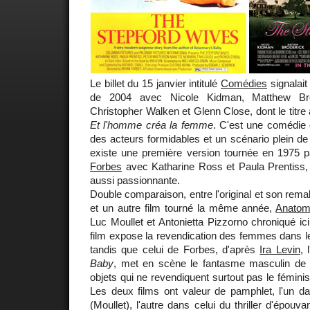
Le billet du 15 janvier intitulé
Comédies
signalait
de 2004 avec Nicole Kidman, Matthew Brod
Christopher Walken et Glenn Close, dont le titre a
Et l'homme créa la femme
. C'est une comédie 
des acteurs formidables et un scénario plein de
existe une première version tournée en 1975 p
Forbes
avec Katharine Ross et Paula Prentiss, p
aussi passionnante.
Double comparaison, entre l'original et son rema
et un autre film tourné la même année,
Anatomi
Luc Moullet et Antonietta Pizzorno chroniqué ici
film expose la revendication des femmes dans leu
tandis que celui de Forbes, d'après
Ira Levin
, 
Baby
, met en scène le fantasme masculin d
objets qui ne revendiquent surtout pas le fémin
Les deux films ont valeur de pamphlet, l'un da
(Moullet), l'autre dans celui du thriller d'épou