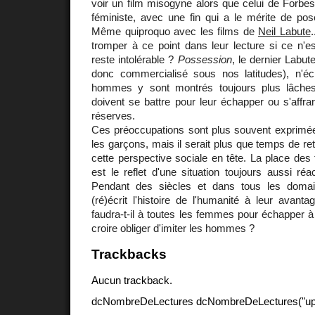
voir un film misogyne alors que celui de Forbe
féministe, avec une fin qui a le mérite de pos
Même quiproquo avec les films de
Neil Labute
tromper à ce point dans leur lecture si ce n'e
reste intolérable ?
Possession
, le dernier Labu
donc commercialisé sous nos latitudes), n'é
hommes y sont montrés toujours plus lâche
doivent se battre pour leur échapper ou s'affran
réserves.
Ces préoccupations sont plus souvent exprimées
les garçons, mais il serait plus que temps de r
cette perspective sociale en tête. La place de
est le reflet d'une situation toujours aussi réa
Pendant des siècles et dans tous les doma
(ré)écrit l'histoire de l'humanité à leur avan
faudra-t-il à toutes les femmes pour échapper à 
croire obliger d'imiter les hommes ?
Trackbacks
Aucun trackback.
dcNombreDeLectures dcNombreDeLectures("upd