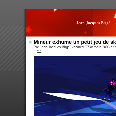
Jean-Jacques Birgé
Mineur exhume un petit jeu de s
Par Jean-Jacques Birgé, vendredi 27 octobre 2006 à 
::
rss