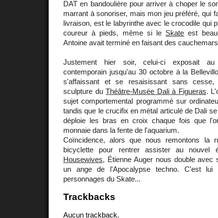
DAT en bandoulière pour arriver à choper le son 
marrant à sonoriser, mais mon jeu préféré, qui f
livraison, est le labyrinthe avec le crocodile qui
coureur à pieds, même si le
Skate
est beauc
Antoine avait terminé en faisant des cauchemars
Justement hier soir, celui-ci exposait a
contemporain jusqu'au 30 octobre à la Bellevill
s'affaissant et se resaisissant sans cesse
sculpture du
Théâtre-Musée Dali à Figueras
. L
sujet comportemental programmé sur ordinateur
tandis que le crucifix en métal articulé de Dali s
déploie les bras en croix chaque fois que l'
monnaie dans la fente de l'aquarium.
Coïncidence, alors que nous remontons la 
bicyclette pour rentrer assister au nouve
Housewives
, Étienne Auger nous double avec 
un ange de l'Apocalypse techno. C'est lui 
personnages du Skate...
Trackbacks
Aucun trackback.