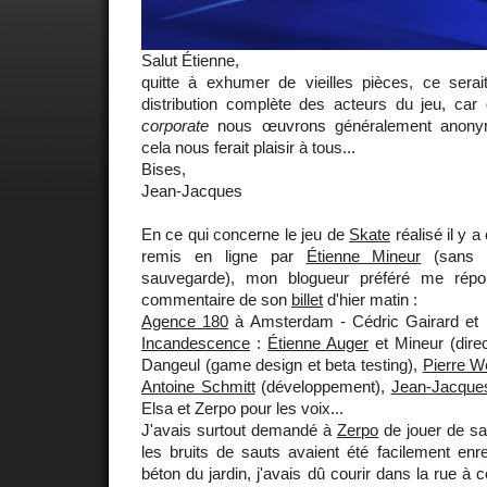
Salut Étienne,
quitte à exhumer de vieilles pièces, ce ser
distribution complète des acteurs du jeu, c
corporate
nous œuvrons généralement anonym
cela nous ferait plaisir à tous...
Bises,
Jean-Jacques
En ce qui concerne le jeu de
Skate
réalisé il y a
remis en ligne par
Étienne Mineur
(sans l
sauvegarde), mon blogueur préféré me rép
commentaire de son
billet
d'hier matin :
Agence 180
à Amsterdam - Cédric Gairard et 
Incandescence
:
Étienne Auger
et Mineur (direc
Dangeul (game design et beta testing),
Pierre W
Antoine Schmitt
(développement),
Jean-Jacques
Elsa et Zerpo pour les voix...
J'avais surtout demandé à
Zerpo
de jouer de sa 
les bruits de sauts avaient été facilement enre
béton du jardin, j'avais dû courir dans la rue à