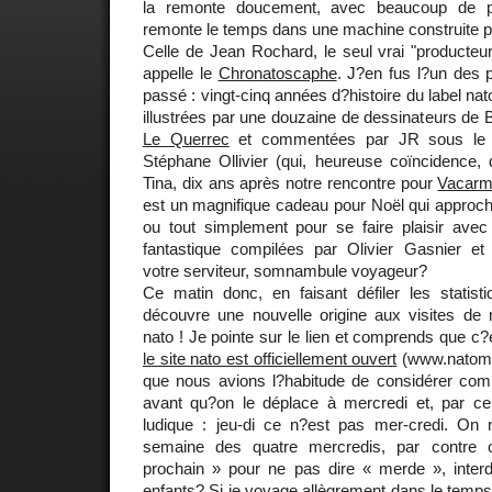
la remonte doucement, avec beaucoup de 
remonte le temps dans une machine construite p
Celle de Jean Rochard, le seul vrai "producteu
appelle le
Chronatoscaphe
. J?en fus l?un des p
passé : vingt-cinq années d?histoire du label na
illustrées par une douzaine de dessinateurs de
Le Querrec
et commentées par JR sous le 
Stéphane Ollivier (qui, heureuse coïncidence, d
Tina, dix ans après notre rencontre pour
Vacar
est un magnifique cadeau pour Noël qui approch
ou tout simplement pour se faire plaisir av
fantastique compilées par Olivier Gasnier et
votre serviteur, somnambule voyageur?
Ce matin donc, en faisant défiler les statis
découvre une nouvelle origine aux visites de 
nato ! Je pointe sur le lien et comprends que c?es
le site nato est officiellement ouvert
(www.natomus
que nous avions l?habitude de considérer com
avant qu?on le déplace à mercredi et, par ce f
ludique : jeu-di ce n?est pas mer-credi. On
semaine des quatre mercredis, par contre on
prochain » pour ne pas dire « merde », inter
enfants? Si je voyage allègrement dans le temp