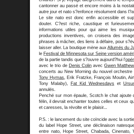
cantonner au passé et encore moins à la nostalg
autre jour et nato s?enfonce résolument dans l?a
Le site nato est donc enfin accessible et su
douter. C?est riche, caustique et furieusem
informations utiles pour qui aime les musiq
productions inventives, on croisera des image
phrases à mâcher, des liens à défaire, pour s?év
laisser aller. La boutique mène aux
Allumés du J
le
Festival de Minnesota sur Seine version amér
de la partie tandis que s?ouvre aujourd?hui l'
opér
avec le trio de
Denis Colin
avec
Gwen Matthe
concerts au New Morning du nouvel orchestr
Tony Hymas
, Erik Fratzke, François Moutin, Ai
Tony Malaby),
Fat Kid Wednesdays
et
Ursu
annulés.
Penché sur mon épaule, Scotch le chat ajoute q
félin, il devrait enchanter toutes celles et ceux qu
et caresses, la révolte et le plaisir...
P.S. : le lancement du site coïncide avec la sor
du label Hope Street, une déclinaison natesqu
entre nato, Hope Street, Chabada, Cinenato,