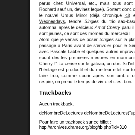
parus chez Universal, etc., mais tous sont
Rochard sauf un, devinez lequel). Sortent donc of
le nouvel Ursus Minor (déjà chroniqué
ici
) 
Wednesdays
, tendre
Singles
du trio sax-bass
automnal après le délicieux
Art of Cherry
paru il
sont jeunes, ce sont des mômes du mercredi !
Alors que je venais de poser
Singles
sur la pla
passage à Paris avant de s'envoler pour le Sé
avec Pascale Labbé et quelques autres improvis
sourit dès les premières mesures en marmon
Cherry !" La cerise sur le gâteau, un don. Si l'in
l'héritage est productif et du meilleur effet sur t
faire trop, comme courir après son ombre o
respire, on prend le temps de vivre et c'est bon.
Trackbacks
Aucun trackback.
dcNombreDeLectures dcNombreDeLectures("upd
Pour faire un trackback sur ce billet :
http://archives.drame.org/blog/tb.php?id=310