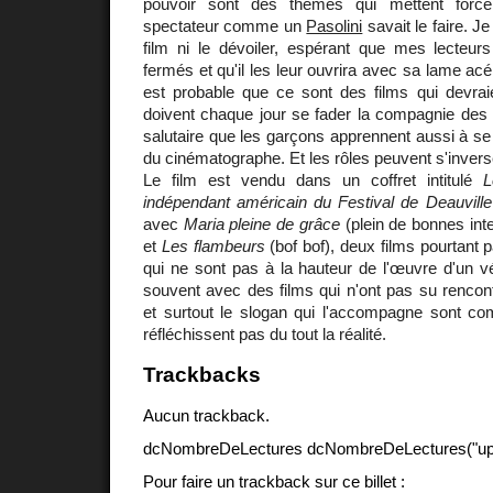
pouvoir sont des thèmes qui mettent forcé
spectateur comme un
Pasolini
savait le faire. J
film ni le dévoiler, espérant que mes lecteurs
fermés et qu'il les leur ouvrira avec sa lame acé
est probable que ce sont des films qui devraien
doivent chaque jour se fader la compagnie des 
salutaire que les garçons apprennent aussi à se 
du cinématographe. Et les rôles peuvent s'invers
Le film est vendu dans un coffret intitulé
L
indépendant américain du Festival de Deauvill
avec
Maria pleine de grâce
(plein de bonnes inte
et
Les flambeurs
(bof bof), deux films pourtant 
qui ne sont pas à la hauteur de l'œuvre d'un v
souvent avec des films qui n'ont pas su rencontre
et surtout le slogan qui l'accompagne sont com
réfléchissent pas du tout la réalité.
Trackbacks
Aucun trackback.
dcNombreDeLectures dcNombreDeLectures("upd
Pour faire un trackback sur ce billet :