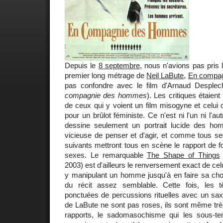
Depuis le
8 septembre
, nous n'avions pas pris 
premier long métrage de
Neil LaBute
,
En compa
pas confondre avec le film d'Arnaud Desplec
compagnie des hommes
). Les critiques étaient
de ceux qui y voient un film misogyne et celui 
pour un brûlot féministe. Ce n'est ni l'un ni l'aut
dessine seulement un portrait lucide des ho
vicieuse de penser et d'agir, et comme tous ses
suivants mettront tous en scène le rapport de fo
sexes. Le remarquable
The Shape of Things
2003) est d'ailleurs le renversement exact de ce
y manipulant un homme jusqu'à en faire sa cho
du récit assez semblable. Cette fois, les t
ponctuées de percussions rituelles avec un sax f
de LaBute ne sont pas roses, ils sont même trè
rapports, le sadomasochisme qui les sous-ten