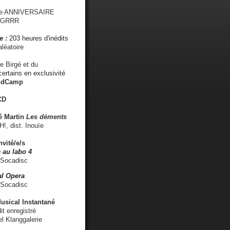
me ANNIVERSAIRE
s GRRR
e :
203 heures d'inédits
léatoire
e Birgé et du
ertains en exclusivité
ndCamp
CD
é
Martin
Les déments
 dist. Inouïe
nvité/e/s
 au labo 4
 Socadisc
l Opera
 Socadisc
sical Instantané
dit enregistré
el Klanggalerie