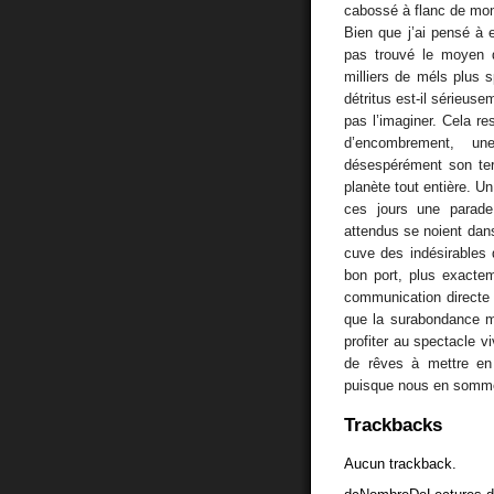
cabossé à flanc de mon
Bien que j’ai pensé à 
pas trouvé le moyen d
milliers de méls plus 
détritus est-il sérieuse
pas l’imaginer. Cela r
d’encombrement, un
désespérément son terri
planète tout entière. U
ces jours une parade
attendus se noient dan
cuve des indésirables 
bon port, plus exactemen
communication directe 
que la surabondance mé
profiter au spectacle v
de rêves à mettre en
puisque nous en somme
Trackbacks
Aucun trackback.