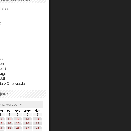
inions
D
azz
ton
ll.)
mage
 JJB
du XXIIe siècle
jour
«
janvier 2007
»
er
jeu
ven
sam
dim
3
4
5
6
7
10
11
12
13
14
17
18
19
20
21
24
25
26
27
28