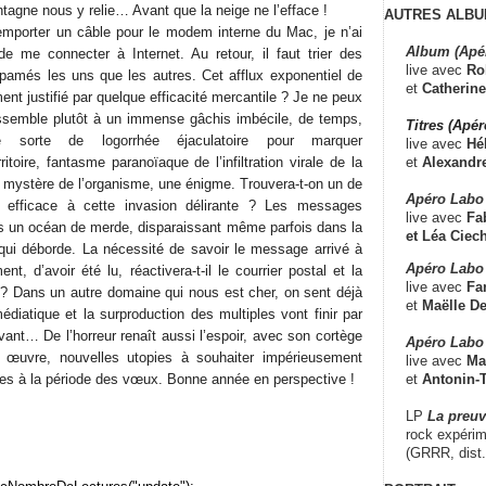
tagne nous y relie… Avant que la neige ne l’efface !
AUTRES ALBU
emporter un câble pour le modem interne du Mac, je n’ai
Album (Apé
e me connecter à Internet. Au retour, il faut trier des
live avec
Ro
spamés les uns que les autres. Cet afflux exponentiel de
et
Catherine
ment justifié par quelque efficacité mercantile ? Je ne peux
essemble plutôt à un immense gâchis imbécile, de temps,
Titres (Apé
e sorte de logorrhée éjaculatoire pour marquer
live avec
Hé
et
Alexandr
toire, fantasme paranoïaque de l’infiltration virale de la
n mystère de l’organisme, une énigme. Trouvera-t-on un de
Apéro Labo
 efficace à cette invasion délirante ? Les messages
live avec
Fab
s un océan de merde, disparaissant même parfois dans la
et
Léa Ciech
qui déborde. La nécessité de savoir le message arrivé à
Apéro Labo 
t, d’avoir été lu, réactivera-t-il le courrier postal et la
live avec
Fa
? Dans un autre domaine qui nous est cher, on sent déjà
et
Maëlle D
diatique et la surproduction des multiples vont finir par
ivant… De l’horreur renaît aussi l’espoir, avec son cortège
Apéro Labo
 œuvre, nouvelles utopies à souhaiter impérieusement
live avec
Ma
et
Antonin-T
s à la période des vœux. Bonne année en perspective !
LP
La preu
rock expérim
(GRRR, dist