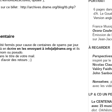
cNombreDeLectures("update");
PORTRAIT
sur ce billet : http://archives.drame.org/blog/tb.php?
6 pages dans
d'A. Le Gouë
Version angl
France Musiqu
Ocora Couleu
Émission de F
entaire
sur Jean-Jacq
té fermés pour cause de centaines de spams par jour.
À REGARDER
 à en
écrire en les envoyant à info(at)drame.org
et ils
e nom ou pseudo.
Perspectives
le titre de votre mail.
r d'avoir des retours ;-)
inspiré par le 
Nicolas Claus
Valéry Faidhe
John Sanbo
Nonselves
, 
avec les vid
LP & CD
UN P
Le CENTENAI
avec 15 musi
dist. Orkhêst