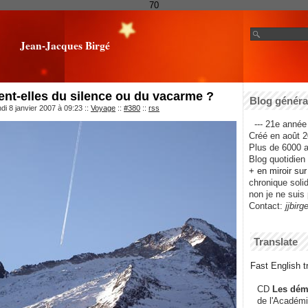
70
Jean-Jacques Birgé
ent-elles du silence ou du vacarme ?
Blog général
di 8 janvier 2007 à 09:23
::
Voyage
::
#380
::
rss
--- 21e année 
Créé en août 2
Plus de 6000 ar
Blog quotidien f
+ en miroir su
chronique solida
non je ne suis 
Contact:
jjbirg
Translate
Fast English tr
CD
Les dém
de l'Académi