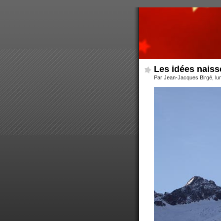
Les idées naiss
Par Jean-Jacques Birgé, lun