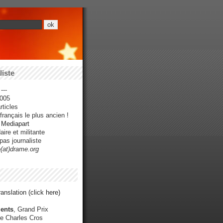
iste
---
005
ticles
rançais le plus ancien !
r Mediapart
ire et militante
pas journaliste
e(at)drame.org
anslation (click here)
ents
, Grand Prix
e Charles Cros