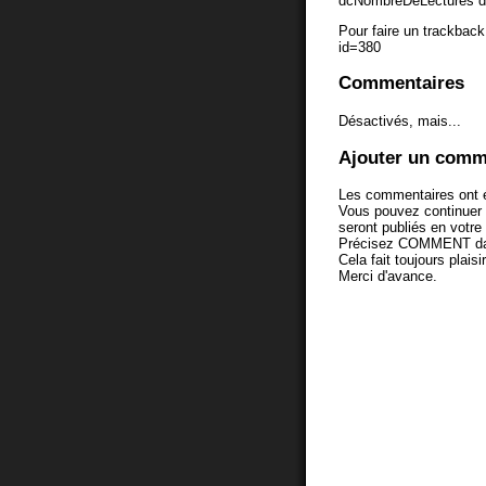
dcNombreDeLectures d
Pour faire un trackback 
id=380
Commentaires
Désactivés, mais...
Ajouter un comm
Les commentaires ont é
Vous pouvez continuer
seront publiés en votr
Précisez COMMENT dans 
Cela fait toujours plaisi
Merci d'avance.