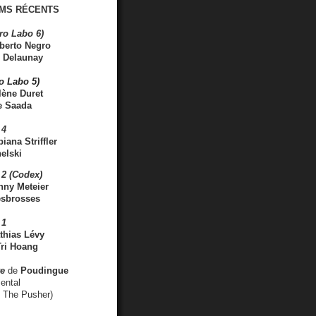
MS RÉCENTS
ro Labo 6)
berto Negro
 Delaunay
ro Labo 5)
lène Duret
e Saada
 4
iana Striffler
elski
2 (Codex)
nny Meteier
esbrosses
 1
thias Lévy
ri Hoang
ve
de
Poudingue
ental
. The Pusher)