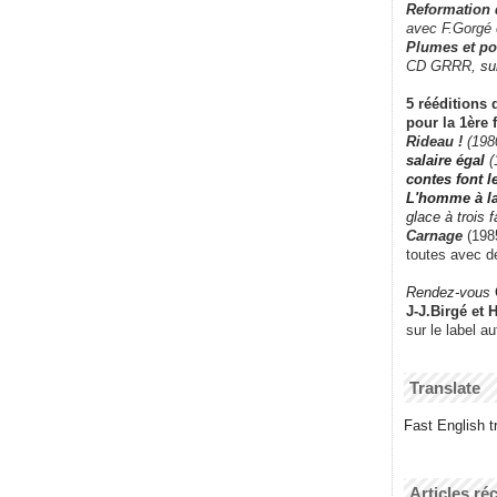
Reformation
avec F.Gorgé
Plumes et po
CD GRRR,
su
5 rééditions 
pour la 1ère 
Rideau !
(198
salaire égal
(
contes font 
L'homme à l
glace à trois 
Carnage
(1985
toutes avec d
Rendez-vous
J-J.Birgé et 
sur le label a
Translate
Fast English tr
Articles ré