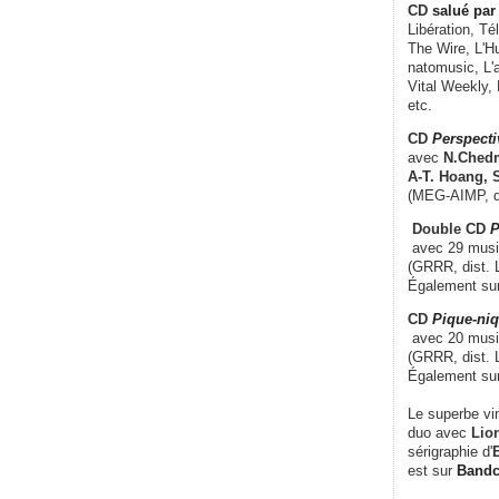
CD
salué par 
Libération, Té
The Wire, L'H
natomusic, L'a
Vital Weekly,
etc.
CD
Perspecti
avec
N.Chedm
A-T. Hoang, 
(MEG-AIMP, d
Double CD
P
avec 29 music
(GRRR, dist. L
Également su
CD
Pique-niq
avec 20 musi
(GRRR, dist. 
Également su
Le superbe vi
duo avec
Lion
sérigraphie d'
E
est sur
Band