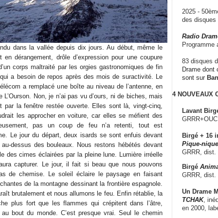
2025 - 50è
des disque
Radio Dram
Programme a
endu dans la vallée depuis dix jours. Au début, même le
ait en dérangement, drôle d’expression pour une coupure
83 disques d
d’un corps maltraité par les orgies gastronomiques de fin
Drame dont c
 qui a besoin de repos après des mois de suractivité. Le
sont sur
Ba
Télécom a remplacé une boîte au niveau de l’antenne, en
4 NOUVEAUX
 L’Ourson. Non, je n’ai pas vu d’ours, ni de biches, mais
t par la fenêtre restée ouverte. Elles sont là, vingt-cinq,
Lavant Birg
udrait les approcher en voiture, car elles se méfient des
GRRR+OUCH!,
reusement, pas un coup de feu n’a retenti, tout est
me. Le jour du départ, deux isards se sont enfuis devant
Birgé + 16 i
Pique-nique
it au-dessus des bouleaux. Nous restons hébétés devant
GRRR, dist.
le des cimes éclairées par la pleine lune. Lumière irréelle
aura capturer. Le jour, il fait si beau que nous pouvons
Birgé
Anima
as de chemise. Le soleil éclaire le paysage en faisant
GRRR, dist.
anchantes de la montagne dessinant la frontière espagnole.
Un Drame Mu
raît brutalement et nous allumons le feu. Enfin rétablie, la
TCHAK
, iné
che plus fort que les flammes qui crépitent dans l’âtre,
en 2000, lab
au bout du monde. C’est presque vrai. Seul le chemin