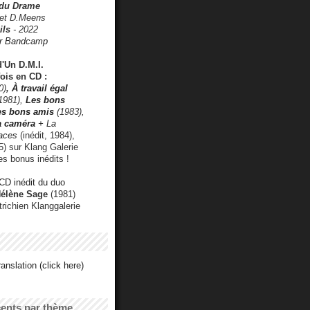
 du Drame
 et D.Meens
ils
- 2022
r Bandcamp
d'Un D.M.I.
fois en CD :
0)
,
À travail égal
1981),
Les bons
les bons amis
(1983),
a caméra
+ La
faces
(inédit, 1984),
) sur Klang Galerie
es bonus inédits !
CD inédit du duo
Hélène Sage
(1981)
utrichien Klanggalerie
anslation (click here)
cents par thème