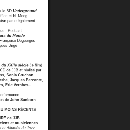
 la BD
Underground
fflec et N. Moog
aise
parue également
e - Podcast
rs du Monde
rançoise Degeorges
ues Birgé
 du XXIIe siècle
(le film)
CD de JJB et réalisé par
s, Sonia Cruchon,
rbe, Jacques Perconte,
rn
,
Eric Vernhes
...
performance
éos de
John Sanborn
EU MOINS RÉCENTS
RE de JJB
ciens et musiciennes
ra et Allumés du Jazz