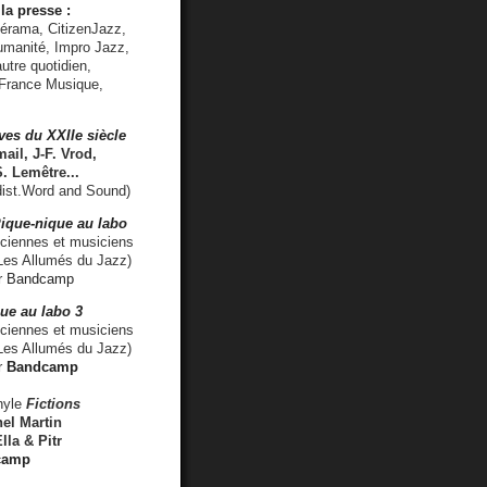
la presse :
lérama, CitizenJazz,
umanité, Impro Jazz,
utre quotidien,
 France Musique,
ves du XXIIe siècle
ail, J-F. Vrod,
S. Lemêtre
...
ist.Word and Sound)
ique-nique au labo
iennes et musiciens
es Allumés du Jazz)
r
Bandcamp
ue au labo 3
ciennes et musiciens
Les Allumés du Jazz)
r
Bandcamp
nyle
Fictions
el Martin
lla & Pitr
camp