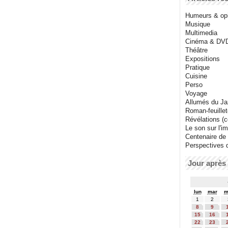
Humeurs & op
Musique
Multimedia
Cinéma & DV
Théâtre
Expositions
Pratique
Cuisine
Perso
Voyage
Allumés du J
Roman-feuille
Révélations (co
Le son sur l'i
Centenaire de
Perspectives 
Jour après 
lun
mar
m
1
2
8
9
15
16
22
23