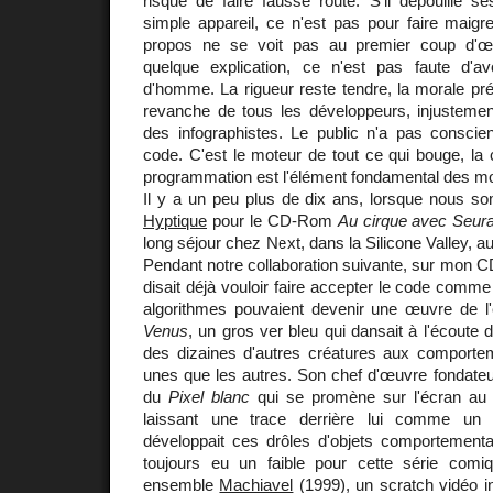
risque de faire fausse route. S'il dépouille s
simple appareil, ce n'est pas pour faire maigre 
propos ne se voit pas au premier coup d'œil
quelque explication, ce n'est pas faute d'a
d'homme. La rigueur reste tendre, la morale prév
revanche de tous les développeurs, injustemen
des infographistes. Le public n'a pas conscie
code. C'est le moteur de tout ce qui bouge, la 
programmation est l'élément fondamental des 
Il y a un peu plus de dix ans, lorsque nous 
Hyptique
pour le CD-Rom
Au cirque avec Seura
long séjour chez Next, dans la Silicone Valley, 
Pendant notre collaboration suivante, sur mon
disait déjà vouloir faire accepter le code comme 
algorithmes pouvaient devenir une œuvre de l'e
Venus
, un gros ver bleu qui dansait à l'écoute 
des dizaines d'autres créatures aux comportem
unes que les autres. Son chef d'œuvre fondateur 
du
Pixel blanc
qui se promène sur l'écran au 
laissant une trace derrière lui comme un e
développait ces drôles d'objets comportemen
toujours eu un faible pour cette série comi
ensemble
Machiavel
(1999), un scratch vidéo in