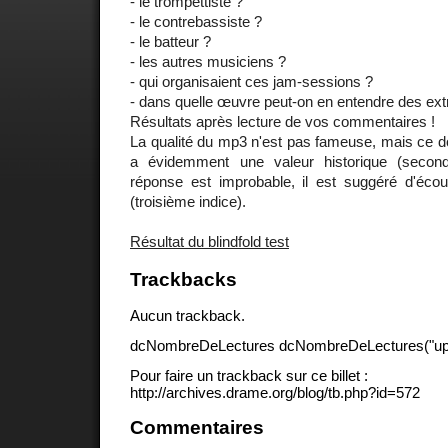
- le trompettiste ?
- le contrebassiste ?
- le batteur ?
- les autres musiciens ?
- qui organisaient ces jam-sessions ?
- dans quelle œuvre peut-on en entendre des extr
Résultats après lecture de vos commentaires !
La qualité du mp3 n'est pas fameuse, mais ce 
a évidemment une valeur historique (secon
réponse est improbable, il est suggéré d'écout
(troisième indice).
Résultat du blindfold test
Trackbacks
Aucun trackback.
dcNombreDeLectures dcNombreDeLectures("upd
Pour faire un trackback sur ce billet :
http://archives.drame.org/blog/tb.php?id=572
Commentaires