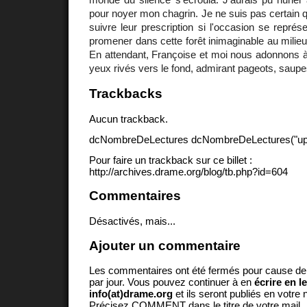
pour noyer mon chagrin. Je ne suis pas certain q
suivre leur prescription si l'occasion se représe
promener dans cette forêt inimaginable au milie
En attendant, Françoise et moi nous adonnons à
yeux rivés vers le fond, admirant pageots, saupes
Trackbacks
Aucun trackback.
dcNombreDeLectures dcNombreDeLectures("upd
Pour faire un trackback sur ce billet :
http://archives.drame.org/blog/tb.php?id=604
Commentaires
Désactivés, mais...
Ajouter un commentaire
Les commentaires ont été fermés pour cause d
par jour. Vous pouvez continuer à en
écrire en l
info(at)drame.org
et ils seront publiés en votr
Précisez COMMENT dans le titre de votre mail.