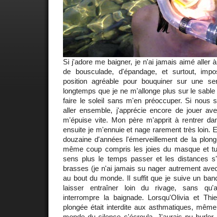
Si j'adore me baigner, je n'ai jamais aimé aller à
de bousculade, d'épandage, et surtout, impo
position agréable pour bouquiner sur une ser
longtemps que je ne m'allonge plus sur le sable 
faire le soleil sans m'en préoccuper. Si no
aller ensemble, j'apprécie encore de jouer av
m'épuise vite. Mon père m'apprit à rentrer da
ensuite je m'ennuie et nage rarement très loin. 
douzaine d'années l'émerveillement de la plong
même coup compris les joies du masque et tub
sens plus le temps passer et les distances s'
brasses (je n'ai jamais su nager autrement avec 
au bout du monde. Il suffit que je suive un ba
laisser entraîner loin du rivage, sans qu'
interrompre la baignade. Lorsqu'Olivia et Thie
plongée était interdite aux asthmatiques, mêm
monde du silence s'écroula. J'aurais pu hurler