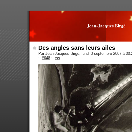
Jean-Jacques Birgé
Des angles sans leurs ailes
Par Jean-Jacques Birgé, lundi 3 septembre 2007 à 00
::
#648
::
rss