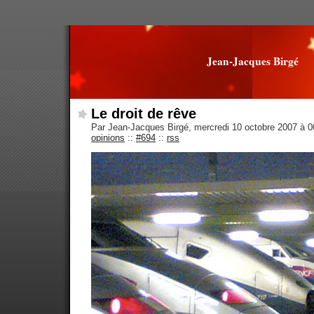
Jean-Jacques Birgé
Le droit de rêve
Par Jean-Jacques Birgé, mercredi 10 octobre 2007 à 
opinions
::
#694
::
rss