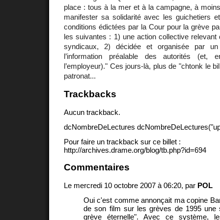
place : tous à la mer et à la campagne, à moins
manifester sa solidarité avec les guichetiers et
conditions édictées par la Cour pour la grève pa
les suivantes : 1) une action collective relevant 
syndicaux, 2) décidée et organisée par un
l’information préalable des autorités (et,
l’employeur)." Ces jours-là, plus de "chtonk le bil
patronat...
Trackbacks
Aucun trackback.
dcNombreDeLectures dcNombreDeLectures("upd
Pour faire un trackback sur ce billet :
http://archives.drame.org/blog/tb.php?id=694
Commentaires
Le mercredi 10 octobre 2007 à 06:20, par
POL
Oui c'est comme annonçait ma copine Barb
de son film sur les grèves de 1995 une s
grève éternelle". Avec ce système, le