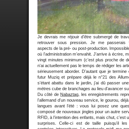
Je devrais me réjouir d'être submergé de trava
retrouver sous pression. Je me passerais v
aspects de la pré- ou post-production. Impossibl
où l'administration m'envahit. J'arrive à écrire, 
vingt minutes minimum (c'est plus proche de de
n'ai actuellement pas le temps de rédiger les arti
sérieusement aborder. D'autant que je termine 
futur Muziq et prépare déjà le n°21 des Allum
s'étant abattu dans le jardin, j'ai dû passer un
mètres cube de branchages au lieu d'avancer sur 
Du côté de
Nabaztag
, les enregistrements repr
l'allemand d'un nouveau service, le gourou, déjà
langues avant l'été : vous lui posez une quest
composé de nouveaux jingles pour un autre serv
RFID, à l'intention des enfants, mais chut, c'est 
surprises. Celle-ci est de taille puisqu'il
contrées interactives. Le protocole midi me po