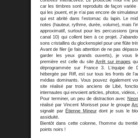
car les timbres sont reproduits de façon variée 
qui les jouent, et je n'ai pas encore de simulateu
qui est abrité dans l'estomac du lapin. Le mid
notes (hauteur, rythme, durée, volume), mais l'i
approximatif, surtout pour les percussions (pr
canal 10) qui collent bien à ce projet. J'aband
sons cristallins du glockenspiel pour une flûte tr
Avant de filer (je fais attention de ne pas dépasse
garder les yeux grands ouverts), je vous li
première est celle du site
Arrêt sur images
qui
déprogrammée sur France 3. L'équipe de D
hébergée par Riff, est sur tous les fronts de l'ac
médias dominants. Vous pouvez également vo
site réalisé par trois anciens de Libé, foncti
internautes qui envoient articles, photos, vidéos, 
Pour terminer, un peu de distraction avec
Neon
réalisé par Vincent Morisset pour le groupe
Ar
signalé par
Étienne Mineur
dont je suis le bl
assiduité.
Bientôt dans cette colonne, l'homme du trentiè
points noirs !