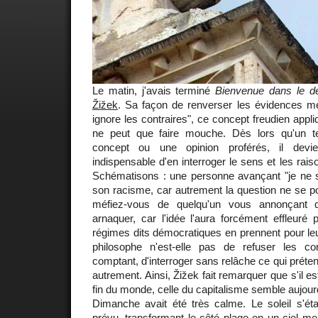
Le matin, j'avais terminé
Bienvenue dans le dé
Žižek
. Sa façon de renverser les évidences me p
ignore les contraires", ce concept freudien appliq
ne peut que faire mouche. Dès lors qu'un 
concept ou une opinion proférés, il devie
indispensable d'en interroger le sens et les raiso
Schématisons : une personne avançant "je ne su
son racisme, car autrement la question ne se p
méfiez-vous de quelqu'un vous annonçant 
arnaquer, car l'idée l'aura forcément effleuré p
régimes dits démocratiques en prennent pour leu
philosophe n'est-elle pas de refuser les co
comptant, d'interroger sans relâche ce qui préte
autrement. Ainsi, Žižek fait remarquer que s'il es
fin du monde, celle du capitalisme semble aujour
Dimanche avait été très calme. Le soleil s'éta
prévu, transformant le côté plage en un ciel m