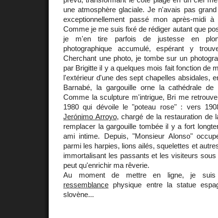
une atmosphère glaciale. Je n'avais pas grand 
exceptionnellement passé mon après-midi à 
Comme je me suis fixé de rédiger autant que possi
je m'en tire parfois de justesse en plo
photographique accumulé, espérant y trouver
Cherchant une photo, je tombe sur un photogr
par Brigitte il y a quelques mois fait fonction de
l'extérieur d'une des sept chapelles absidales, en
Barnabé, la gargouille orne la cathédrale d
Comme la sculpture m'intrigue, Bri me retrouve 
1980 qui dévoile le "poteau rose" : vers 1908
Jerónimo Arroyo
, chargé de la restauration de l
remplacer la gargouille tombée il y a fort longte
ami intime. Depuis, "Monsieur Alonso" occup
parmi les harpies, lions ailés, squelettes et autre
immortalisant les passants et les visiteurs sous 
peut qu'enrichir ma rêverie.
Au moment de mettre en ligne, je suis f
ressemblance
physique entre la statue espag
slovène...