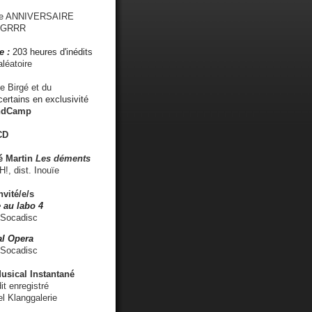
me ANNIVERSAIRE
s GRRR
e :
203 heures d'inédits
léatoire
e Birgé et du
ertains en exclusivité
ndCamp
CD
é
Martin
Les déments
 dist. Inouïe
nvité/e/s
 au labo 4
 Socadisc
l Opera
 Socadisc
sical Instantané
dit enregistré
el Klanggalerie