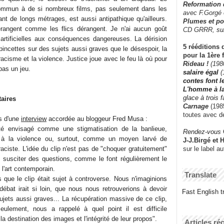
Reformation
ommun à de si nombreux films, pas seulement dans les
avec F.Gorgé
ant de longs métrages, est aussi antipathique qu'ailleurs.
Plumes et po
érangent comme les flics dérangent. Je n'ai aucun goût
CD GRRR,
su
artificielles aux conséquences dangereuses. La dérision
5 rééditions 
incettes sur des sujets aussi graves que le désespoir, la
pour la 1ère 
racisme et la violence. Justice joue avec le feu là où pour
Rideau !
(198
pas un jeu.
salaire égal
(
contes font 
L'homme à l
glace à trois 
aires
Carnage
(1985
toutes avec d
rs d'une
interview
accordée au bloggeur Fred Musa :
té envisagé comme une stigmatisation de la banlieue,
Rendez-vous
 à la violence ou, surtout, comme un moyen larvé de
J-J.Birgé et 
sur le label a
ciste. L'idée du clip n'est pas de "choquer gratuitement"
t, susciter des questions, comme le font régulièrement le
u l'art contemporain.
Translate
 que le clip était sujet à controverse. Nous n'imaginions
débat irait si loin, que nous nous retrouverions à devoir
Fast English tr
sujets aussi graves... La récupération massive de ce clip,
ulement, nous a rappelé à quel point il est difficile
 la destination des images et l'intégrité de leur propos".
Articles ré