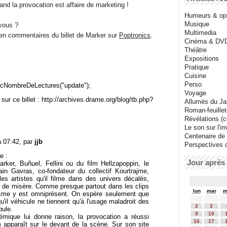
uand la provocation est affaire de marketing !
Humeurs & op
Musique
vous ?
Multimedia
en commentaires du billet de Marker sur
Poptronics
.
Cinéma & DV
Théâtre
Expositions
Pratique
Cuisine
Perso
cNombreDeLectures("update");
Voyage
sur ce billet : http://archives.drame.org/blog/tb.php?
Allumés du J
Roman-feuille
Révélations (co
Le son sur l'i
Centenaire de
à 07:42, par
jjb
Perspectives 
e :
Jour après 
rker, Buñuel, Fellini ou du film Hellzapoppin, le
ain Gavras, co-fondateur du collectif Kourtrajme,
es artistes qu'il filme dans des univers décalés,
 de misère. Comme presque partout dans les clips
lun
mar
m
sme y est omniprésent. On espère seulement que
u'il véhicule ne tiennent qu'à l'usage maladroit des
2
3
pule.
9
10
lémique lui donne raison, la provocation a réussi
16
17
 apparaît sur le devant de la scène. Sur son site