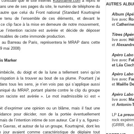
onstaté que le site internet
Kourtrajme.com
a repris le
AUTRES ALBU
 dans une de ses pages du site, le numéro de téléphone du
 autre que celui du Front national (Standard Kourtrajmé
Album (Apé
te tenu de l’ensemble de ces éléments, et devant le
live avec
Ro
et
Catherine
e ce clip face à la mise en demeure de notre mouvement,
 l’intention raciste est avérée et décide de déposer
Titres (Apé
ponsables de cette immonde production.
live avec
Hé
au Barreau de Paris, représentera le MRAP dans cette
et
Alexandr
 29 mai 2008)
Apéro Labo
live avec
Fab
ris Marker
et
Léa Ciech
’imbécile, du doigt et de la lune a tellement servi qu’on
Apéro Labo 
rispation à la trouver au bout de sa plume. Pourtant j’ai
live avec
Fa
et
Maëlle D
dans tous les sens, je n’en vois pas qui s’applique aussi
niqué du MRAP, portant plainte contre le clip du groupe
Apéro Labo
tion raciste est avérée ». Le mot inadmissible ici est «
live avec
Ma
et
Antonin-T
it d’exprimer une opinion ou un blâme, mais il faut une
idance pour décider, non de la portée éventuellement
LP
La preu
rock expérim
is de l’intention intime de son auteur. Car il y a, figurez-
(GRRR, dist
 Gavras, et autour de lui un groupe, Kourtrajmé, dont les
e jour avaient comme caractéristique de déplaire tout