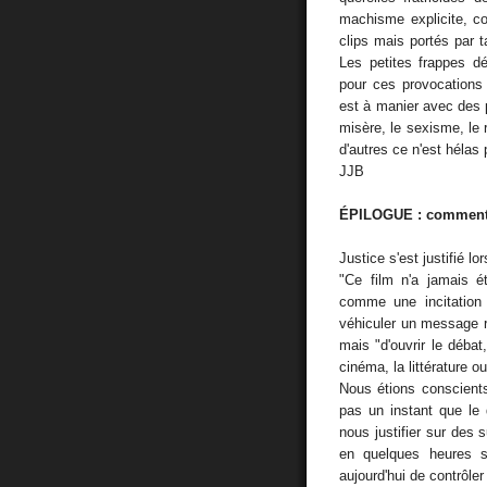
machisme explicite, c
clips mais portés par t
Les petites frappes d
pour ces provocations 
est à manier avec des p
misère, le sexisme, le 
d'autres ce n'est hélas 
JJB
ÉPILOGUE : comment
Justice s'est justifié lo
"Ce film n'a jamais é
comme une incitation
véhiculer un message ra
mais "d'ouvrir le déba
cinéma, la littérature o
Nous étions conscients
pas un instant que le 
nous justifier sur des 
en quelques heures se
aujourd'hui de contrôler