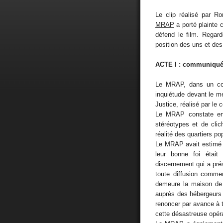
Le clip réalisé par 
MRAP
a porté plainte c
défend le film. Regard
position des uns et des 
ACTE I : communiqu
Le MRAP, dans un co
inquiétude devant le m
Justice, réalisé par le c
Le MRAP constate enc
stéréotypes et de clic
réalité des quartiers po
Le MRAP avait estimé 
leur bonne foi étai
discernement qui a prés
toute diffusion comme
demeure la maison de 
auprès des hébergeurs p
renoncer par avance à 
cette désastreuse opéra