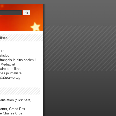
iste
---
005
ticles
rançais le plus ancien !
r Mediapart
ire et militante
pas journaliste
e(at)drame.org
anslation (click here)
ents
, Grand Prix
e Charles Cros