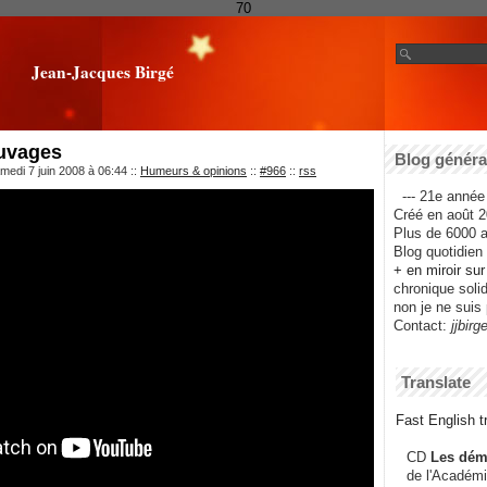
70
Jean-Jacques Birgé
uvages
Blog général
medi 7 juin 2008 à 06:44
::
Humeurs & opinions
::
#966
::
rss
--- 21e année 
Créé en août 2
Plus de 6000 ar
Blog quotidien f
+ en miroir su
chronique solida
non je ne suis 
Contact:
jjbirg
Translate
Fast English tr
CD
Les dém
de l'Académi