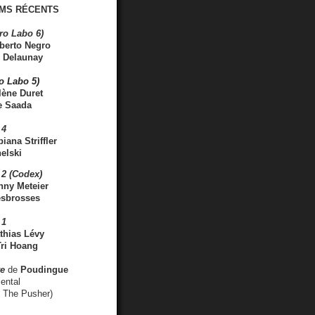
MS RÉCENTS
ro Labo 6)
berto Negro
 Delaunay
ro Labo 5)
lène Duret
e Saada
 4
iana Striffler
elski
2 (Codex)
nny Meteier
esbrosses
 1
thias Lévy
ri Hoang
ve
de
Poudingue
ental
. The Pusher)