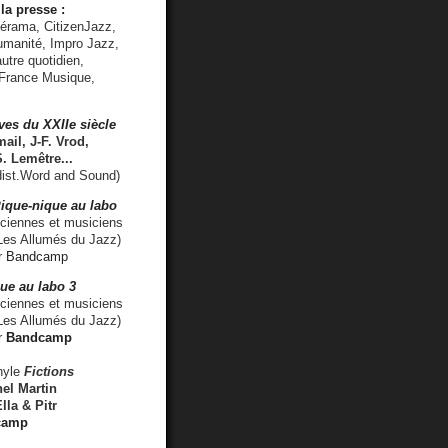
la presse :
lérama, CitizenJazz,
umanité, Impro Jazz,
utre quotidien,
 France Musique,
ves du XXIIe siècle
ail, J-F. Vrod,
S. Lemêtre
...
ist.Word and Sound)
ique-nique au labo
iennes et musiciens
es Allumés du Jazz)
r
Bandcamp
ue au labo 3
ciennes et musiciens
Les Allumés du Jazz)
r
Bandcamp
nyle
Fictions
el Martin
lla & Pitr
camp