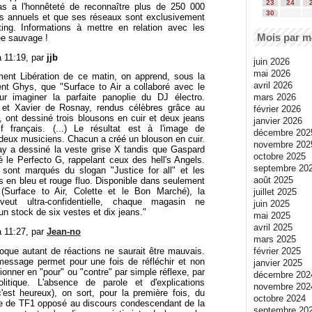
23
24
s a l'honnêteté de reconnaître plus de 250 000
30
s annuels et que ses réseaux sont exclusivement
ng. Informations à mettre en relation avec les
Mois par m
ée sauvage !
à 11:19, par
jjb
juin 2026
mai 2026
ent Libération de ce matin, on apprend, sous la
avril 2026
t Ghys, que "Surface to Air a collaboré avec le
mars 2026
r imaginer la parfaite panoplie du DJ électro.
 et Xavier de Rosnay, rendus célèbres grâce au
février 2026
 ont dessiné trois blousons en cuir et deux jeans
janvier 2026
if français. (...) Le résultat est à l'image de
décembre 202
 deux musiciens. Chacun a créé un blouson en cuir.
novembre 202
y a dessiné la veste grise X tandis que Gaspard
octobre 2025
 le Perfecto G, rappelant ceux des hell's Angels.
septembre 20
sont marqués du slogan "Justice for all" et les
août 2025
ts en bleu et rouge fluo. Disponible dans seulement
 (Surface to Air, Colette et le Bon Marché), la
juillet 2025
veut ultra-confidentielle, chaque magasin ne
juin 2025
un stock de six vestes et dix jeans."
mai 2025
avril 2025
à 11:27, par
Jean-no
mars 2025
février 2025
oque autant de réactions ne saurait être mauvais.
message permet pour une fois de réfléchir et non
janvier 2025
tionner en "pour" ou "contre" par simple réflexe, par
décembre 202
litique. L'absence de parole et d'explications
novembre 202
c'est heureux), on sort, pour la première fois, du
octobre 2024
te de TF1 opposé au discours condescendant de la
septembre 20