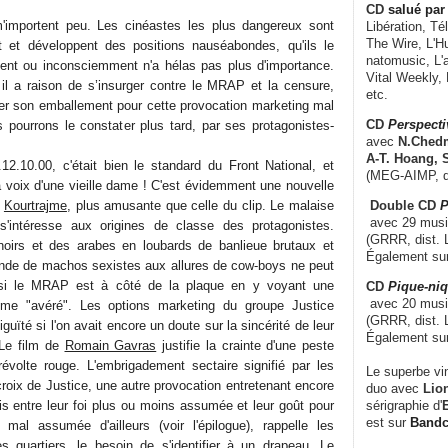
CD
salué par 
m'importent peu. Les cinéastes les plus dangereux sont
Libération, Té
The Wire, L'H
t et développent des positions nauséabondes, qu'ils le
natomusic, L'a
ment ou inconsciemment n'a hélas pas plus d'importance.
Vital Weekly,
il a raison de s’insurger contre le MRAP et la censure,
etc.
er son emballement pour cette provocation marketing mal
CD
Perspecti
ourrons le constater plus tard, par ses protagonistes-
avec
N.Chedm
A-T. Hoang, 
12.10.00, c'était bien le standard du Front National, et
(MEG-AIMP, d
a voix d'une vieille dame ! C'est évidemment une nouvelle
f
Kourtrajme
, plus amusante que celle du clip. Le malaise
Double CD
P
avec 29 music
n s'intéresse aux origines de classe des protagonistes.
(GRRR, dist. L
oirs et des arabes en loubards de banlieue brutaux et
Également su
de de machos sexistes aux allures de cow-boys ne peut
si le MRAP est à côté de la plaque en y voyant une
CD
Pique-niq
avec 20 musi
sme "avéré". Les options marketing du groupe Justice
(GRRR, dist. 
guïté si l'on avait encore un doute sur la sincérité de leur
Également su
 Le film de
Romain Gavras
justifie la crainte d'une peste
évolte rouge. L'embrigadement sectaire signifié par les
Le superbe vi
croix de Justice, une autre provocation entretenant encore
duo avec
Lion
sérigraphie d'
E
ois entre leur foi plus ou moins assumée et leur goût pour
est sur
Band
 mal assumée d'ailleurs (voir l'épilogue), rappelle les
des quartiers, le besoin de s'identifier à un drapeau. Le