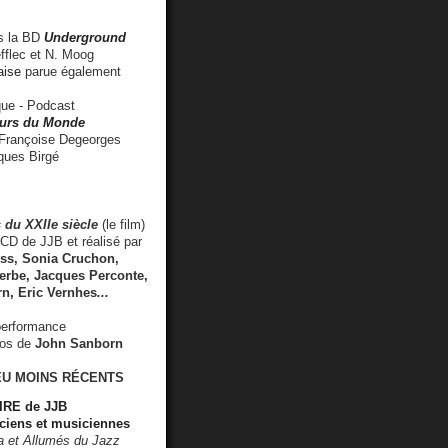
 la BD
Underground
fflec et N. Moog
aise
parue également
e - Podcast
rs du Monde
rançoise Degeorges
ues Birgé
 du XXIIe siècle
(le film)
CD de JJB et réalisé par
s, Sonia Cruchon,
rbe, Jacques Perconte,
rn
,
Eric Vernhes
...
performance
éos de
John Sanborn
EU MOINS RÉCENTS
RE de JJB
ciens et musiciennes
ra et Allumés du Jazz