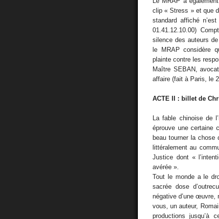
Le MRAP a également c
clip « Stress » et que
standard affiché n’est
01.41.12.10.00) Comp
silence des auteurs d
le MRAP considère que
plainte contre les res
Maître SEBAN, avocat 
affaire (fait à Paris, le
ACTE II : billet de Ch
La fable chinoise de l
éprouve une certaine c
beau tourner la chose 
littéralement au commu
Justice dont « l’inten
avérée ».
Tout le monde a le dro
sacrée dose d’outrecu
négative d’une œuvre, ma
vous, un auteur, Romain
productions jusqu’à c