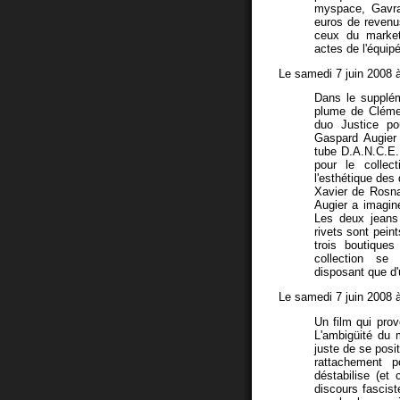
myspace, Gavra
euros de revenu
ceux du marketi
actes de l'équip
Le samedi 7 juin 2008 
Dans le supplém
plume de Clémen
duo Justice pou
Gaspard Augier
tube D.A.N.C.E.,
pour le collect
l'esthétique des
Xavier de Rosna
Augier a imaginé
Les deux jeans 
rivets sont pein
trois boutiques
collection se 
disposant que d'
Le samedi 7 juin 2008 
Un film qui prov
L'ambigüité du 
juste de se posi
rattachement po
déstabilise (et 
discours fascis