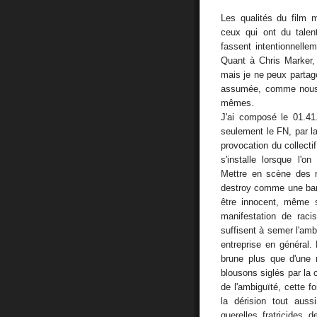
Les qualités du film 
ceux qui ont du talen
fassent intentionnelle
Quant à Chris Marker, 
mais je ne peux partag
assumée, comme nous p
mêmes.
J'ai composé le 01.41.
seulement le FN, par l
provocation du collecti
s'installe lorsque l'o
Mettre en scène des n
destroy comme une ban
être innocent, même 
manifestation de raci
suffisent à semer l'ambi
entreprise en général.
brune plus que d'une r
blousons siglés par la 
de l'ambiguïté, cette f
la dérision tout aussi
querelles fratricides 