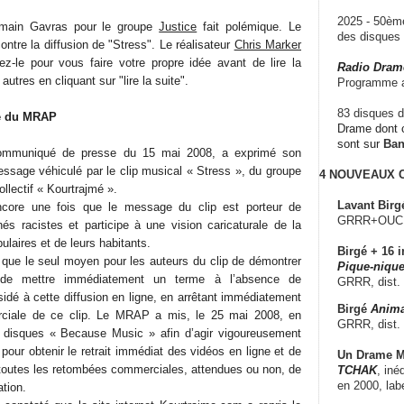
2025 - 50è
Romain Gavras pour le groupe
Justice
fait polémique. Le
des disque
ontre la diffusion de "Stress". Le réalisateur
Chris Marker
ez-le pour vous faire votre propre idée avant de lire la
Radio Dram
autres en cliquant sur "lire la suite".
Programme a
83 disques d
é du MRAP
Drame dont c
sont sur
Ba
mmuniqué de presse du 15 mai 2008, a exprimé son
essage véhiculé par le clip musical « Stress », du groupe
4 NOUVEAUX
ollectif « Kourtrajmé ».
Lavant Birg
ore une fois que le message du clip est porteur de
GRRR+OUCH!,
hés racistes et participe à une vision caricaturale de la
pulaires et de leurs habitants.
Birgé + 16 i
que le seul moyen pour les auteurs du clip de démontrer
Pique-nique
t de mettre immédiatement un terme à l’absence de
GRRR, dist.
idé à cette diffusion en ligne, en arrêtant immédiatement
Birgé
Anima
rciale de ce clip. Le MRAP a mis, le 25 mai 2008, en
GRRR, dist.
disques « Because Music » afin d’agir vigoureusement
our obtenir le retrait immédiat des vidéos en ligne et de
Un Drame Mu
toutes les retombées commerciales, attendues ou non, de
TCHAK
, iné
en 2000, lab
tion.