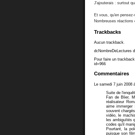
J'ajouterais : surtout q
Et vous, qu'en pensez-
Nombreuses réactions 
Trackbacks
Aucun trackback.
dcNombreDeLectures d
Pour faire un trackback 
id=966
Commentaires
Le samedi 7 juin 2008 
Suite de l'enquêt
Fan de Blier, Ma
réalisateur Rom
aime immerger l
souvent chargés
vidéo, le machi
les ambiguïtés q
codes qu'il mani
Pourtant, la po
puisque son film