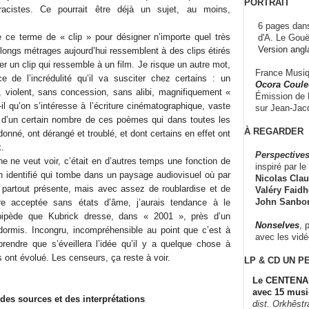
PORTRAIT
 racistes. Ce pourrait être déjà un sujet, au moins,
6 pages dans
 ce terme de « clip » pour désigner n’importe quel très
d'A. Le Gouë
Version angl
longs métrages aujourd’hui ressemblent à des clips étirés
er un clip qui ressemble à un film. Je risque un autre mot,
France Musiqu
 de l’incrédulité qu’il va susciter chez certains : un
Ocora Couleu
 violent, sans concession, sans alibi, magnifiquement «
Émission de F
-il qu’on s’intéresse à l’écriture cinématographique, vaste
sur Jean-Jacq
e d’un certain nombre de ces poèmes qui dans toutes les
À REGARDER
nné, ont dérangé et troublé, et dont certains en effet ont
x.
Perspectives
e ne veut voir, c’était en d’autres temps une fonction de
inspiré par le 
on identifié qui tombe dans un paysage audiovisuel où par
Nicolas Claus
st partout présente, mais avec assez de roublardise et de
Valéry Faidhe
John Sanbo
re acceptée sans états d’âme, j’aurais tendance à le
épipède que Kubrick dresse, dans « 2001 », près d’un
Nonselves
, 
dormis. Incongru, incompréhensible au point que c’est à
avec les vid
rendre que s’éveillera l’idée qu’il y a quelque chose à
ont évolué. Les censeurs, ça reste à voir.
LP & CD
UN P
Le CENTENAI
avec 15 musi
n des sources et des interprétations
dist. Orkhêst