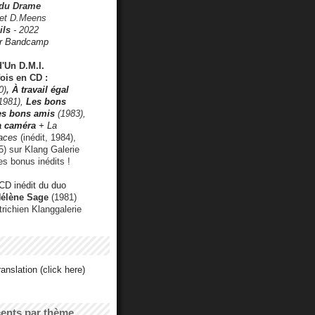
 du Drame
 et D.Meens
ils
- 2022
r Bandcamp
d'Un D.M.I.
fois en CD :
0)
,
À travail égal
1981),
Les bons
les bons amis
(1983),
a caméra
+ La
faces
(inédit, 1984),
) sur Klang Galerie
es bonus inédits !
CD inédit du duo
Hélène Sage
(1981)
utrichien Klanggalerie
anslation (click here)
cents par thème