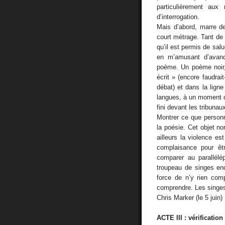
particulièrement aux
d’interrogation.
Mais d’abord, marre de
court métrage. Tant de 
qu’il est permis de salu
en m’amusant d’avance
poème. Un poème noir,
écrit » (encore faudrait
débat) et dans la lign
langues, à un moment do
fini devant les tribunau
Montrer ce que personn
la poésie. Cet objet n
ailleurs la violence e
complaisance pour êt
comparer au parallél
troupeau de singes en
force de n’y rien comp
comprendre. Les singes 
Chris Marker (le 5 juin)
ACTE III : vérificatio