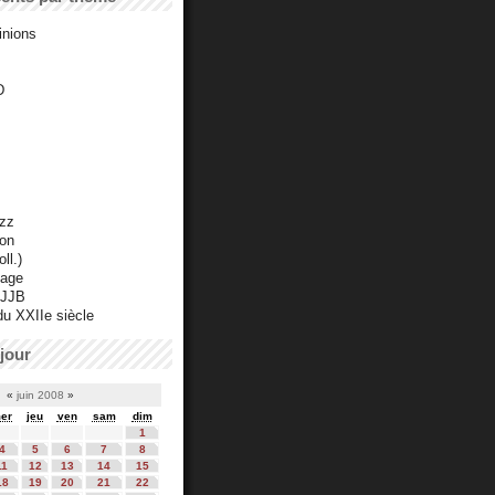
inions
D
azz
ton
ll.)
mage
 JJB
du XXIIe siècle
jour
«
juin 2008
»
er
jeu
ven
sam
dim
1
4
5
6
7
8
11
12
13
14
15
18
19
20
21
22