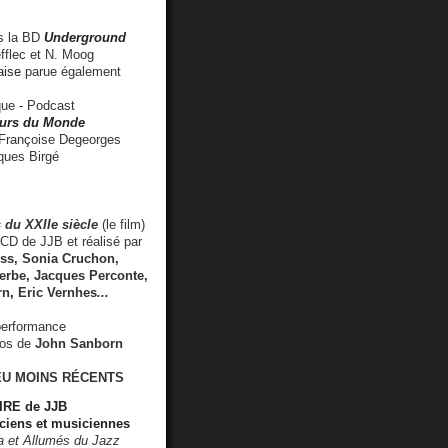
 la BD
Underground
fflec et N. Moog
aise
parue également
e - Podcast
rs du Monde
rançoise Degeorges
ues Birgé
 du XXIIe siècle
(le film)
CD de JJB et réalisé par
s, Sonia Cruchon,
rbe, Jacques Perconte,
rn
,
Eric Vernhes
...
performance
éos de
John Sanborn
EU MOINS RÉCENTS
RE de JJB
ciens et musiciennes
ra et Allumés du Jazz