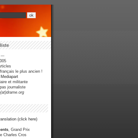
iste
---
005
ticles
rançais le plus ancien !
r Mediapart
ire et militante
pas journaliste
e(at)drame.org
anslation (click here)
ents
, Grand Prix
e Charles Cros