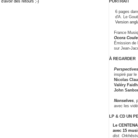
PORTRAIT
r d'avoir des retours ;-)
6 pages dans
d'A. Le Gouë
Version angl
France Musiqu
Ocora Couleu
Émission de F
sur Jean-Jacq
À REGARDER
Perspectives
inspiré par le 
Nicolas Claus
Valéry Faidhe
John Sanbo
Nonselves
, 
avec les vid
LP & CD
UN P
Le CENTENAI
avec 15 musi
dist. Orkhêst