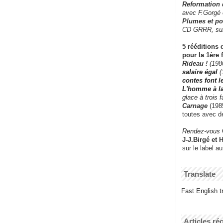
Reformation
avec F.Gorgé
Plumes et po
CD GRRR,
su
5 rééditions 
pour la 1ère 
Rideau !
(198
salaire égal
(
contes font 
L'homme à l
glace à trois 
Carnage
(1985
toutes avec d
Rendez-vous
J-J.Birgé et 
sur le label a
Translate
Fast English tr
Articles ré