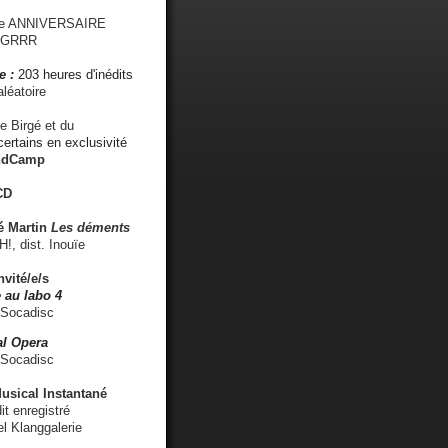
me ANNIVERSAIRE
s GRRR
e :
203 heures d'inédits
léatoire
e Birgé et du
ertains en exclusivité
ndCamp
CD
é
Martin
Les déments
 dist. Inouïe
nvité/e/s
 au labo 4
 Socadisc
l Opera
 Socadisc
sical Instantané
dit enregistré
el Klanggalerie