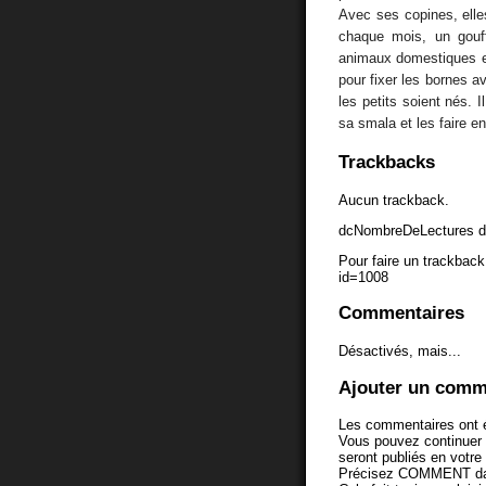
Avec ses copines, elle
chaque mois, un gouffr
animaux domestiques et 
pour fixer les bornes a
les petits soient nés. I
sa smala et les faire en
Trackbacks
Aucun trackback.
dcNombreDeLectures d
Pour faire un trackback 
id=1008
Commentaires
Désactivés, mais...
Ajouter un comm
Les commentaires ont é
Vous pouvez continuer
seront publiés en votr
Précisez COMMENT dans 