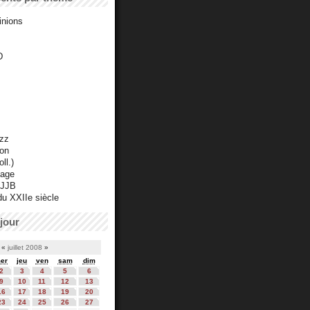
inions
D
azz
ton
ll.)
mage
 JJB
du XXIIe siècle
jour
«
juillet 2008
»
er
jeu
ven
sam
dim
2
3
4
5
6
9
10
11
12
13
16
17
18
19
20
23
24
25
26
27