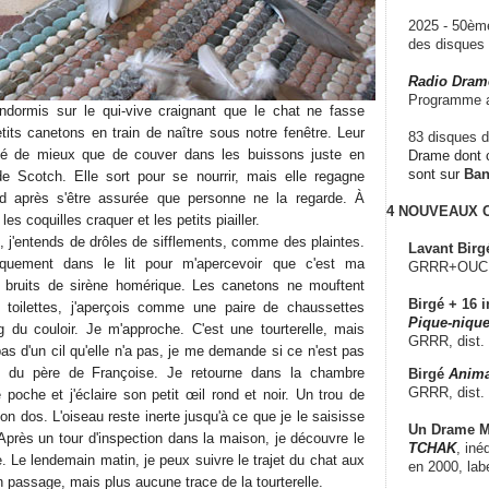
2025 - 50è
des disque
Radio Dram
Programme a
ormis sur le qui-vive craignant que le chat ne fasse
its canetons en train de naître sous notre fenêtre. Leur
83 disques d
uvé de mieux que de couver dans les buissons juste en
Drame dont c
sont sur
Ba
e Scotch. Elle sort pour se nourrir, mais elle regagne
d après s'être assurée que personne ne la regarde. À
4 NOUVEAUX
es coquilles craquer et les petits piailler.
, j'entends de drôles de sifflements, comme des plaintes.
Lavant Birg
quement dans le lit pour m'apercevoir que c'est ma
GRRR+OUCH!,
 bruits de sirène homérique. Les canetons ne mouftent
Birgé + 16 i
toilettes, j'aperçois comme une paire de chaussettes
Pique-nique
g du couloir. Je m'approche. C'est une tourterelle, mais
GRRR, dist.
s d'un cil qu'elle n'a pas, je me demande si ce n'est pas
ue du père de Françoise. Je retourne dans la chambre
Birgé
Anima
GRRR, dist.
poche et j'éclaire son petit œil rond et noir. Un trou de
 dos. L'oiseau reste inerte jusqu'à ce que je le saisisse
Un Drame Mu
Après un tour d'inspection dans la maison, je découvre le
TCHAK
, iné
. Le lendemain matin, je peux suivre le trajet du chat aux
en 2000, lab
passage, mais plus aucune trace de la tourterelle.