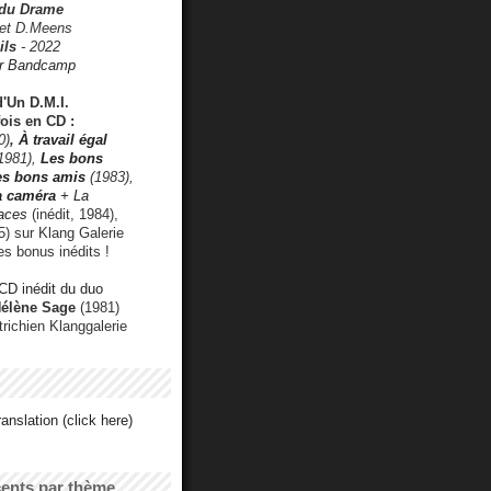
 du Drame
 et D.Meens
ils
- 2022
r Bandcamp
d'Un D.M.I.
fois en CD :
0)
,
À travail égal
1981),
Les bons
les bons amis
(1983),
a caméra
+ La
faces
(inédit, 1984),
) sur Klang Galerie
es bonus inédits !
CD inédit du duo
Hélène Sage
(1981)
utrichien Klanggalerie
anslation (click here)
cents par thème