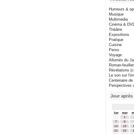
Humeurs & op
Musique
Multimedia
Cinéma & DV
Théâtre
Expositions
Pratique
Cuisine
Perso
Voyage
Allumés du J
Roman-feuille
Révélations (co
Le son sur l'i
Centenaire de
Perspectives 
Jour après 
lun
mar
m
1
7
8
14
15
21
22