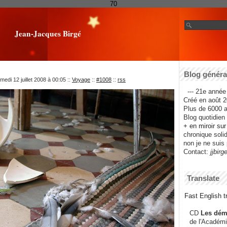
70
Jean-Jacques Birgé
Blog général
edi 12 juillet 2008 à 00:05
::
Voyage
::
#1008
::
rss
--- 21e année 
Créé en août 2
Plus de 6000 ar
Blog quotidien f
+ en miroir su
chronique solida
non je ne suis 
Contact:
jjbirg
Translate
Fast English tr
CD
Les dém
de l'Académi