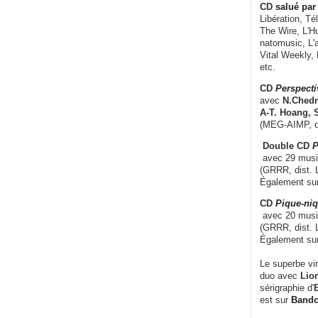
CD
salué par 
Libération, Té
The Wire, L'H
natomusic, L'a
Vital Weekly,
etc.
CD
Perspecti
avec
N.Chedm
A-T. Hoang, 
(MEG-AIMP, d
Double CD
P
avec 29 music
(GRRR, dist. L
Également su
CD
Pique-niq
avec 20 musi
(GRRR, dist. 
Également su
Le superbe vi
duo avec
Lion
sérigraphie d'
E
est sur
Band