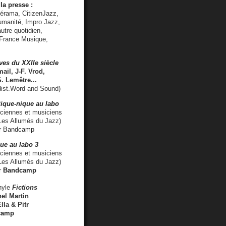
la presse :
lérama, CitizenJazz,
umanité, Impro Jazz,
utre quotidien,
 France Musique,
ves du XXIIe siècle
ail, J-F. Vrod,
S. Lemêtre
...
ist.Word and Sound)
ique-nique au labo
iennes et musiciens
es Allumés du Jazz)
r
Bandcamp
ue au labo 3
ciennes et musiciens
Les Allumés du Jazz)
r
Bandcamp
nyle
Fictions
el Martin
lla & Pitr
camp