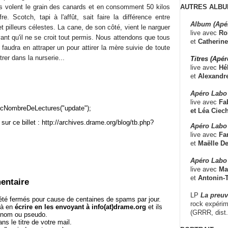
AUTRES ALBU
s volent le grain des canards et en consomment 50 kilos
e. Scotch, tapi à l'affût, sait faire la différence entre
Album (Apé
pilleurs célestes. La cane, de son côté, vient le narguer
live avec
Ro
vant qu'il ne se croit tout permis. Nous attendons que tous
et
Catherine
l faudra en attraper un pour attirer la mère suivie de toute
trer dans la nurserie...
Titres (Apé
live avec
Hé
et
Alexandr
Apéro Labo
live avec
Fab
cNombreDeLectures("update");
et
Léa Ciech
sur ce billet : http://archives.drame.org/blog/tb.php?
Apéro Labo 
live avec
Fa
et
Maëlle D
Apéro Labo
live avec
Ma
et
Antonin-T
entaire
LP
La preu
té fermés pour cause de centaines de spams par jour.
rock expérim
 à en
écrire en les envoyant à info(at)drame.org
et ils
(GRRR, dist
e nom ou pseudo.
le titre de votre mail.