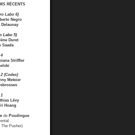
MS RÉCENTS
ro Labo 6)
berto Negro
 Delaunay
ro Labo 5)
lène Duret
e Saada
 4
iana Striffler
elski
2 (Codex)
nny Meteier
esbrosses
 1
thias Lévy
ri Hoang
ve
de
Poudingue
ental
. The Pusher)