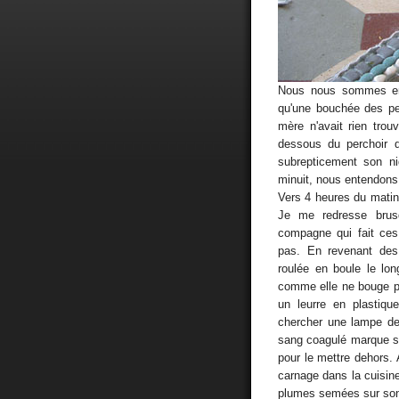
Nous nous sommes end
qu'une bouchée des pet
mère n'avait rien tro
dessous du perchoir d
subrepticement son ni
minuit, nous entendons l
Vers 4 heures du matin
Je me redresse brus
compagne qui fait ces
pas. En revenant des 
roulée en boule le lon
comme elle ne bouge pa
un leurre en plastiq
chercher une lampe de 
sang coagulé marque son
pour le mettre dehors. 
carnage dans la cuisine
plumes semées sur son 