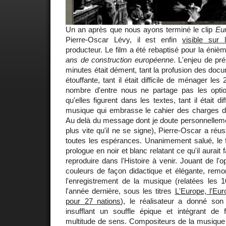
Un an après que nous ayons terminé le clip
Eu
Pierre-Oscar Lévy, il est enfin
visible sur
producteur. Le film a été rebaptisé pour la énièm
ans de construction européenne
. L'enjeu de pr
minutes était dément, tant la profusion des docu
étouffante, tant il était difficile de ménager l
nombre d'entre nous ne partage pas les opti
qu'elles figurent dans les textes, tant il était d
musique qui embrasse le cahier des charges d
Au delà du message dont je doute personnellemen
plus vite qu'il ne se signe), Pierre-Oscar a réu
toutes les espérances. Unanimement salué, le fi
prologue en noir et blanc relatant ce qu'il aurait f
reproduire dans l'Histoire à venir. Jouant de l'op
couleurs de façon didactique et élégante, remo
l'enregistrement de la musique (relatées les 10 
l'année dernière, sous les titres
L'Europe, l'Eur
pour 27 nations
), le réalisateur a donné son
insufflant un souffle épique et intégrant de
multitude de sens. Compositeurs de la musique o