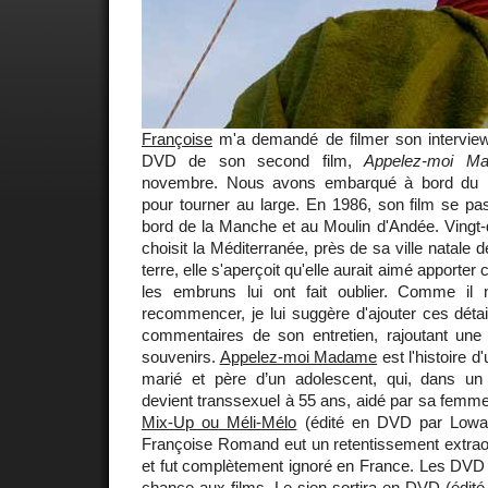
Françoise
m'a demandé de filmer son intervie
DVD de son second film,
Appelez-moi M
novembre. Nous avons embarqué à bord du p
pour tourner au large. En 1986, son film se pa
bord de la Manche et au Moulin d'Andée. Vingt-d
choisit la Méditerranée, près de sa ville natale d
terre, elle s'aperçoit qu'elle aurait aimé apporter
les embruns lui ont fait oublier. Comme il 
recommencer, je lui suggère d'ajouter ces détai
commentaires de son entretien, rajoutant une
souvenirs.
Appelez-moi Madame
est l'histoire d
marié et père d’un adolescent, qui, dans un 
devient transsexuel à 55 ans, aidé par sa femm
Mix-Up ou Méli-Mélo
(édité en DVD par Lowav
Françoise Romand eut un retentissement extraor
et fut complètement ignoré en France. Les DVD
chance aux films. Le sien sortira en DVD (édité c