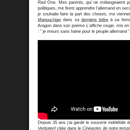
Red One. Mes parents, qui ne mélangeaient pas
politiques, me firent apprendre l'allemand en sec
je souhaite faire la part des choses, me vienn
Manouchian
dans sa
dernière lettre
à sa femm
Aragon dans son poème
L'affiche rouge
, mis en
: " je meurs sans haine pour le peuple allemand "
Depuis 35 ans j'ai gardé le souvenir indélébile 
Verboten!
citée dans le
Cinéastes de notre temp