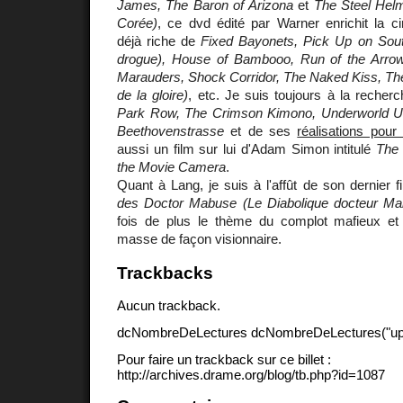
James, The Baron of Arizona
et
The Steel Helme
Corée)
, ce dvd édité par Warner enrichit la c
déjà riche de
Fixed Bayonets, Pick Up on South
drogue), House of Bambooo, Run of the Arrow,
Marauders, Shock Corridor, The Naked Kiss, Th
de la gloire)
, etc. Je suis toujours à la recher
Park Row, The Crimson Kimono, Underworld U.
Beethovenstrasse
et de ses
réalisations pour 
aussi un film sur lui d'Adam Simon intitulé
The 
the Movie Camera
.
Quant à Lang, je suis à l'affût de son dernier f
des Doctor Mabuse (Le Diabolique docteur Ma
fois de plus le thème du complot mafieux et
masse de façon visionnaire.
Trackbacks
Aucun trackback.
dcNombreDeLectures dcNombreDeLectures("upd
Pour faire un trackback sur ce billet :
http://archives.drame.org/blog/tb.php?id=1087