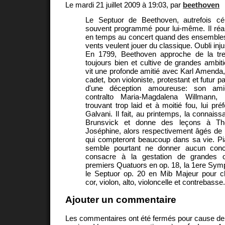
Le mardi 21 juillet 2009 à 19:03, par
beethoven
Le Septuor de Beethoven, autrefois cél
souvent programmé pour lui-même. Il réa
en temps au concert quand des ensembles 
vents veulent jouer du classique. Oubli injus
En 1799, Beethoven approche de la tren
toujours bien et cultive de grandes ambitio
vit une profonde amitié avec Karl Amenda
cadet, bon violoniste, protestant et futur p
d'une déception amoureuse: son ami
contralto Maria-Magdalena Willmann, l
trouvant trop laid et à moitié fou, lui pré
Galvani. Il fait, au printemps, la connaiss
Brunsvick et donne des leçons à Th
Joséphine, alors respectivement âgés de 
qui compteront beaucoup dans sa vie. Pia
semble pourtant ne donner aucun conce
consacre à la gestation de grandes o
premiers Quatuors en op. 18, la 1ere Symph
le Septuor op. 20 en Mib Majeur pour cl
cor, violon, alto, violoncelle et contrebasse.
Ajouter un commentaire
Les commentaires ont été fermés pour cause d