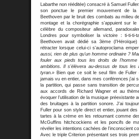
Labarthe non rééditée) consacré à Samuel Fuller
son ponctue le premier mouvement de l
Beethoven par le bruit des combats au milieu d
montage et la chorégraphie s'appuient sur le
célèbre du compositeur allemand, paradoxale
Londres pour symboliser la victoire : ti-ti-ti
Beethoven avait dédié sa 3ème (l'Héroïque
rétracter lorsque celui-ci s'autoproclama empe
aussi, rien de plus qu'un homme ordinaire ? Maint
fouler aux pieds tous les droits de l'homme
ambitions. Il s'élèvera au-dessus de tous les 
tyran.»
Bien que ce soit le seul film de Fuller q
jamais vu en entier, dans mes conférences j'ai 
la partition, qui passe sans transition de per
aux accords de Richard Wagner et au thème
évoquer l'utilisation de la musique préexistante a
des bruitages à la partition sonore. J'ai toujo
Fuller pour son style direct et entier, jouant d
tartes à la crème en les retournant comme des
McGuffins hitchcockiens et les poncifs de ma
révéler les intentions cachées de l'inconscient col
Avec le triple Criterion présentant ses trois pre