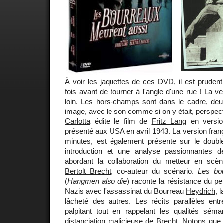
À voir les jaquettes de ces DVD, il est pruden
fois avant de tourner à l'angle d'une rue ! La v
loin. Les hors-champs sont dans le cadre, d
image, avec le son comme si on y était, perspe
Carlotta
édite le film de
Fritz Lang
en version 
présenté aux USA en avril 1943. La version franç
minutes, est également présente sur le doub
introduction et une analyse passionnantes d
abordant la collaboration du metteur en scè
Bertolt Brecht
, co-auteur du scénario.
Les bo
(
Hangmen also die
) raconte la résistance du pe
Nazis avec l'assassinat du Bourreau
Heydrich
, 
lâcheté des autres. Les récits parallèles ent
palpitant tout en rappelant les qualités sém
distanciation malicieuse de Brecht. Notons que