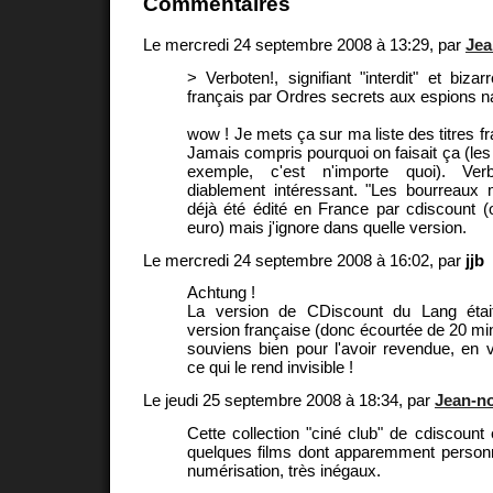
Commentaires
Le mercredi 24 septembre 2008 à 13:29, par
Jea
> Verboten!, signifiant "interdit" et biza
français par Ordres secrets aux espions n
wow ! Je mets ça sur ma liste des titres f
Jamais compris pourquoi on faisait ça (les
exemple, c'est n'importe quoi). Verb
diablement intéressant. "Les bourreaux 
déjà été édité en France par cdiscount (o
euro) mais j'ignore dans quelle version.
Le mercredi 24 septembre 2008 à 16:02, par
jjb
Achtung !
La version de CDiscount du Lang étai
version française (donc écourtée de 20 min
souviens bien pour l'avoir revendue, en v
ce qui le rend invisible !
Le jeudi 25 septembre 2008 à 18:34, par
Jean-n
Cette collection "ciné club" de cdiscount es
quelques films dont apparemment personn
numérisation, très inégaux.