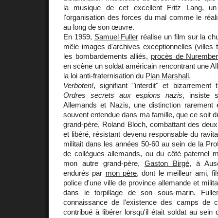
la musique de cet excellent Fritz Lang, un
l'organisation des forces du mal comme le réalis
au long de son œuvre.
En 1959,
Samuel Fuller
réalise un film sur la c
mêle images d'archives exceptionnelles (villes t
les bombardements alliés,
procès de Nurembe
en scène un soldat américain rencontrant une All
la loi anti-fraternisation du
Plan Marshall
.
Verboten!
, signifiant "interdit" et bizarrement
Ordres secrets aux espions nazis
, insiste 
Allemands et Nazis, une distinction rarement 
souvent entendue dans ma famille, que ce soit 
grand-père, Roland Bloch, combattant des deux g
et libéré, résistant devenu responsable du ravita
militait dans les années 50-60 au sein de la Pro
de collègues allemands, ou du côté paternel ma
mon autre grand-père,
Gaston Birgé
, à Aus
endurés par
mon père
, dont le meilleur ami, f
police d'une ville de province allemande et milita
dans le torpillage de son sous-marin. Fulle
connaissance de l'existence des camps de con
contribué à libérer lorsqu'il était soldat au sein