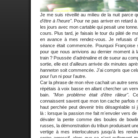
Je me suis réveillé au milieu de la nuit parce 
d'être à l'heure"
. Pour ne pas arriver en retard à 
les jours avec mon cartable qui pesait une tonne
cours. Plus tard, je faisais le tour du pâté de 
en avance à mes rendez-vous. Je refusais d'
séance était commencée. Pourquoi Françoise s'a
pour que nous arrivions au dernier moment à la 
train ? Poussée d'adrénaline et de sueur au comp
sortie, elle est d'ailleurs arrivée dix minutes ap
hanneton
soit commencée. J'ai compris que cela n
pour l'un ni pour l'autre.
Car la phrase de mon rêve cachait un autre sens.
répétais à voix basse en allant chercher un verr
bain.
"Mon problème était d'être râleur"
. Ce
connaissent savent que mon ton cache parfois m
haut perchée peut devenir très désagréable si 
là : lorsque la passion me fait m'envoler vers d
dévaler la pente comme des boules de bowl
russes, la démonstration du tribun produisant une 
vertige à mes interlocuteurs jusqu'à les ren
croire agressif, alors que ce n'est nullement 