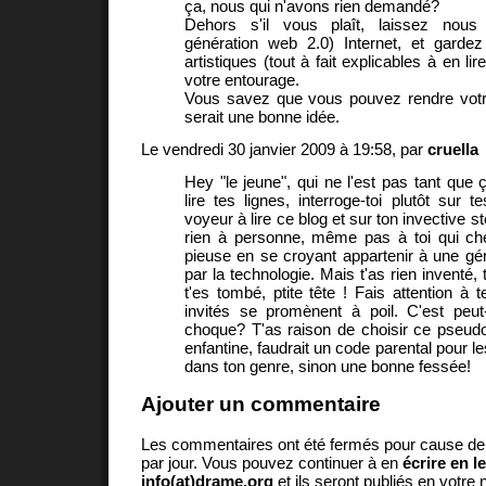
ça, nous qui n'avons rien demandé?
Dehors s'il vous plaît, laissez nous 
génération web 2.0) Internet, et gardez
artistiques (tout à fait explicables à en li
votre entourage.
Vous savez que vous pouvez rendre votr
serait une bonne idée.
Le vendredi 30 janvier 2009 à 19:58, par
cruella
Hey "le jeune", qui ne l'est pas tant que 
lire tes lignes, interroge-toi plutôt sur 
voyeur à lire ce blog et sur ton invective st
rien à personne, même pas à toi qui c
pieuse en se croyant appartenir à une g
par la technologie. Mais t'as rien inventé,
t'es tombé, ptite tête ! Fais attention à t
invités se promènent à poil. C'est peut
choque? T'as raison de choisir ce pseud
enfantine, faudrait un code parental pour l
dans ton genre, sinon une bonne fessée!
Ajouter un commentaire
Les commentaires ont été fermés pour cause d
par jour. Vous pouvez continuer à en
écrire en l
info(at)drame.org
et ils seront publiés en votr