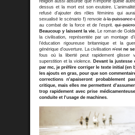
religion aussi absurde que n'importe quelle autre
dessus et la mort est son exutoire. L'animali
refusé d'ajouter des rôles féminins qui aur
sexualisé le scénario
!
) renvoie
à la puissance d
au combat de la force et de l'esprit.
qui paiero
Beaucoup y laissent la vie.
Le roman de Goldin
la civilisation, représentée par un montage d
l'éducation rigoureuse britannique et la gue
générique d'ouverture. La civilisation
n'est
ne se
fous où la liberté peut rapidement glisser 
superstition et la violence.
Devant la justesse
par mc, je préfère corriger le texte initial (en
les ajouts en gras, pour que son commentair
corrections n'apaiseront probablement pa
critique, mais elles me permettent d'assumer
trop rapidement avec prise médicamenteuse
conduite et l'usage de machines
.