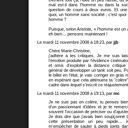
mal est-il dans l’homme ou dans la soc
question de cours à deux euros. Et une 
quoi, un homme sans société ; c’est quoi
homme ?
Puisque, selon Aristote, « l’homme est un 
eh bien… pensons maintenant !
Le mardi 11 novembre 2008 à 18:23, par
jjb
Chère Marie-Christine,
j'adhère à tes critiques. Je me suis la
l'émotion produite par l'évidence cinémato
et omis d'exploiter la distance critiqu
général de développer un tank soit peu. Po
le billet en l'état, je vais corriger en gras 
en espérant que cela atténuera ta "colère"
cadre dans lequel s'inscrit ce réajustement
Le mardi 11 novembre 2008 à 19:13, par
mc
Je ne suis pas en colère, tu penses bien
d'un passionnant d'idées et je te remer
souvent l'occasion de préciser ou d'aju
Je dois dire que j'avais bien soupçonné ta
cette présentation un peu rapide… 
m'empêcher de sauter à pieds joints dan