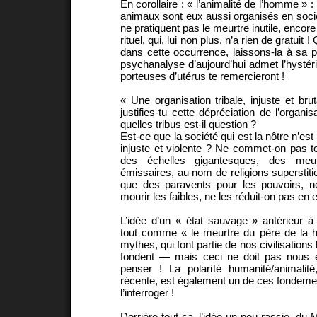
En corollaire : « l’animalité de l’homme » 
animaux sont eux aussi organisés en socié
ne pratiquent pas le meurtre inutile, encor
rituel, qui, lui non plus, n’a rien de gratuit !
dans cette occurrence, laissons-la à sa 
psychanalyse d’aujourd’hui admet l’hystéri
porteuses d’utérus te remercieront !
« Une organisation tribale, injuste et br
justifies-tu cette dépréciation de l’organis
quelles tribus est-il question ?
Est-ce que la société qui est la nôtre n’es
injuste et violente ? Ne commet-on pas to
des échelles gigantesques, des meu
émissaires, au nom de religions superstiti
que des paravents pour les pouvoirs, ne
mourir les faibles, ne les réduit-on pas en
L’idée d’un « état sauvage » antérieur à t
tout comme « le meurtre du père de la h
mythes, qui font partie de nos civilisations
fondent — mais ceci ne doit pas nous 
penser ! La polarité humanité/animalit
récente, est également un de ces fondeme
l’interroger !
Derrière tout ça, l’idée un peu rassie, du