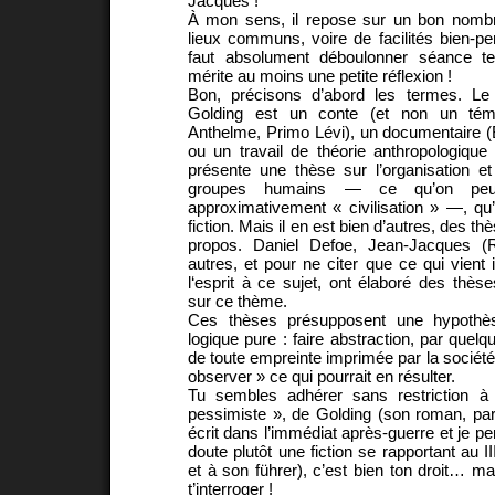
Jacques !
À mon sens, il repose sur un bon nombr
lieux communs, voire de facilités bien-pe
faut absolument déboulonner séance te
mérite au moins une petite réflexion !
Bon, précisons d’abord les termes. Le 
Golding est un conte (et non un tém
Anthelme, Primo Lévi), un documentaire (
ou un travail de théorie anthropologique (
présente une thèse sur l’organisation e
groupes humains — ce qu’on peut
approximativement « civilisation » —, qu’i
fiction. Mais il en est bien d’autres, des t
propos. Daniel Defoe, Jean-Jacques (R
autres, et pour ne citer que ce qui vien
l‘esprit à ce sujet, ont élaboré des thèse
sur ce thème.
Ces thèses présupposent une hypothè
logique pure : faire abstraction, par quelque
de toute empreinte imprimée par la société s
observer » ce qui pourrait en résulter.
Tu sembles adhérer sans restriction à 
pessimiste », de Golding (son roman, pa
écrit dans l’immédiat après-guerre et je pe
doute plutôt une fiction se rapportant au I
et à son führer), c’est bien ton droit… ma
t’interroger !