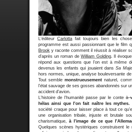
L'éditeur
Carlotta
fait toujours bien les cho
programme est aussi passionnant que le film 
Brook
y raconte comment il réussit à réaliser s
d'après un roman de
William Golding
. Il évoqu
répond aux questions que l'on est à même d
devenus les enfants qui jouaient dans
Sa Maje
hors normes, unique, analyse bouleversante de 
Tout semble
monstrueusement
naturel, comme
l'état sauvage de ses gosses abandonnés sur une
accident d'avion.
L'histoire de l'humanité passe par le conte
à 
hélas ainsi que l'on fait naître les mythes.
L
société craque pour laisser place à tout ce qu'e
une organisation tribale, injuste et brutale s
charismatique,
à l'image de ce que l'Allema
Quelques scènes hystériques construisent le ri