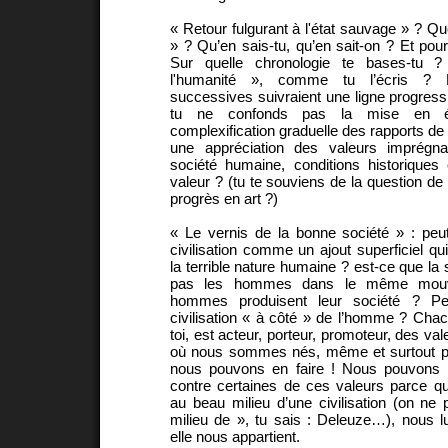
« Retour fulgurant à l'état sauvage » ? Qu
» ? Qu’en sais-tu, qu’en sait-on ? Et pour
Sur quelle chronologie te bases-tu ? 
l'humanité », comme tu l’écris ? Le
successives suivraient une ligne progress
tu ne confonds pas la mise en é
complexification graduelle des rapports de
une appréciation des valeurs imprégnan
société humaine, conditions historiques
valeur ? (tu te souviens de la question de c
progrès en art ?)
« Le vernis de la bonne société » : peu
civilisation comme un ajout superficiel qui 
la terrible nature humaine ? est-ce que la 
pas les hommes dans le même mouv
hommes produisent leur société ? Pe
civilisation « à côté » de l’homme ? Cha
toi, est acteur, porteur, promoteur, des val
où nous sommes nés, même et surtout par
nous pouvons en faire ! Nous pouvons a
contre certaines de ces valeurs parce
au beau milieu d’une civilisation (on ne 
milieu de », tu sais : Deleuze…), nous l
elle nous appartient.