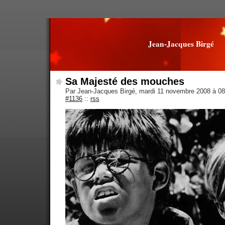
Jean-Jacques Birgé
Sa Majesté des mouches
Par Jean-Jacques Birgé, mardi 11 novembre 2008 à 0
#1136
::
rss