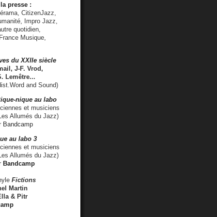
la presse :
lérama, CitizenJazz,
umanité, Impro Jazz,
utre quotidien,
 France Musique,
ves du XXIIe siècle
ail, J-F. Vrod,
S. Lemêtre
...
ist.Word and Sound)
ique-nique au labo
iennes et musiciens
es Allumés du Jazz)
r
Bandcamp
ue au labo 3
ciennes et musiciens
Les Allumés du Jazz)
r
Bandcamp
nyle
Fictions
el Martin
lla & Pitr
camp