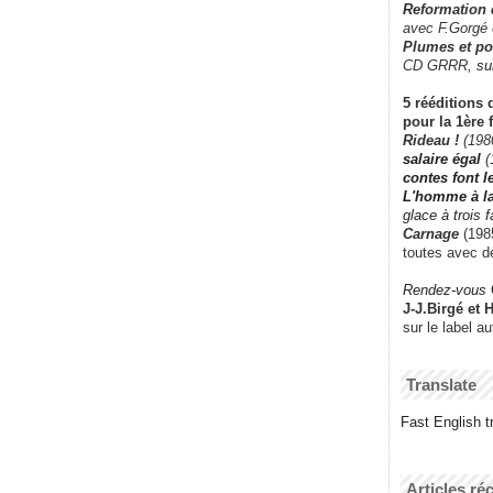
Reformation
avec F.Gorgé
Plumes et po
CD GRRR,
su
5 rééditions 
pour la 1ère 
Rideau !
(198
salaire égal
(
contes font 
L'homme à l
glace à trois 
Carnage
(1985
toutes avec d
Rendez-vous
J-J.Birgé et 
sur le label a
Translate
Fast English tr
Articles ré