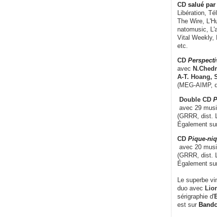
CD
salué par 
Libération, Té
The Wire, L'H
natomusic, L'a
Vital Weekly,
etc.
CD
Perspecti
avec
N.Chedm
A-T. Hoang, 
(MEG-AIMP, d
Double CD
P
avec 29 music
(GRRR, dist. L
Également su
CD
Pique-niq
avec 20 musi
(GRRR, dist. 
Également su
Le superbe vi
duo avec
Lion
sérigraphie d'
E
est sur
Band