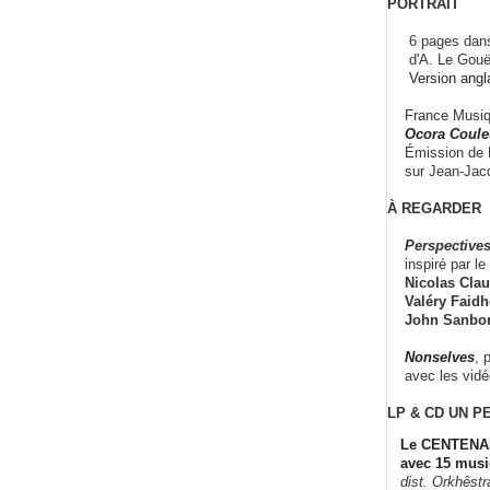
PORTRAIT
6 pages dans
d'A. Le Gouë
Version angl
France Musiqu
Ocora Couleu
Émission de F
sur Jean-Jacq
À REGARDER
Perspectives
inspiré par le 
Nicolas Claus
Valéry Faidhe
John Sanbo
Nonselves
, 
avec les vid
LP & CD
UN P
Le CENTENAI
avec 15 musi
dist. Orkhêst