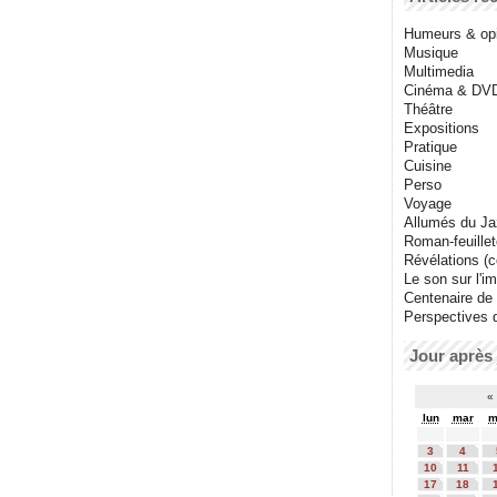
Humeurs & op
Musique
Multimedia
Cinéma & DV
Théâtre
Expositions
Pratique
Cuisine
Perso
Voyage
Allumés du J
Roman-feuille
Révélations (co
Le son sur l'i
Centenaire de
Perspectives 
Jour après 
«
lun
mar
m
3
4
10
11
17
18