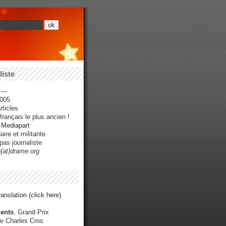
iste
---
005
ticles
rançais le plus ancien !
r Mediapart
ire et militante
pas journaliste
e(at)drame.org
anslation (click here)
ents
, Grand Prix
e Charles Cros