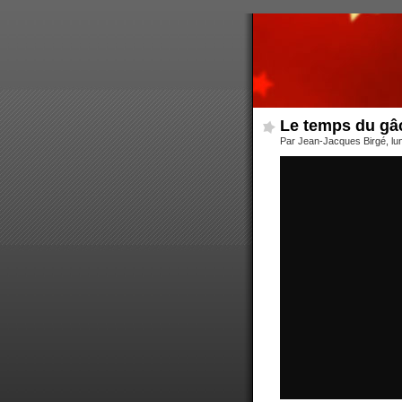
Le temps du gâ
Par Jean-Jacques Birgé, lu