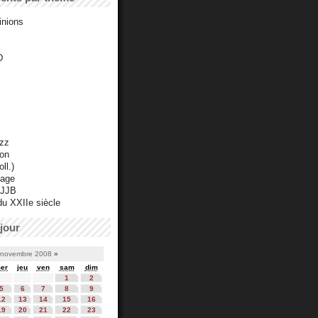
inions
D
azz
ton
ll.)
mage
 JJB
du XXIIe siècle
jour
novembre 2008
»
er
jeu
ven
sam
dim
1
2
5
6
7
8
9
12
13
14
15
16
19
20
21
22
23