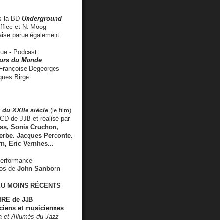
 la BD
Underground
fflec et N. Moog
aise
parue également
e - Podcast
rs du Monde
rançoise Degeorges
ues Birgé
 du XXIIe siècle
(le film)
CD de JJB et réalisé par
s, Sonia Cruchon,
rbe, Jacques Perconte,
rn
,
Eric Vernhes
...
performance
éos de
John Sanborn
EU MOINS RÉCENTS
RE de JJB
ciens et musiciennes
ra et Allumés du Jazz