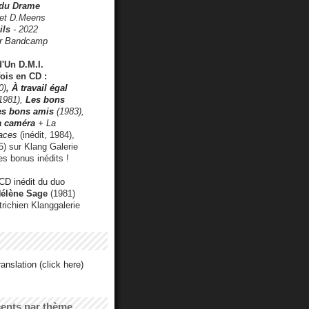
 du Drame
 et D.Meens
ils
- 2022
r Bandcamp
d'Un D.M.I.
fois en CD :
0)
,
À travail égal
1981),
Les bons
les bons amis
(1983),
a caméra
+ La
faces
(inédit, 1984),
) sur Klang Galerie
es bonus inédits !
CD inédit du duo
Hélène Sage
(1981)
utrichien Klanggalerie
anslation (click here)
cents par thème