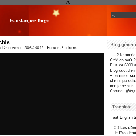
70
Jean-Jacques Birgé
chis
Blog général
ndi 24 novembre 2008 à 00:12
::
Humeurs & opinions
--- 21e année 
Créé en août 2
Plus de 6000 ar
Blog quotidien f
+ en miroir su
chronique solida
non je ne suis 
Contact:
jjbirg
Translate
Fast English tr
CD
Les dém
de l'Académi