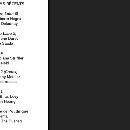
MS RÉCENTS
ro Labo 6)
berto Negro
 Delaunay
ro Labo 5)
lène Duret
e Saada
 4
iana Striffler
elski
2 (Codex)
nny Meteier
esbrosses
 1
thias Lévy
ri Hoang
ve
de
Poudingue
ental
. The Pusher)