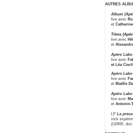
AUTRES ALBU
Album (Apé
live avec
Ro
et
Catherine
Titres (Apé
live avec
Hé
et
Alexandr
Apéro Labo
live avec
Fab
et
Léa Ciech
Apéro Labo 
live avec
Fa
et
Maëlle D
Apéro Labo
live avec
Ma
et
Antonin-T
LP
La preu
rock expérim
(GRRR, dist