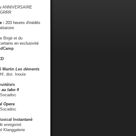
me ANNIVERSAIRE
s GRRR
e :
203 heures d'inédits
léatoire
e Birgé et du
ertains en exclusivité
ndCamp
CD
é
Martin
Les déments
 dist. Inouïe
nvité/e/s
 au labo 4
 Socadisc
l Opera
 Socadisc
sical Instantané
dit enregistré
el Klanggalerie