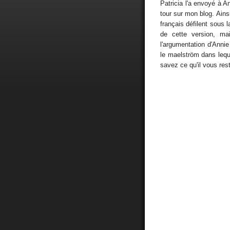
Patricia l'a envoyé à A
tour sur mon blog. Ainsi
français défilent sous 
de cette version, mai
l'argumentation d'Annie
le maelström dans lequ
savez ce qu'il vous rest