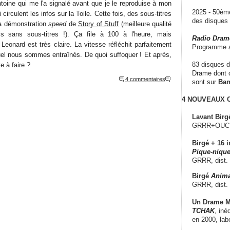
ntoine qui me l'a signalé avant que je le reproduise à mon
2025 - 50è
 circulent les infos sur la Toile. Cette fois, des sous-titres
des disque
la démonstration
speed
de
Story of Stuff
(meilleure qualité
s sans sous-titres !). Ça file à 100 à l'heure, mais
Radio Dram
 Leonard est très claire. La vitesse réfléchit parfaitement
Programme a
el nous sommes entraînés. De quoi suffoquer ! Et après,
83 disques d
e à faire ?
Drame dont c
4 commentaires
sont sur
Ba
4 NOUVEAUX
Lavant Birg
GRRR+OUCH!,
Birgé + 16 i
Pique-nique
GRRR, dist.
Birgé
Anima
GRRR, dist.
Un Drame Mu
TCHAK
, iné
en 2000, lab