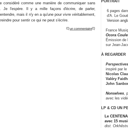
PORTRAIT
tre considéré comme une manière de communiquer sans
. Je l'espère. Il y a mille façons d'écrire, de parler,
6 pages dans
'entendre, mais il n'y en a qu'une pour vivre véritablement,
d'A. Le Gouë
étreindre pour sentir ce qui ne peut s'écrire.
Version angl
un commentaire
France Musiqu
Ocora Couleu
Émission de F
sur Jean-Jacq
À REGARDER
Perspectives
inspiré par le 
Nicolas Claus
Valéry Faidhe
John Sanbo
Nonselves
, 
avec les vid
LP & CD
UN P
Le CENTENAI
avec 15 musi
dist. Orkhêst