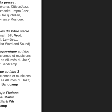
la presse :
lérama, CitizenJazz,
umanité, Impro Jazz,
utre quotidien,
 France Musique,
ves du XXIIe siècle
ail, J-F. Vrod,
S. Lemêtre
...
ist.Word and Sound)
ique-nique au labo
iennes et musiciens
es Allumés du Jazz)
r
Bandcamp
ue au labo 3
ciennes et musiciens
Les Allumés du Jazz)
r
Bandcamp
nyle
Fictions
el Martin
lla & Pitr
camp