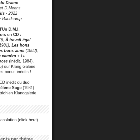
 du Drame
 et D.Meens
ils
- 2022
r Bandcamp
d'Un D.M.I.
fois en CD :
0)
,
À travail égal
1981),
Les bons
les bons amis
(1983),
a caméra
+ La
faces
(inédit, 1984),
) sur Klang Galerie
es bonus inédits !
CD inédit du duo
Hélène Sage
(1981)
utrichien Klanggalerie
anslation (click here)
cents par thème