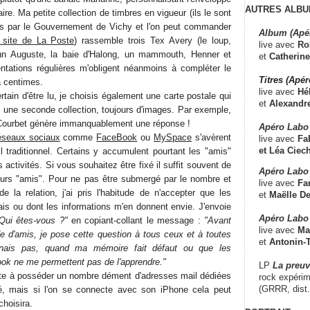
AUTRES ALBU
ire. Ma petite collection de timbres en vigueur (ils le sont
és par le Gouvernement de Vichy et l'on peut commander
Album (Apé
 site de La Poste
) rassemble trois Tex Avery (le loup,
live avec
Ro
 un Auguste, la baie d'Halong, un mammouth, Henner et
et
Catherine
ntations régulières m'obligent néanmoins à compléter le
Titres (Apé
à centimes.
live avec
Hé
rtain d'être lu, je choisis également une carte postale qui
et
Alexandr
 une seconde collection, toujours d'images. Par exemple,
ourbet génère immanquablement une réponse !
Apéro Labo
éseaux sociaux
comme
FaceBook
ou
MySpace
s'avèrent
live avec
Fab
et
Léa Ciech
l traditionnel. Certains y accumulent pourtant les "amis"
 activités. Si vous souhaitez être fixé il suffit souvent de
Apéro Labo 
leurs "amis". Pour ne pas être submergé par le nombre et
live avec
Fa
e la relation, j'ai pris l'habitude de n'accepter que les
et
Maëlle D
is ou dont les informations m'en donnent envie. J'envoie
Apéro Labo
Qui êtes-vous ?"
en copiant-collant le message :
"Avant
live avec
Ma
 d'amis, je pose cette question à tous ceux et à toutes
et
Antonin-T
nnais pas, quand ma mémoire fait défaut ou que les
ok ne me permettent pas de l'apprendre."
LP
La preu
ste à posséder un nombre dément d'adresses mail dédiées
rock expérim
(GRRR, dist
é, mais si l'on se connecte avec son iPhone cela peut
choisira.