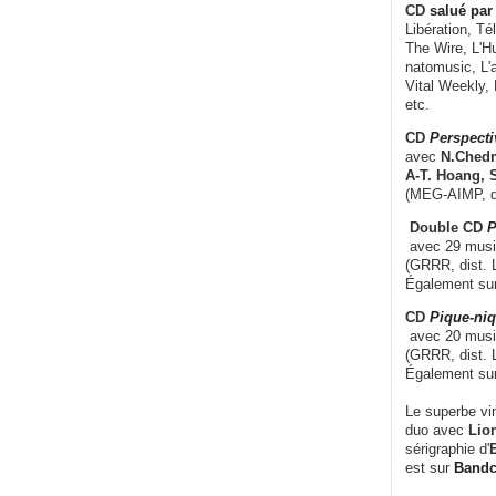
CD
salué par 
Libération, Té
The Wire, L'H
natomusic, L'a
Vital Weekly,
etc.
CD
Perspecti
avec
N.Chedm
A-T. Hoang, 
(MEG-AIMP, d
Double CD
P
avec 29 music
(GRRR, dist. L
Également su
CD
Pique-niq
avec 20 musi
(GRRR, dist. 
Également su
Le superbe vi
duo avec
Lion
sérigraphie d'
E
est sur
Band