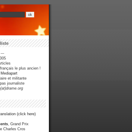
iste
---
005
ticles
rançais le plus ancien !
r Mediapart
ire et militante
pas journaliste
e(at)drame.org
anslation (click here)
ents
, Grand Prix
e Charles Cros