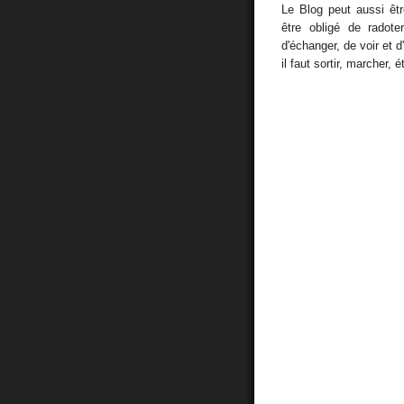
Le Blog peut aussi ê
être obligé de radoter
d'échanger, de voir et d
il faut sortir, marcher, 