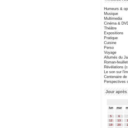
Humeurs & op
Musique
Multimedia
Cinéma & DV
Théâtre
Expositions
Pratique
Cuisine
Perso
Voyage
Allumés du J
Roman-feuille
Révélations (co
Le son sur l'i
Centenaire de
Perspectives 
Jour après 
lun
mar
m
5
6
12
13
19
20