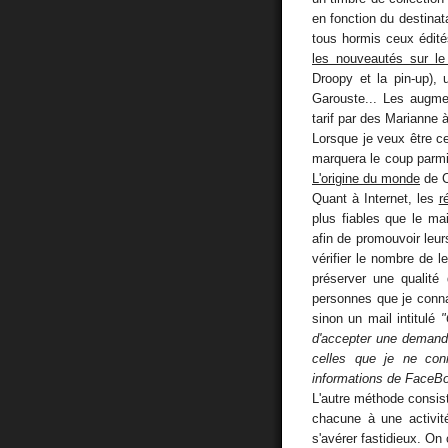
en fonction du destinata
tous hormis ceux édit
les nouveautés sur le
Droopy et la pin-up),
Garouste... Les augme
tarif par des Marianne 
Lorsque je veux être ce
marquera le coup parmi
L'origine du monde
de C
Quant à Internet, les
r
plus fiables que le mai
afin de promouvoir leurs
vérifier le nombre de 
préserver une qualité d
personnes que je conna
sinon un mail intitulé
"
d'accepter une demande
celles que je ne co
informations de FaceBo
L'autre méthode consi
chacune à une activit
s'avérer fastidieux. On 