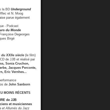
 la BD
Underground
fflec et N. Moog
aise
parue également
e - Podcast
rs du Monde
rançoise Degeorges
ues Birgé
 du XXIIe siècle
(le film)
CD de JJB et réalisé par
s, Sonia Cruchon,
rbe, Jacques Perconte,
rn
,
Eric Vernhes
...
performance
éos de
John Sanborn
EU MOINS RÉCENTS
RE de JJB
ciens et musiciennes
ra et Allumés du Jazz