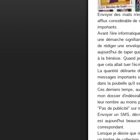
Envoyer des mails n'e
afflux considérable de 
importants.
Avant l'ère informatique
une démarche signifiant
de rédiger une envelopp
aujourd'hui de taper qu
à la frénésie. Quand j
que cela allait tuer l'écri
La quantité délirante 
messages importants san
dans la poubelle qu'il s
Ces derniers temps, au
mon dossier d'indésira
leur nombre au moins par
"Pas de publicité" sur m
Envoyer un SMS, décro
est aujourd'hui beauco
correspondant.
Lorsque je désire que mo
un timbre de collection