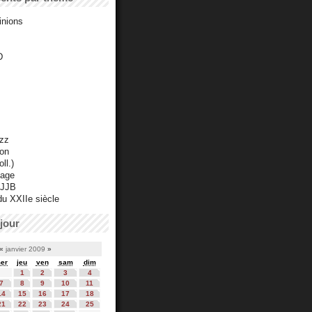
inions
D
azz
ton
ll.)
mage
 JJB
du XXIIe siècle
jour
«
janvier 2009
»
er
jeu
ven
sam
dim
1
2
3
4
7
8
9
10
11
14
15
16
17
18
21
22
23
24
25