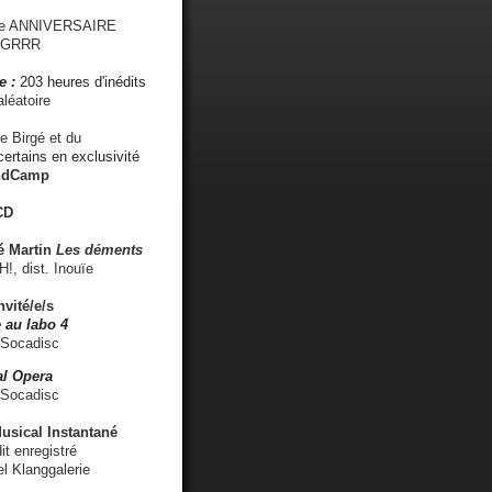
me ANNIVERSAIRE
s GRRR
e :
203 heures d'inédits
léatoire
e Birgé et du
ertains en exclusivité
ndCamp
CD
é
Martin
Les déments
 dist. Inouïe
nvité/e/s
 au labo 4
 Socadisc
l Opera
 Socadisc
sical Instantané
dit enregistré
el Klanggalerie