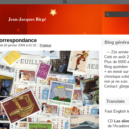
70
Jean-Jacques Birgé
 correspondance
Blog général
di 26 janvier 2009 à 01:32
::
Pratique
--- 21e année 
Créé en août 2
Plus de 6000 ar
Blog quotidien f
+ en miroir su
chronique solida
non je ne suis 
Contact:
jjbirg
Translate
Fast English tr
CD
Les dém
de l'Académi