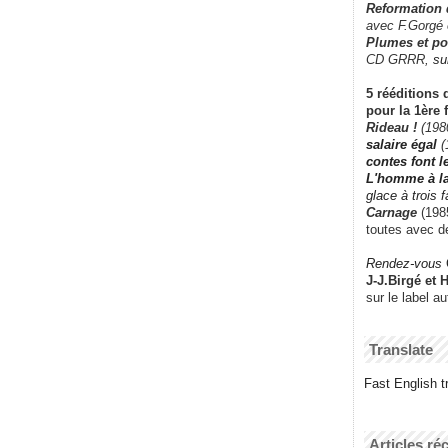
Reformation
avec F.Gorgé
Plumes et po
CD GRRR,
su
5 rééditions 
pour la 1ère 
Rideau !
(198
salaire égal
(
contes font 
L'homme à l
glace à trois 
Carnage
(1985
toutes avec d
Rendez-vous
J-J.Birgé et 
sur le label a
Translate
Fast English tr
Articles ré