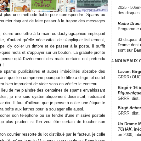
2025 - 50è
des disque
st plus une méthode fiable pour correspondre. Spams ou
courrier risquent de faire passer à la trappe des messages
Radio Dram
Programme a
, écrire une lettre à la main ou dactylographiée impliquait
83 disques d
e, d'autant qu'elle nécessitait de s'appliquer lisiblement,
Drame dont c
e, d'y coller un timbre et de passer à la poste. Il suffit
sont sur
Ba
elques mots et d'appuyer sur un bouton. La gratuité profite
e pense qu'à l'avènement des mails certains ont prétendu
4 NOUVEAUX
t !
de spams publicitaires et autres imbécilités absorbe des
Lavant Birg
GRRR+OUCH!,
s que l'on comprenne pourquoi le filtre a dirigé tel ou tel
era bien imprudent de vider sans en vérifier le contenu.
Birgé + 16 i
 lieu de me plaindre des centaines de spams envahissant
Pique-nique
bles, je me suis systématiquement désinscrit, réduisant
GRRR, dist.
 dix. Il faut d'ailleurs que je pense à coller une étiquette
Birgé
Anima
a boîte aux lettres pour la soulager elle aussi.
GRRR, dist.
cher son téléphone ou se fendre d'une missive postale
up plus prudent si l'on veut être certain de toucher son
Un Drame Mu
TCHAK
, iné
n courrier ressorte du lot distribué par le facteur, je colle
en 2000, lab
 plutôt qu'une banale Marianne, personnalisant l'enveloppe