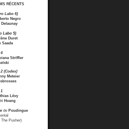
MS RÉCENTS
ro Labo 6)
berto Negro
 Delaunay
ro Labo 5)
lène Duret
e Saada
 4
iana Striffler
elski
2 (Codex)
nny Meteier
esbrosses
 1
thias Lévy
ri Hoang
ve
de
Poudingue
ental
. The Pusher)