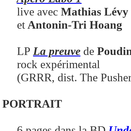
live avec
Mathias Lévy
et
Antonin-Tri Hoang
LP
La preuve
de
Poudi
rock expérimental
(GRRR, dist. The Pusher
PORTRAIT
6 pages dans la BD
Und