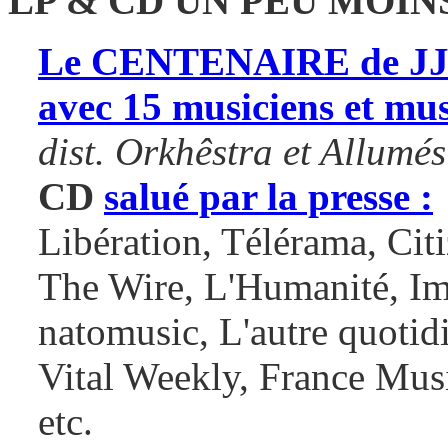
LP & CD
UN PEU MOIN
Le CENTENAIRE de J
avec 15 musiciens et mu
dist. Orkhêstra et Allumés
CD
salué par la presse :
Libération, Télérama, Cit
The Wire, L'Humanité, Im
natomusic, L'autre quotid
Vital Weekly, France Mus
etc.