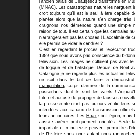
l'ancien palais de Ceauşescu transformé en Mu
(MNAC). Les catastrophes naturelles narguent l
croit toujours qu'il est le seul à être capable 
planète alors que la nature s'en charge très 
craignons nos démences quand une simple mét
raison de tout. Il est certain que les centrales
n'arrangeraient pas les choses ! L'accalmie de ce
elle permis de vider le cendrier ?
C'est en regardant le procès et l'exécution t
1989 que nous avons pris conscience du bidonn
télévision. Les images ne collaient pas avec l
de logique et de balistique. Depuis ce Noël av
Catalogne je ne regarde plus les actualités tél
ne soit dans le but de faire la démonstr
manipulation
, corps d'armée de la communica
possédants dont ils sont les valets ! Aujourd
Internet accusé de propager de fausses nouvelles
la presse écrite n'ont pas toujours vérifié leurs 
inféodées aux canaux de transmission officiels
leurs actionnaires. Les
Hoax
sont légion, mais 
aussi s'avérer politiquement orientés. Seule l
impartiale et minutieuse peuvent permettre d'ident
de l'histoire sans pour autant nous rapprocher