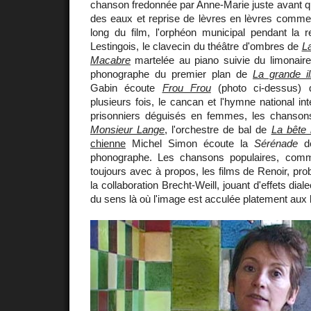
chanson fredonnée par Anne-Marie juste avant 
des eaux et reprise de lèvres en lèvres comme
long du film, l'orphéon municipal pendant la 
Lestingois, le clavecin du théâtre d'ombres de
La
Macabre
martelée au piano suivie du limonair
phonographe du premier plan de
La grande il
Gabin écoute
Frou Frou
(photo ci-dessus) q
plusieurs fois, le cancan et l'hymne national inte
prisonniers déguisés en femmes, les chanso
Monsieur Lange
, l'orchestre de bal de
La bête
chienne
Michel Simon écoute la
Sérénade
de
phonographe. Les chansons populaires, co
toujours avec à propos, les films de Renoir, pro
la collaboration Brecht-Weill, jouant d'effets dial
du sens là où l'image est acculée platement aux