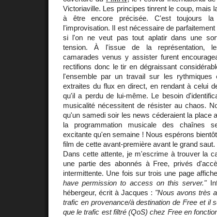
Victoriaville. Les principes tinrent le coup, mai
à être encore précisée. C'est toujours l
l'improvisation. Il est nécessaire de parfaitement
si l'on ne veut pas tout aplatir dans une sor
tension. À l'issue de la représentation, 
camarades venus y assister furent encourage
rectifions donc le tir en dégraissant considérab
l'ensemble par un travail sur les rythmiques 
extraites du flux en direct, en rendant à celui 
qu'il a perdu de lui-même. Le besoin d'identific
musicalité nécessitent de résister au chaos. N
qu'un samedi soir les news céderaient la place a
la programmation musicale des chaînes se
excitante qu'en semaine ! Nous espérons bientôt 
film de cette avant-première avant le grand saut.
Dans cette attente, je m'escrime à trouver la 
une partie des abonnés à Free, privés d'acc
intermittente. Une fois sur trois une page affich
have permission to access on this server."
In
hébergeur, écrit à Jacques :
"Nous avons très a
trafic en provenance/à destination de Free et il
que le trafic est filtré (QoS) chez Free en fonctio