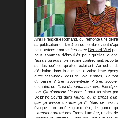
Ainsi
Françoise Romand
, qui remonte une derni
sa publication en DVD en septembre, vient d'aj
nous avions composées avec
Bernard Vitet
pou
nous sommes débrouillés pour qu'elles jouen
j'aurais pu aussi bien écrire contrechant, apport
sur les scènes qu'elles éclairent. Au début du
d'épilation dans la cuisine, la valse lente é
autre flash-back, celui de
Lola Montès
,
"La com
du passé ? S'en souvient-elle ? S'en souvient-
enchaîné sur
"Il lui demanda son nom, Elle répond
son, Ça s'appelait L'aurore..."
pour terminer par
Delphine Seyrig dans
Muriel, ou le temps d'un
que ça finisse comme ça !"
. Mais ce n'est 
évoque son arrière grand-père, le gamin qui
L'arroseur arrosé
des Frères Lumière, un des de