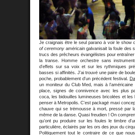
Je craignais être le seul parano à voir le show 
of ceremony
américain galvanisait la foule des s
trucs des prêcheurs évangélistes pour entraîner 
la transe. Homme orchestre sans instrumen
d'effets sur sa voix et sur les rythmiques pré
basses si affinités. J'ai trouvé une paire de bo
poche, probablement d'un précédent festival.
Da
un moniteur du Club Med, mais à l'américaine !
place, signes de connivence avec les plus p
coca, les bidouilles lumineuses bricolées et les
penser à Metropolis. C'est packagé maxi concep
chauve qui se trémousse à mort, pressé par la 
même de la danse. Quasi freudien ! On comprend
qu'ont pu produire sur les foules le timbre d'u
particulière, éclairés par les ors des jeux du cirqu
Politiquement tout le contraire de ce que nou