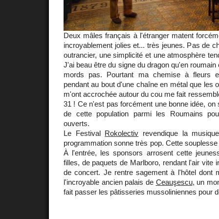
Deux mâles français à l'étranger matent forcémen
incroyablement jolies et... très jeunes. Pas de c
outrancier, une simplicité et une atmosphère tendre
J'ai beau être du signe du dragon qu'en roumain o
mords pas. Pourtant ma chemise à fleurs et 
pendant au bout d'une chaîne en métal que les or
m'ont accrochée autour du cou me fait ressembl
31 ! Ce n'est pas forcément une bonne idée, on se
de cette population parmi les Roumains pou
ouverts.
Le Festival
Rokolectiv
revendique la musique 
programmation sonne très pop. Cette souplesse e
À l'entrée, les sponsors arrosent cette jeuness
filles, de paquets de Marlboro, rendant l'air vite i
de concert. Je rentre sagement à l'hôtel don
l'incroyable ancien palais de
Ceauşescu
, un mo
fait passer les pâtisseries mussoliniennes pour