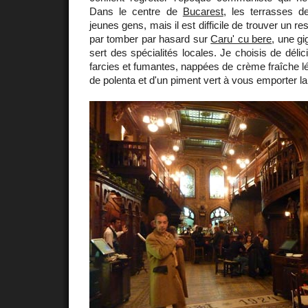
Dans le centre de
Bucarest
, les terrasses d
jeunes gens, mais il est difficile de trouver un r
par tomber par hasard sur
Caru' cu bere
, une g
sert des spécialités locales. Je choisis de délic
farcies et fumantes, nappées de crème fraîche 
de polenta et d'un piment vert à vous emporter la