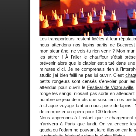
Les transporteurs restent fidèles à leur réputati
nous attendons
nos lapins
partis de Bucarest 
mon sieur âne, ne vois-tu rien venir ? Mon
mur 
les attirer ! À l'aller le chauffeur s'était pr
prévenir alors que le clapier est situé dans une a
minutes d'ici. Je ne comprenais rien à l'interph
studio j'ai bien failli ne pas lui ouvrir. C'est
chaqu
petits rongeurs sont censés s'envoler pour les
attendus pour ouvrir le
Festival de Victoriaville
,
ronge les sangs, n'osant pas sortir en attendant l
nombre de jeux de mots que suscitent nos bestio
à chaque voyage tant on nous pose de lapins. N
de composer un opéra pour 100 tortues.
Nous apprenons à l'instant que le chargement e
n'arrivera à Paris que lundi. On va encore les
gouda ou l'edam ne pouvant faire illusion car le
la
mimolette
fabriquée dans la région lilloise.