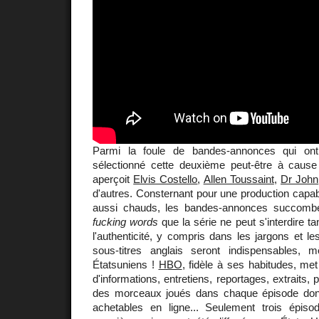
Parmi la foule de bandes-annonces qui ont
sélectionné cette deuxième peut-être à caus
aperçoit
Elvis Costello
,
Allen Toussaint
,
Dr John
d'autres. Consternant pour une production capab
aussi chauds, les bandes-annonces succomb
fucking words
que la série ne peut s'interdire ta
l'authenticité, y compris dans les jargons et le
sous-titres anglais seront indispensables
Étatsuniens !
HBO
, fidèle à ses habitudes, met
d'informations, entretiens, reportages, extraits, 
des morceaux joués dans chaque épisode don
achetables en ligne... Seulement trois épis