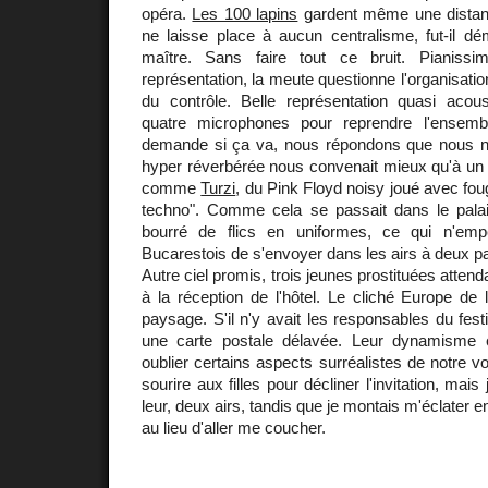
opéra.
Les 100 lapins
gardent même une distance
ne laisse place à aucun centralisme, fut-il dé
maître. Sans faire tout ce bruit. Piani
représentation, la meute questionne l'organisati
du contrôle. Belle représentation quasi aco
quatre microphones pour reprendre l'ensemb
demande si ça va, nous répondons que nous n
hyper réverbérée nous convenait mieux qu'à un 
comme
Turzi
, du Pink Floyd noisy joué avec fou
techno". Comme cela se passait dans le palai
bourré de flics en uniformes, ce qui n'em
Bucarestois de s'envoyer dans les airs à deux pa
Autre ciel promis, trois jeunes prostituées atte
à la réception de l'hôtel. Le cliché Europe de l'
paysage. S'il n'y avait les responsables du festi
une carte postale délavée. Leur dynamisme et
oublier certains aspects surréalistes de notre vo
sourire aux filles pour décliner l'invitation, mais 
leur, deux airs, tandis que je montais m'éclater e
au lieu d'aller me coucher.