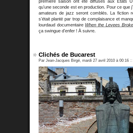
première saison ont été diffusés aux États U
qu'une seconde est en production. Pour ce que j'
amateurs de jazz seront comblés. La fiction r
s'était planté par trop de complaisance et man
lourdaud documentaire
When the Levees Brok
ça swingue d'enfer ! À suivre.
Clichés de Bucarest
Par Jean-Jacques Birgé, mardi 27 avril 2010 à 00:16
::