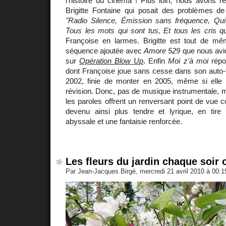
l'histoire du cinéma ! Plus loin, nous avons 
Brigitte Fontaine qui posait des problèmes d
"Radio Silence, Émission sans fréquence, Qui 
Tous les mots qui sont tus, Et tous les cris qui
Françoise en larmes. Brigitte est tout de m
séquence ajoutée avec
Amore 529
que nous avio
sur
Opération Blow Up
. Enfin
Moi z'à moi
répon
dont Françoise joue sans cesse dans son auto-f
2002, finie de monter en 2005, même si elle fa
révision. Donc, pas de musique instrumentale, 
les paroles offrent un renversant point de vue c
devenu ainsi plus tendre et lyrique, en tir
abyssale et une fantaisie renforcée.
Les fleurs du jardin chaque soir 
Par Jean-Jacques Birgé, mercredi 21 avril 2010 à 00: