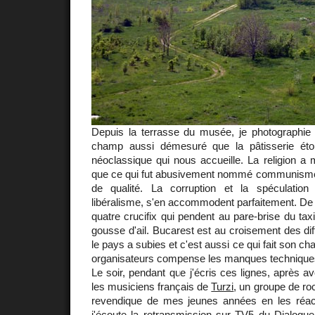
Depuis la terrasse du musée, je photographie l
champ aussi démesuré que la pâtisserie étou
néoclassique qui nous accueille. La religion a
que ce qui fut abusivement nommé communisme
de qualité. La corruption et la spéculation 
libéralisme, s'en accommodent parfaitement. De 
quatre crucifix qui pendent au pare-brise du tax
gousse d'ail. Bucarest est au croisement des dif
le pays a subies et c'est aussi ce qui fait son ch
organisateurs compense les manques techniques
Le soir, pendant que j'écris ces lignes, après a
les musiciens français de
Turzi
, un groupe de ro
revendique de mes jeunes années en les réact
j'écoute la retransmission sur TV5 du
Dialogue