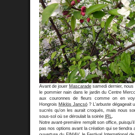
Avant de jouer
Mascarade
samedi dernier, nous 
le pommier nain dans le jardin du Centre Mercœ
aux couronnes de fleurs comme on en voya
Hongrois
Miklós Jancsó
? L'arbuste dégageait u
sucrés qu'on les aurait croqués, mais nous 
sous-sol où se déroulait la soirée
IRL
.
Notre avant-première remplit son office, puisqu'il
pas nos options avant la création qui se tiendra
ouverture du
FIMAV
, le Festival International 