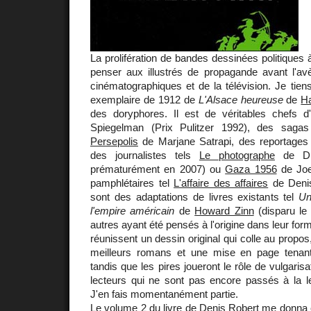
La prolifération de bandes dessinées politiques à
penser aux illustrés de propagande avant l'av
cinématographiques et de la télévision. Je tie
exemplaire de 1912 de
L'Alsace heureuse
de
H
des doryphores. Il est de véritables chefs 
Spiegelman (Prix Pulitzer 1992), des sagas 
Persepolis
de Marjane Satrapi, des reportages 
des journalistes tels
Le photographe
de Did
prématurément en 2007) ou
Gaza 1956
de Joe
pamphlétaires tel
L'affaire des affaires
de Denis
sont des adaptations de livres existants tel
Un
l'empire américain
de
Howard Zinn
(disparu le 
autres ayant été pensés à l'origine dans leur form
réunissent un dessin original qui colle au propo
meilleurs romans et une mise en page tenan
tandis que les pires joueront le rôle de vulgari
lecteurs qui ne sont pas encore passés à la le
J'en fais momentanément partie.
Le volume 2 du livre de Denis Robert me donna 