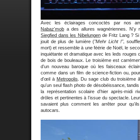
Avec les éclairages concoctés par nos ami
Nabaz'mob
a des allures wagnériennes. N'y 
Siegfied dans les Nibelungen
de Fritz Lang ? S
jouit de plus de lumière (
"Mehr Licht !"
, souffl
mort) et ressemble à une féérie de Noël, le seco
inquiétante et dramatique avec les leds rouges d
de bois de bouleaux. Le troisième est carrémen
d'un nouveau baroque où les faisceaux éclair
comme dans un film de science-fiction ou, pour
d'œil à
Metropolis
. Du sage club du troisième âg
qu'un seul flash photo de désobéissance, tandi
la représentation scolaire d'hier après-midi ri
drôles et pertinentes à l'issue du spectacle. L
savaient plus comment les arrêter pour qu'il
autocars.