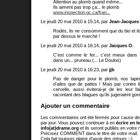
Attention au plomb quand même...
Ils aiment pas trop ça... le plomb
www.inspection.gc.ca/fran...
Le jeudi 20 mai 2010 à 15:14, par
Jean-Jacques
Rodés, ils ne consomment que du bio et ils 
par dessus le marché !
Le jeudi 20 mai 2010 à 16:14, par
Jacques O.
C'est comme le fer... c'est mieux dans 
dans un... pruneau (... Le Doulos)
Le jeudi 20 mai 2010 à 16:23, par
jjb
Pas de danger pour le plomb, nos lapin
d'ailes que de pattes ! Mais par contre 
cervelle, aussi éviterai-je de les leur fa
racontant des blagues qu'ils jugeraient gor
Ajouter un commentaire
Les commentaires ont été fermés pour cause d
par jour. Vous pouvez continuer à en
écrire en l
info(at)drame.org
et ils seront publiés en votr
Précisez COMMENT dans le titre de votre mail.
Cela fait toujours plaisir d'avoir des retours ;-)