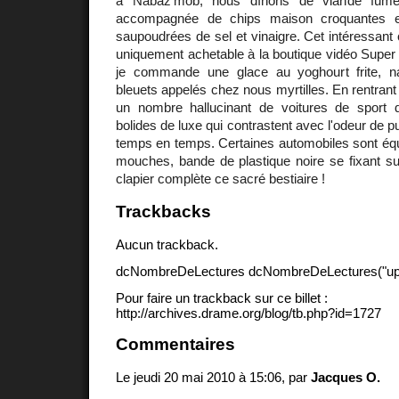
à Nabaz'mob, nous dînons de viande fumé
accompagnée de chips maison croquantes et
saupoudrées de sel et vinaigre. Cet intéressant c
uniquement achetable à la boutique vidéo Super 
je commande une glace au yoghourt frite, n
bleuets appelés chez nous myrtilles. En rentrant 
un nombre hallucinant de voitures de sport 
bolides de luxe qui contrastent avec l'odeur de pu
temps en temps. Certaines automobiles sont équ
mouches, bande de plastique noire se fixant su
clapier complète ce sacré bestiaire !
Trackbacks
Aucun trackback.
dcNombreDeLectures dcNombreDeLectures("upd
Pour faire un trackback sur ce billet :
http://archives.drame.org/blog/tb.php?id=1727
Commentaires
Le jeudi 20 mai 2010 à 15:06, par
Jacques O.