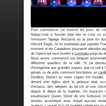
Pour commencer j'ai inversé les jours de cr
Nabaz'mob à Toronto était hier et c'est ce s
l'émission Tapage Nocturne où je joue en duo 
Vincent Segal. Je ne souhaitais pas signaler Fr
moment et les Canadiens pouvaient attendre auj
de l'opéra qui sera montré à
Luminato
jusqu'au d
Nous avons commencé nos longues promenade
différents quartiers de la ville. Si j'ai plus
d'enregistrer aux grandes orgues, que ce soit à St
jamais vu de près comment fonctionne un
caril
Distillery District où notre clapier est insta
devant une église dont la pelouse était oc
d'échecs, des adeptes du taï-chi et une cloch
depuis le début de la matinée. Un musicien s
envahissant Queen Street de ses furieuses m
anneau acoustique avec lequel aucune instal
rivaliser. L'usage d'un tel mobilier urbain est 