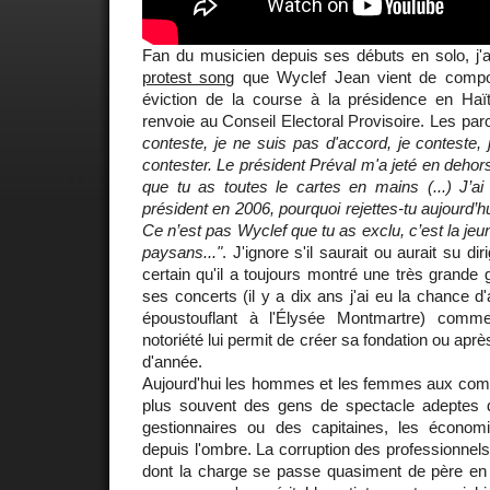
Fan du musicien depuis ses débuts en solo, j'a
protest song
que Wyclef Jean vient de compos
éviction de la course à la présidence en Haï
renvoie au Conseil Electoral Provisoire. Les par
conteste, je ne suis pas d'accord, je conteste, 
contester. Le président Préval m'a jeté en dehors
que tu as toutes le cartes en mains (...) J’ai
président en 2006, pourquoi rejettes-tu aujourd’hu
Ce n’est pas Wyclef que tu as exclu, c’est la jeun
paysans..."
. J'ignore s'il saurait ou aurait su dir
certain qu'il a toujours montré une très grande
ses concerts (il y a dix ans j'ai eu la chance d
époustouflant à l'Élysée Montmartre) comm
notoriété lui permit de créer sa fondation ou apr
d'année.
Aujourd'hui les hommes et les femmes aux co
plus souvent des gens de spectacle adeptes
gestionnaires ou des capitaines, les économist
depuis l'ombre. La corruption des professionnels 
dont la charge se passe quasiment de père en fi