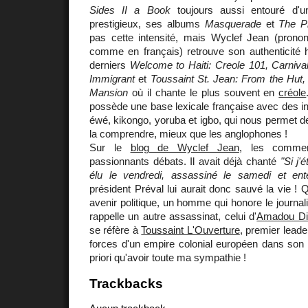
Sides II a Book
toujours aussi entouré d'un
prestigieux, ses albums
Masquerade
et
The P
pas cette intensité, mais Wyclef Jean (pronon
comme en français) retrouve son authenticité h
derniers
Welcome to Haiti: Creole 101, Carnival
Immigrant
et
Toussaint St. Jean: From the Hut, 
Mansion
où il chante le plus souvent en
créole
possède une base lexicale française avec des inf
éwé, kikongo, yoruba et igbo, qui nous permet de
la comprendre, mieux que les anglophones !
Sur le
blog de Wyclef Jean
, les commen
passionnants débats. Il avait déjà chanté
"Si j'
élu le vendredi, assassiné le samedi et ent
président Préval lui aurait donc sauvé la vie ! Q
avenir politique, un homme qui honore le journal
rappelle un autre assassinat, celui d'
Amadou Dia
se réfère à
Toussaint L'Ouverture
, premier leade
forces d'un empire colonial européen dans son 
priori qu'avoir toute ma sympathie !
Trackbacks