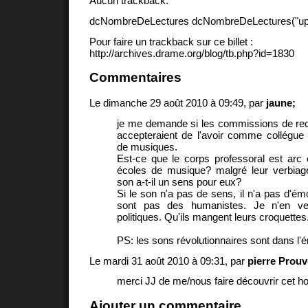
Aucun trackback.
dcNombreDeLectures dcNombreDeLectures("upd
Pour faire un trackback sur ce billet :
http://archives.drame.org/blog/tb.php?id=1830
Commentaires
Le dimanche 29 août 2010 à 09:49, par
jaune;
je me demande si les commissions de rec
accepteraient de l'avoir comme collégue
de musiques.
Est-ce que le corps professoral est arc
écoles de musique? malgré leur verbiage
son a-t-il un sens pour eux?
Si le son n'a pas de sens, il n'a pas d'ém
sont pas des humanistes. Je n'en 
politiques. Qu'ils mangent leurs croquettes
PS: les sons révolutionnaires sont dans l'é
Le mardi 31 août 2010 à 09:31, par
pierre Prou
merci JJ de me/nous faire découvrir cet 
Ajouter un commentaire