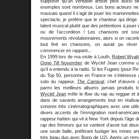
supposer qu'un véritable artiste peut aussi bie
exemples sont nombreux. Les bons acteurs ne 
mauvais quand il s'agit de jouer les marionnette
spectacle, je préfère que le chanteur qui dirige 
talent musical plutôt que des prétentions à joue
ou de l'accordéon ! Les chansons ont so
mouvements révolutionnaires, alors si on racont
tout finit en chansons, on aurait pu rêver
commencer en rappant...
En 1999 lors de ma visite à Louth,
Robert Wyatt
Gone Till November
de Wyclef Jean comme un 
qu'il a entendu à la radio. Si les Fugees (pour
Re
du Top 50, personne en France ne s'intéresse 
solo du rappeur,
The Carnival
, chef d'œuvre a
parmi les meilleurs albums jamais produits 
Wyclef Jean
mêle le
flow
du rap au reggae et 
dans de savants arrangements tout en réalisan
sonores très cinématographiques avec une utili
divers accents de l'immigration nord-américain
rappeur haïtien qui vit à New York depuis l'âge d
rap
des frimeurs qui se vantent d'avoir tué de
une seule balle, préférant fustiger les mines an
très beau duo avec Bono de U2). Après un rem