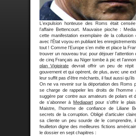
L'expulsion honteuse des Roms était censée
l'affaire Bettencourt. Mauvaise pioche : Medi
cette manifestation exemplaire de la collusion
avec l'État voyou en publiant les enregistrement
tout ! Comme l'Europe s'en mêle et place la France
trouver un nouveau truc pour déjouer l'attention
de cinq Français au Niger tombe à pic et l'annon
plan Vigipirate
devrait offrir un peu de répit
gouvernent et qui opèrent, de plus, avec une ex
leur suffit pas d'être méchants, il faut aussi qu'il
On ne va revenir sur la déportation des Roms p
se charge de rappeler les droits de l'homme
suggère par contre aux amateurs de polars et de
de s'abonner à
Mediapart
pour s'offrir le plai
Maistre, l'homme de confiance de Liliane Be
secrets de la corruption. Obligé d'articuler cla
sa cliente un peu sourde de le comprendre, il
feuilleton digne des meilleures fictions américa
le dossier en sept chapitres :