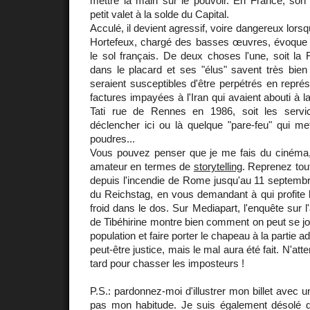
mettre la main sur le pouvoir. En France, son
petit valet à la solde du Capital.
Acculé, il devient agressif, voire dangereux lo
Hortefeux, chargé des basses œuvres, évoque un
le sol français. De deux choses l'une, soit la
dans le placard et ses "élus" savent très bien
seraient susceptibles d'être perpétrés en repré
factures impayées à l'Iran qui avaient abouti à 
Tati rue de Rennes en 1986, soit les servic
déclencher ici ou là quelque "pare-feu" qui mett
poudres...
Vous pouvez penser que je me fais du cinéma,
amateur en termes de
storytelling
. Reprenez tou
depuis l'incendie de Rome jusqu'au 11 septembr
du Reichstag, en vous demandant à qui profite 
froid dans le dos. Sur Mediapart, l'enquête sur 
de Tibéhirine montre bien comment on peut se jou
population et faire porter le chapeau à la partie a
peut-être justice, mais le mal aura été fait. N'atte
tard pour chasser les imposteurs !
P.S.: pardonnez-moi d'illustrer mon billet avec 
pas mon habitude. Je suis également désolé 