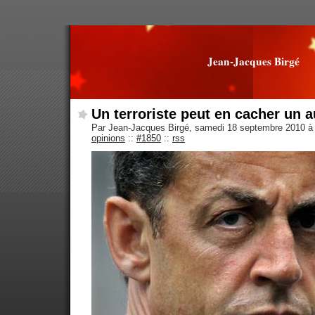
Jean-Jacques Birgé
Un terroriste peut en cacher un a
Par Jean-Jacques Birgé, samedi 18 septembre 2010 à
opinions
::
#1850
::
rss