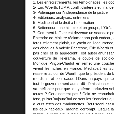
1. Les enregistrements, les témoignages, les d
2- Eric Woerth, l'UMP, conflit d'intérêts et financ
3- Polémique sur l'indépendance de la justice
4- Editoriaux, analyses, entretiens
5- Mediapart et le droit à l'information
6- Bettencourt, une histoire et un groupe, L'Oréal
7- Comment l'affaire est devenue un scandale pol
Entendre de Maistre réclamer son petit cadeau, d
ferait tellement plaisir, un yacht en l'occurrence
des chèques à Valérie Pécresse, Éric Woerth et 
pas cher et ils apprécient", est aussi ahurissan
couverture de Télérama, le couple de sociol
Monique Pinçon-Charlot en remet une couch
vivent les riches en France. Mediapart les sui
resserre autour de Woerth que le président de 
mordicus, et pour cause ! Dans un pays qui se
tout le gouvernement aurait dû démissionner et 
sa méfiance pour que le système sarkozien soit
toutes ? Certainement pas ! Cela ne résoudrai
fond, puisqu'aujourd'hui ce sont les financiers qui
à leurs têtes des marionnettes. Berlusconi est u
les deux tableaux, magnat corrompu jusqu'à la