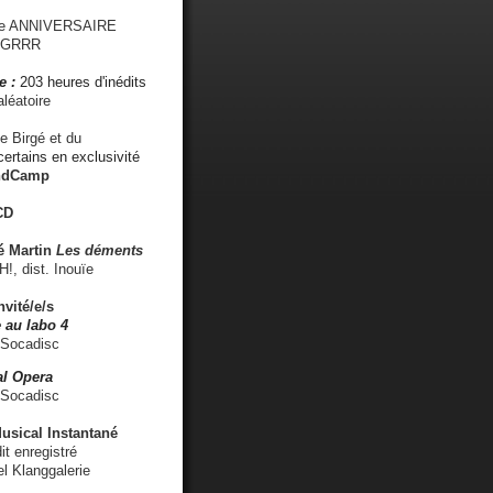
me ANNIVERSAIRE
s GRRR
e :
203 heures d'inédits
léatoire
e Birgé et du
ertains en exclusivité
ndCamp
CD
é
Martin
Les déments
 dist. Inouïe
nvité/e/s
 au labo 4
 Socadisc
l Opera
 Socadisc
sical Instantané
dit enregistré
el Klanggalerie