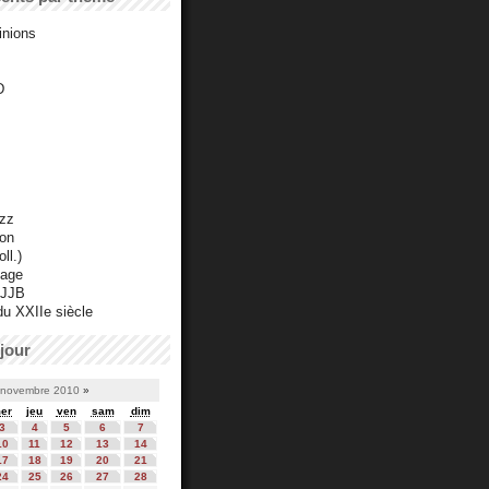
inions
D
azz
ton
ll.)
mage
 JJB
du XXIIe siècle
jour
novembre 2010
»
er
jeu
ven
sam
dim
3
4
5
6
7
10
11
12
13
14
17
18
19
20
21
24
25
26
27
28