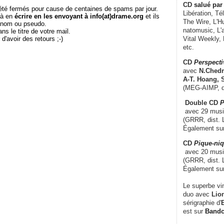
CD
salué par 
té fermés pour cause de centaines de spams par jour.
Libération, Té
 à en
écrire en les envoyant à info(at)drame.org
et ils
The Wire, L'H
e nom ou pseudo.
natomusic, L'a
le titre de votre mail.
r d'avoir des retours ;-)
Vital Weekly,
etc.
CD
Perspecti
avec
N.Chedm
A-T. Hoang, 
(MEG-AIMP, d
Double CD
P
avec 29 music
(GRRR, dist. L
Également su
CD
Pique-niq
avec 20 musi
(GRRR, dist. 
Également su
Le superbe vi
duo avec
Lion
sérigraphie d'
E
est sur
Band