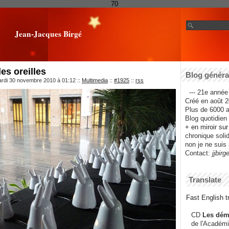
70
Jean-Jacques Birgé
les oreilles
Blog général
ardi 30 novembre 2010 à 01:12
::
Multimedia
::
#1925
::
rss
--- 21e année 
Créé en août 2
Plus de 6000 ar
Blog quotidien f
+ en miroir su
chronique solida
non je ne suis 
Contact:
jjbirg
Translate
Fast English tr
CD
Les dém
de l'Académi