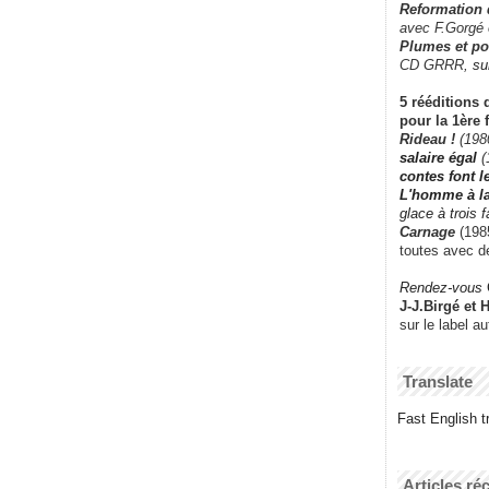
Reformation
avec F.Gorgé
Plumes et po
CD GRRR,
su
5 rééditions 
pour la 1ère 
Rideau !
(198
salaire égal
(
contes font 
L'homme à l
glace à trois 
Carnage
(1985
toutes avec d
Rendez-vous
J-J.Birgé et 
sur le label a
Translate
Fast English tr
Articles ré