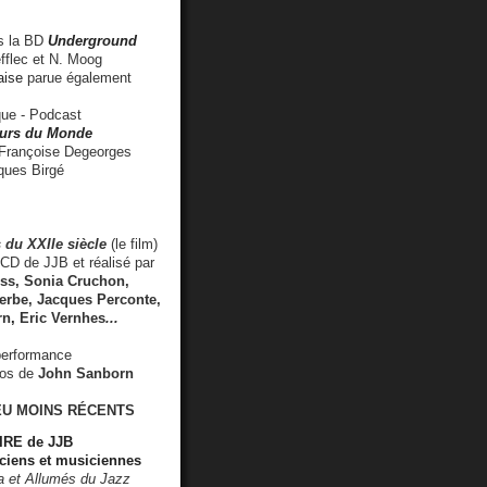
 la BD
Underground
fflec et N. Moog
aise
parue également
e - Podcast
rs du Monde
rançoise Degeorges
ues Birgé
 du XXIIe siècle
(le film)
CD de JJB et réalisé par
s, Sonia Cruchon,
rbe, Jacques Perconte,
rn
,
Eric Vernhes
...
performance
éos de
John Sanborn
EU MOINS RÉCENTS
RE de JJB
ciens et musiciennes
ra et Allumés du Jazz