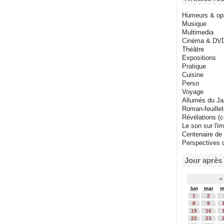
Humeurs & op
Musique
Multimedia
Cinéma & DV
Théâtre
Expositions
Pratique
Cuisine
Perso
Voyage
Allumés du J
Roman-feuille
Révélations (co
Le son sur l'i
Centenaire de
Perspectives 
Jour après 
«
lun
mar
m
1
2
8
9
15
16
22
23