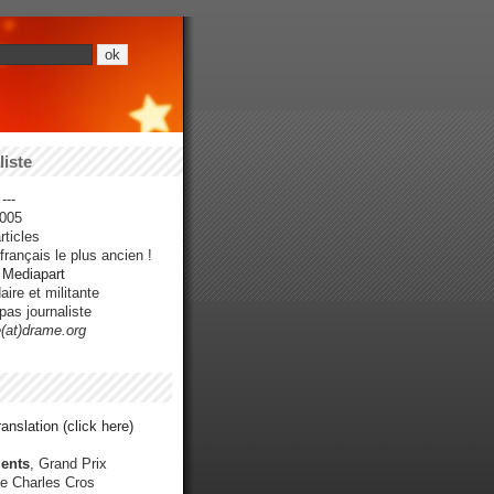
iste
---
005
ticles
rançais le plus ancien !
r Mediapart
ire et militante
pas journaliste
e(at)drame.org
anslation (click here)
ents
, Grand Prix
e Charles Cros