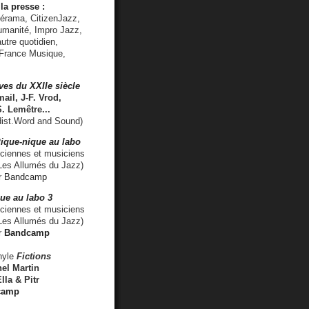
la presse :
lérama, CitizenJazz,
umanité, Impro Jazz,
utre quotidien,
 France Musique,
ves du XXIIe siècle
ail, J-F. Vrod,
S. Lemêtre
...
ist.Word and Sound)
ique-nique au labo
iennes et musiciens
es Allumés du Jazz)
r
Bandcamp
ue au labo 3
ciennes et musiciens
Les Allumés du Jazz)
r
Bandcamp
nyle
Fictions
el Martin
lla & Pitr
camp