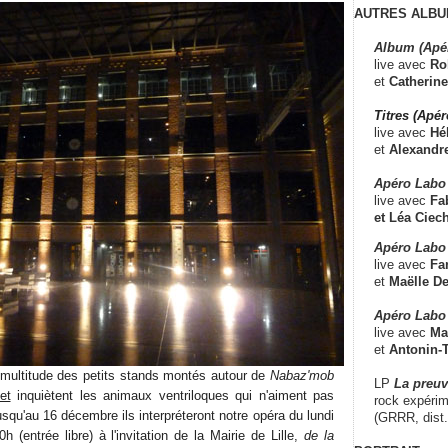
AUTRES ALBU
Album (Apé
live avec
Ro
et
Catherine
Titres (Apé
live avec
Hé
et
Alexandr
Apéro Labo
live avec
Fab
et
Léa Ciech
Apéro Labo 
live avec
Fa
et
Maëlle D
Apéro Labo
live avec
Ma
et
Antonin-T
multitude des petits stands montés autour de
Nabaz'mob
LP
La preu
et
inquiètent les animaux ventriloques qui n'aiment pas
rock expérim
usqu'au 16 décembre ils interpréteront notre opéra du lundi
(GRRR, dist
 (entrée libre) à l'invitation de la Mairie de Lille,
de la