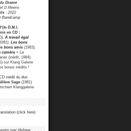
 du Drame
 et D.Meens
ils
- 2022
r Bandcamp
d'Un D.M.I.
fois en CD :
0)
,
À travail égal
1981),
Les bons
les bons amis
(1983),
a caméra
+ La
faces
(inédit, 1984),
) sur Klang Galerie
es bonus inédits !
CD inédit du duo
Hélène Sage
(1981)
utrichien Klanggalerie
anslation (click here)
cents par thème