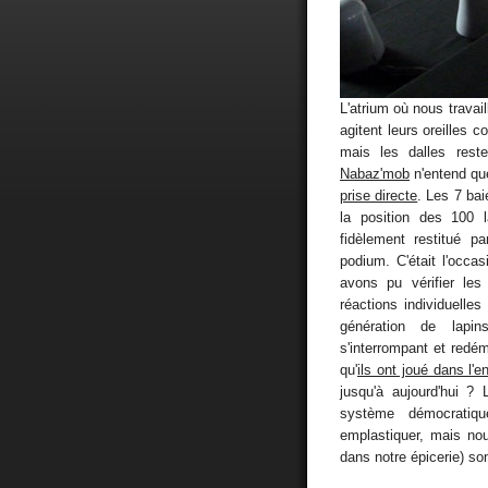
L'atrium où nous travail
agitent leurs oreilles
mais les dalles rest
Nabaz'mob
n'entend qu
prise directe
. Les 7 bai
la position des 100 
fidèlement restitué p
podium. C'était l'occa
avons pu vérifier les
réactions individuelles
génération de lapin
s'interrompant et redém
qu'
ils ont joué dans l'
jusqu'à aujourd'hui ?
système démocratique
emplastiquer, mais no
dans notre épicerie) son