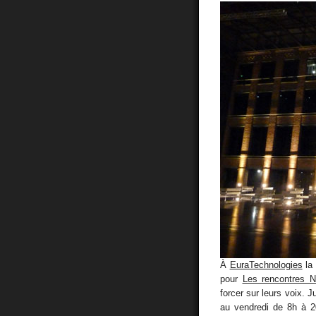
À
EuraTechnologies
la 
pour
Les rencontres N
forcer sur leurs voix. J
au vendredi de 8h à 20h