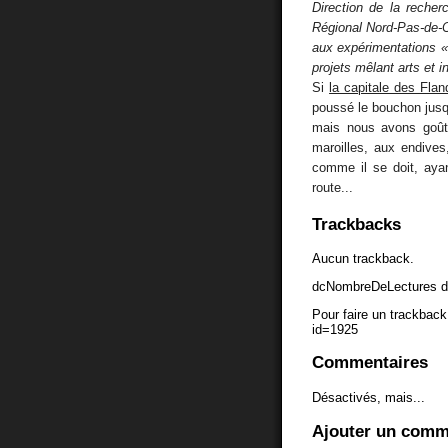
Direction de la reche
Régional Nord-Pas-de-Cal
aux expérimentations « 
projets mêlant arts et i
Si
la capitale des Flan
poussé le bouchon jusqu
mais nous avons goû
maroilles, aux endives
comme il se doit, aya
route...
Trackbacks
Aucun trackback.
dcNombreDeLectures d
Pour faire un trackback 
id=1925
Commentaires
Désactivés, mais...
Ajouter un comm