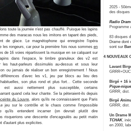
2025 - 50è
des disque
Radio Dram
Programme a
lons toute la journée n'est pas chauffé. Puisque les lapins
 comme des maracas nous les imitons en tapant des pieds,
83 disques d
ent de glace. Le magnétophone qui enregistre l'opéra
Drame dont c
e les rongeurs, car pour la première fois nous sommes
en
sont sur
Ba
es de 16 voies répartissent la musique en se calquant sur
4 NOUVEAUX
lapins dans l'espace, le timbre granuleux des v2 est
ar les haut-parleurs dissimulés au-dessus et sous leur
Lavant Birg
sion ou jamais de réaliser un bon enregistrement ! Nous
GRRR+OUCH!,
 différences d'avec les v1, jeu par blocs au lieu des
Birgé + 16 i
 habituelles, son plus rond et plus fort... Cette seconde
Pique-nique
s est aussi nettement plus susceptible, certains
GRRR, dist.
arrant quand cela leur chante. Se la péteraient-ils depuis
enceinte du Louvre
, alors qu'ils ne connaissaient que Paris
Birgé
Anima
GRRR, dist.
 Le jeu sur le contrôle et le chaos comme l'impossible
 qu'ils entendent incarner (on devrait plutôt dire
Un Drame Mu
us risquerions une descente d'encagoulés au petit matin
TCHAK
, iné
t d'autant plus explicites.
en 2000, lab