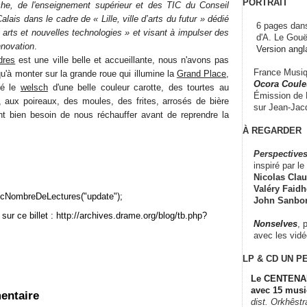
PORTRAIT
rche, de l'enseignement supérieur et des TIC du Conseil
ais dans le cadre de « Lille, ville d’arts du futur » dédié
6 pages dans
arts et nouvelles technologies » et visant à impulser des
d'A. Le Gouë
nnovation
.
Version angl
dres
est une ville belle et accueillante, nous n'avons pas
France Musiqu
'à monter sur la grande roue qui illumine la
Grand Place
,
Ocora Couleu
té le
welsch
d'une belle couleur carotte, des tourtes au
Émission de F
, aux poireaux, des moules, des frites, arrosés de bière
sur Jean-Jacq
nt bien besoin de nous réchauffer avant de reprendre la
À REGARDER
Perspectives
inspiré par le 
Nicolas Claus
Valéry Faidhe
cNombreDeLectures("update");
John Sanbo
sur ce billet : http://archives.drame.org/blog/tb.php?
Nonselves
, 
avec les vid
LP & CD
UN P
Le CENTENAI
avec 15 musi
entaire
dist. Orkhêst