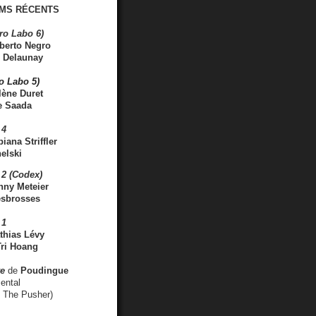
MS RÉCENTS
ro Labo 6)
berto Negro
 Delaunay
ro Labo 5)
lène Duret
e Saada
 4
iana Striffler
elski
2 (Codex)
nny Meteier
esbrosses
 1
thias Lévy
ri Hoang
ve
de
Poudingue
ental
. The Pusher)