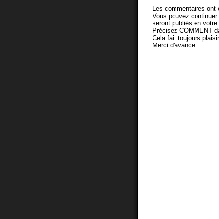
Les commentaires ont é
Vous pouvez continuer
seront publiés en votr
Précisez COMMENT dans 
Cela fait toujours plaisi
Merci d'avance.