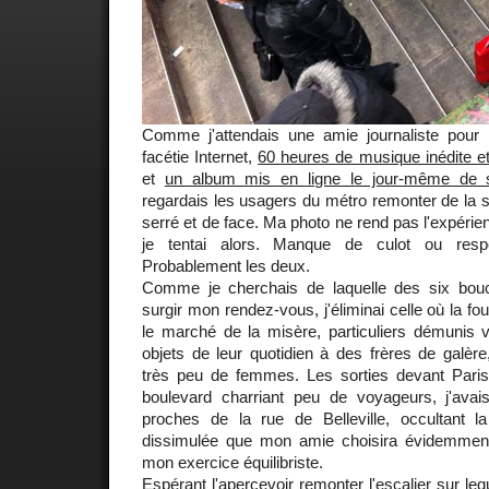
Comme j'attendais une amie journaliste pour 
facétie Internet,
60 heures de musique inédite et
et
un album mis en ligne le jour-même de s
regardais les usagers du métro remonter de la st
serré et de face. Ma photo ne rend pas l'expéri
je tentai alors. Manque de culot ou res
Probablement les deux.
Comme je cherchais de laquelle des six bou
surgir mon rendez-vous, j'éliminai celle où la f
le marché de la misère, particuliers démunis 
objets de leur quotidien à des frères de galè
très peu de femmes. Les sorties devant Paris
boulevard charriant peu de voyageurs, j'avai
proches de la rue de Belleville, occultant 
dissimulée que mon amie choisira évidemmen
mon exercice équilibriste.
Espérant l'apercevoir remonter l'escalier sur lequ