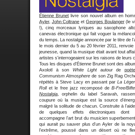
Étienne Brunet
livre son nouvel album en ho
Ayler
,
John Coltrane
et
Georges Boulanger
(le v
!), cinq morceaux lyriques au saxophone al
canevas électronique qui fait voguer la mélancol
du temps. La nostalgie annoncée par le titre de l'
le mois dernier du 5 au 20 février 2011, renvoie
jeunesse, quand la musique était avant tout affa
artistes s'interrogeaient sur les raisons de leurs 
Tous les disques d'Étienne Brunet sont des alb
Axolotl à son
White Light
autour de
poèt
Communism Atmosphere
de son Zig Rag Orch
répétés à Steve Lacy en passant par
La Lége
Roll
et le free jazz recomposé de
B-Free/Bift
Nostalgia
, orphelin du label Saravah, rasse
coupure où la musique est la source d'énerg
malgré la solitude de chacun. Construite à l'aide
de quelques effets électroniques dont l
accompagne l'art brut du musicien superbement na
qui aurait pu sauver plus d'un Ayler de la noy
l'extrême, poussé dans un désert où ne fle