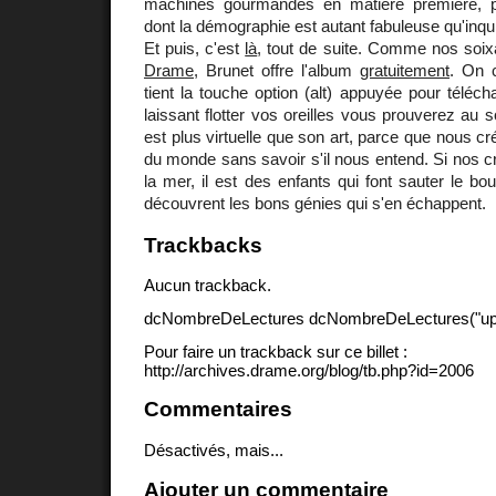
machines gourmandes en matière première, pr
dont la démographie est autant fabuleuse qu'inqu
Et puis, c'est
là
, tout de suite. Comme nos soix
Drame
, Brunet offre l'album
gratuitement
. On c
tient la touche option (alt) appuyée pour téléc
laissant flotter vos oreilles vous prouverez au s
est plus virtuelle que son art, parce que nous c
du monde sans savoir s'il nous entend. Si nos cr
la mer, il est des enfants qui font sauter le bo
découvrent les bons génies qui s'en échappent.
Trackbacks
Aucun trackback.
dcNombreDeLectures dcNombreDeLectures("upd
Pour faire un trackback sur ce billet :
http://archives.drame.org/blog/tb.php?id=2006
Commentaires
Désactivés, mais...
Ajouter un commentaire