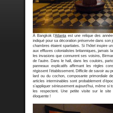
À Bangkok l'
Atlanta
est une relique des années
indiqué pour sa décoration préservée dans son j
chambres étaient spartiates. Si l'hôtel inspire 
aux effluves colonialistes britanniques, jamais l
les invasions que connurent ses voisins, Birman
de l'autre. Dans le hall, dans les couloirs, par
panneaux explicatifs affirmant les règles cons
régissent l'établissement. Difficile de savoir au 
lard ou du cochon, composante primordiale de
articles interminables sont probablement d'épo
s'appliquer sérieusement aujourd'hui, même si tou
les respectent. Une petite visite sur le site 
éloquente !