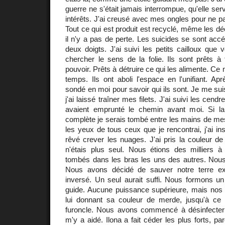
guerre ne s'était jamais interrompue, qu'elle se
intérêts. J'ai creusé avec mes ongles pour ne pas 
Tout ce qui est produit est recyclé, même les dé
il n'y a pas de perte. Les suicides se sont accé
deux doigts. J'ai suivi les petits cailloux qu
chercher le sens de la folie. Ils sont prêts à
pouvoir. Prêts à détruire ce qui les alimente. Ce 
temps. Ils ont aboli l'espace en l'unifiant. Aprè
sondé en moi pour savoir qui ils sont. Je me sui
j'ai laissé traîner mes filets. J'ai suivi les cend
avaient emprunté le chemin avant moi. Si la
complète je serais tombé entre les mains de mes
les yeux de tous ceux que je rencontrai, j'ai in
rêvé crever les nuages. J'ai pris la couleur de 
n'étais plus seul. Nous étions des milliers
tombés dans les bras les uns des autres. Nous
Nous avons décidé de sauver notre terre ex
inversé. Un seul aurait suffi. Nous formons un
guide. Aucune puissance supérieure, mais nos 
lui donnant sa couleur de merde, jusqu'à ce
furoncle. Nous avons commencé à désinfecter
m'y a aidé. Ilona a fait céder les plus forts, p