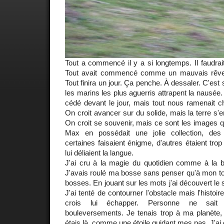
Tout a commencé il y a si longtemps. Il faudrait
Tout avait commencé comme un mauvais rêve. 
Tout finira un jour. Ça penche. À dessaler. C'est 
les marins les plus aguerris attrapent la nausée. 
cédé devant le jour, mais tout nous ramenait c
On croit avancer sur du solide, mais la terre s'
On croit se souvenir, mais ce sont les images qu
Max en possédait une jolie collection, des
certaines faisaient énigme, d'autres étaient tro
lui déliaient la langue.
J'ai cru à la magie du quotidien comme à la ba
J'avais roulé ma bosse sans penser qu'à mon tour
bosses. En jouant sur les mots j'ai découvert le
J'ai tenté de contourner l'obstacle mais l'histoir
crois lui échapper. Personne ne sait 
bouleversements. Je tenais trop à ma planète, 
étais là, comme une étoile guidant mes pas. J'ai 