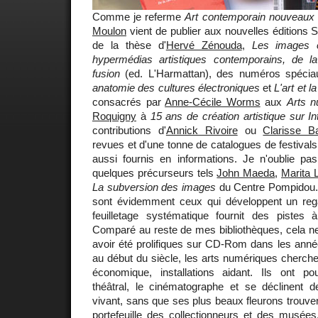
Comme je referme
Art contemporain nouveaux
Moulon
vient de publier aux nouvelles éditions Sc
de la thèse d'
Hervé Zénouda
,
Les images 
hypermédias artistiques contemporains, de l
fusion
(ed. L'Harmattan), des numéros spécia
anatomie des cultures électroniques
et
L'art et la
consacrés par
Anne-Cécile Worms
aux
Arts 
Roquigny
à
15 ans de création artistique sur In
contributions d'
Annick Rivoire
ou
Clarisse Ba
revues et d'une tonne de catalogues de festivals, 
aussi fournis en informations. Je n'oublie p
quelques précurseurs tels
John Maeda
,
Marita L
La subversion des images
du Centre Pompidou.
sont évidemment ceux qui développent un reg
feuilletage systématique fournit des pistes 
Comparé au reste de mes bibliothèques, cela ne
avoir été prolifiques sur CD-Rom dans les année
au début du siècle, les arts numériques cherche
économique, installations aidant. Ils ont po
théâtral, le cinématographe et se déclinent d
vivant, sans que ses plus beaux fleurons trouve
portefeuille des collectionneurs et des musées