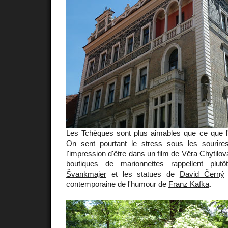
Les Tchèques sont plus aimables que ce que l'
On sent pourtant le stress sous les sourire
l'impression d'être dans un film de
Věra Chytilov
boutiques de marionnettes rappellent plut
Švankmajer
et les statues de
David Černý
c
contemporaine de l'humour de
Franz Kafka
.