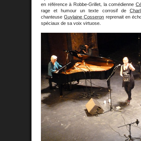
en référence à Robbe-Grillet, la comédienne
Cé
rage et humour un texte corrosif de
Char
chanteuse
Guylaine Cosseron
reprenait en écho
spéciaux de sa voix virtuose.