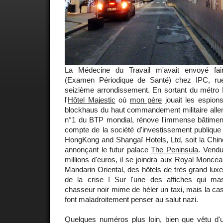
La Médecine du Travail m'avait envoyé f
(Examen Périodique de Santé) chez IPC, ru
seizième arrondissement. En sortant du métro 
l'
Hôtel Majestic
où
mon père
jouait les espion
blockhaus du haut commandement militaire allem
n°1 du BTP mondial, rénove l'immense bâtimen
compte de la société d'investissement publique
HongKong and Shangaï Hotels, Ltd, soit la Chine
annonçant le futur palace
The Peninsula
. Vendu
millions d'euros, il se joindra aux Royal Moncea
Mandarin Oriental, des hôtels de très grand lux
de la crise ! Sur l'une des affiches qui ma
chasseur noir mime de héler un taxi, mais la cas
font maladroitement penser au salut nazi.
Quelques numéros plus loin, bien que vêtu d