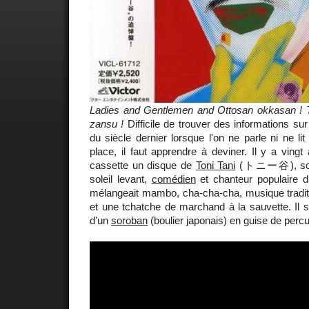
Ladies and Gentlemen and Ottosan okkasan ! Th
zansu !
Difficile de trouver des informations su
du siècle dernier lorsque l'on ne parle ni ne l
place, il faut apprendre à deviner. Il y a vingt
cassette un disque de
Toni Tani
(トニー谷), sort
soleil levant,
comédien
et chanteur populaire 
mélangeait mambo, cha-cha-cha, musique traditi
et une tchatche de marchand à la sauvette. Il 
d'un
soroban
(boulier japonais) en guise de perc