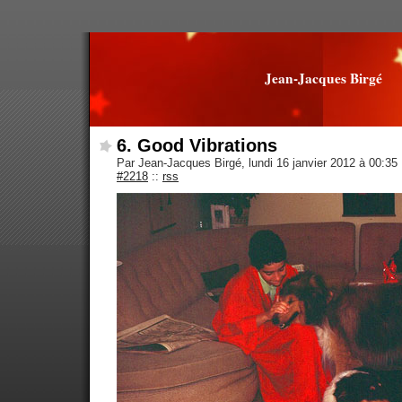
Jean-Jacques Birgé
6. Good Vibrations
Par Jean-Jacques Birgé, lundi 16 janvier 2012 à 00:35
#2218
::
rss