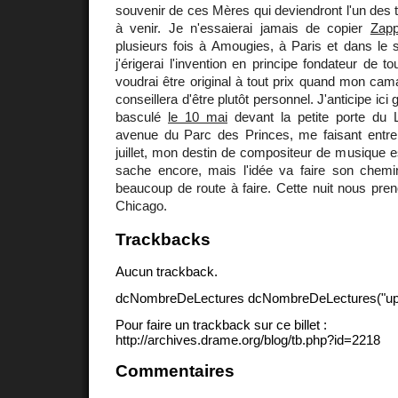
souvenir de ces Mères qui deviendront l'un des t
à venir. Je n'essaierai jamais de copier
Zapp
plusieurs fois à Amougies, à Paris et dans le 
j'érigerai l'invention en principe fondateur de 
voudrai être original à tout prix quand mon ca
conseillera d'être plutôt personnel. J'anticipe ic
basculé
le 10 mai
devant la petite porte du 
avenue du Parc des Princes, me faisant entrer 
juillet, mon destin de compositeur de musique es
sache encore, mais l'idée va faire son chem
beaucoup de route à faire. Cette nuit nous pre
Chicago.
Trackbacks
Aucun trackback.
dcNombreDeLectures dcNombreDeLectures("upd
Pour faire un trackback sur ce billet :
http://archives.drame.org/blog/tb.php?id=2218
Commentaires