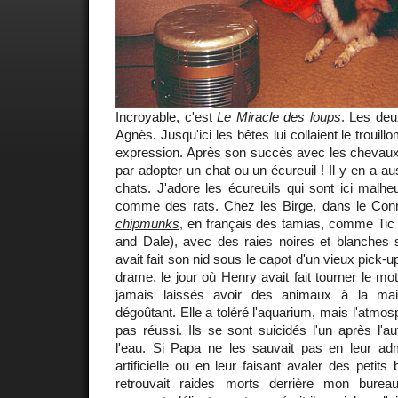
Incroyable, c'est
Le Miracle des loups
. Les deu
Agnès. Jusqu'ici les bêtes lui collaient le trouil
expression. Après son succès avec les chevaux et
par adopter un chat ou un écureuil ! Il y en a au
chats. J'adore les écureuils qui sont ici malh
comme des rats. Chez les Birge, dans le Connec
chipmunks
, en français des tamias, comme Tic 
and Dale), avec des raies noires et blanches s
avait fait son nid sous le capot d'un vieux pick-u
drame, le jour où Henry avait fait tourner le 
jamais laissés avoir des animaux à la mai
dégoûtant. Elle a toléré l'aquarium, mais l'atmosp
pas réussi. Ils se sont suicidés l'un après l'a
l'eau. Si Papa ne les sauvait pas en leur admi
artificielle ou en leur faisant avaler des petits 
retrouvait raides morts derrière mon bure