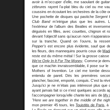
avoir à m'occuper d'elle, me saoulant de guitar
zébrures rayent l'a-plat bleu du ciel ou me vau
coussins en écoutant les orchestres de la côte o
Une pochette de disques qui pastiche
Sergent 
Club Band
m'intrigue plus que les autres. L
l'extérieur de l'album des Beatles et inversem
déguisés en filles, avec couettes, chignon et r
devant l'objectif sans qu'aucun nom n'apparaisse
sur la tranche. Quand on l'ouvre, la res
Pepper's
est encore plus évidente, sauf que 
les fleurs, des mannequins pourris ceux de
Mad
reste est du même métal ! Sur la grosse caisse on 
We're Only In It For The Money
. Comme je deman
que ce machin invraissemblable, il pose sur le 
Mothers of Invention. Le ciel me tombe dessu
entendu de pareil. Dès les premières seco
plancher, fasciné, emporté, conquis. C'est la révé
Jusqu'ici je ne m'étais pas intéressé plus que 
ayant jamais fait si ce n'est quelques accords 
l'accompagner lorsqu'elle chante les airs de
My 
"Here we are together in the middle of the nigh
mon premier 45 tours, les
Touistitis de Paris
, à
La Baule en dansant sur un pied avec elle qua