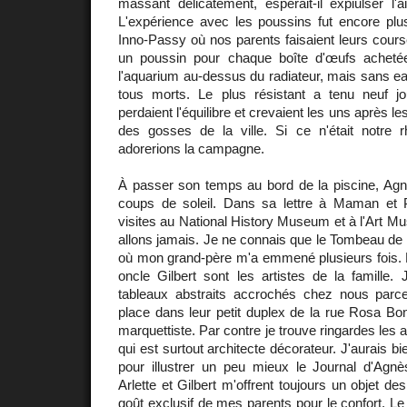
massant délicatement, espérait-il expiulser l'a
L'expérience avec les poussins fut encore plu
Inno-Passy où nos parents faisaient leurs cour
un poussin pour chaque boîte d'œufs achet
l'aquarium au-dessus du radiateur, mais sans eau
tous morts. Le plus résistant a tenu neuf jour
perdaient l'équilibre et crevaient les uns après
des gosses de la ville. Si ce n'était notre
adorerions la campagne.
À passer son temps au bord de la piscine, Agn
coups de soleil. Dans sa lettre à Maman et 
visites au National History Museum et à l'Art M
allons jamais. Je ne connais que le Tombeau de
où mon grand-père m'a emmené plusieurs fois.
oncle Gilbert sont les artistes de la famille.
tableaux abstraits accrochés chez nous parce 
place dans leur petit duplex de la rue Rosa Bo
marquettiste. Par contre je trouve ringardes les
qui est surtout architecte décorateur. J'aurais b
pour illustrer un peu mieux le Journal d'Agn
Arlette et Gilbert m'offrent toujours un objet de
goût exclusif de mes parents pour le confort. Le