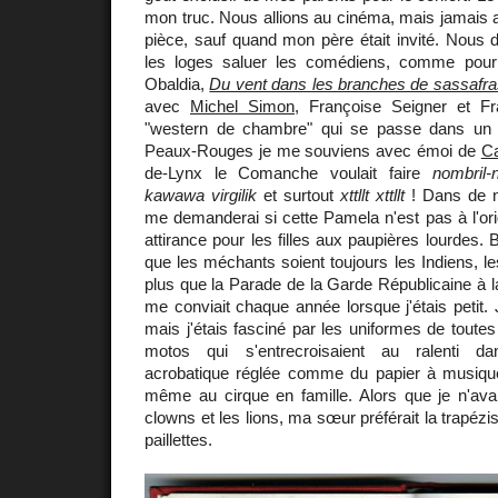
mon truc. Nous allions au cinéma, mais jamais a
pièce, sauf quand mon père était invité. Nous 
les loges saluer les comédiens, comme pou
Obaldia,
Du vent dans les branches de sassafra
avec
Michel Simon
, Françoise Seigner et F
"western de chambre" qui se passe dans un 
Peaux-Rouges je me souviens avec émoi de
Ca
de-Lynx le Comanche voulait faire
nombril-
kawawa virgilik
et surtout
xttllt xttllt
! Dans de n
me demanderai si cette Pamela n'est pas à l'orig
attirance pour les filles aux paupières lourdes.
que les méchants soient toujours les Indiens, l
plus que la Parade de la Garde Républicaine à 
me conviait chaque année lorsque j'étais petit. J
mais j'étais fasciné par les uniformes de toutes
motos qui s'entrecroisaient au ralenti d
acrobatique réglée comme du papier à musique
même au cirque en famille. Alors que je n'ava
clowns et les lions, ma sœur préférait la trapéz
paillettes.