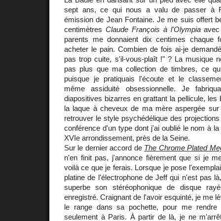
sept ans, ce qui nous a valu de passer à 
émission de Jean Fontaine. Je me suis offert b
centimètres
Claude François à l'Olympia
avec
parents me donnaient dix centimes chaque f
acheter le pain. Combien de fois ai-je demand
pas trop cuite, s'il-vous-plaît !" ? La musique
pas plus que ma collection de timbres, ce qui
puisque je pratiquais l'écoute et le classemen
même assiduité obsessionnelle. Je fabriqu
diapositives bizarres en grattant la pellicule, les 
la laque à cheveux de ma mère aspergée sur l
retrouver le style psychédélique des projections
conférence d'un type dont j'ai oublié le nom à 
XVIe arrondissement, près de la Seine.
Sur le dernier accord de
The Chrome Plated Meg
n'en finit pas, j'annonce fièrement que si je 
voilà ce que je ferais. Lorsque je pose l'exemplai
platine de l'électrophone de Jeff qui n'est pas là
superbe son stéréophonique de disque ra
enregistré. Craignant de l'avoir esquinté, je me l
le range dans sa pochette, pour me rendre
seulement à Paris. À partir de là, je ne m'arrêt