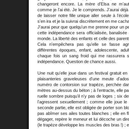
changeront encore. La mère d'Elsa ne m'auto
comme je l'ai été. Je le comprends. J'aurai déjà
de laisser notre fille unique aller seule à l'écol
s'en ira et je la suivrai discrètement en me cacha
J'aurai peur que quelqu'un me prenne pour un per
cette indépendance sera officialisée, banalisée 
monde. La liberté des enfants et celle des parent
Cela n'empêchera pas qu'elle se fasse ag
différentes époques, enfant, adolescente, adul
chaque fois un sang froid qui me rassurera su
indépendance. Question de chance aussi.
Une nuit qu'elle joue dans un festival gratuit en 
plaisanteries graveleuses d'une meute d'ados 
numéro de contorsion sur trapèze, perchée da
mètres au-dessus du béton ; à l'entracte, elle p
ruelle sombre puisqu'il n'y pas de loges ; six d
l'agressent sexuellement ; comme elle joue le 
seconde partie, elle est obligée de porter son b
pas abîmer ses ailes toutes blanches ; elle en 
dégager, repère le meneur et lui décoche un direc
(le trapèze développe les muscles des bras !) ; el