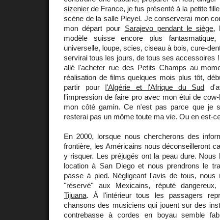
sizenier
de France, je fus présenté à la petite fill
scène de la salle Pleyel. Je conserverai mon co
mon départ pour
Sarajevo pendant le siège
,
modèle suisse encore plus fantasmatique,
universelle, loupe, scies, ciseau à bois, cure-den
servirai tous les jours, de tous ses accessoires 
allé l'acheter rue des Petits Champs au mom
réalisation de films quelques mois plus tôt, déb
partir pour
l'Algérie et l'Afrique du Sud
d'av
l'impression de faire pro avec mon étui de cow-b
mon côté gamin. Ce n'est pas parce que je s
resterai pas un môme toute ma vie. Ou en est-ce
En 2000, lorsque nous chercherons des infor
frontière, les Américains nous déconseilleront 
y risquer. Les préjugés ont la peau dure. Nous l
location à San Diego et nous prendrons le tr
passe à pied. Négligeant l'avis de tous, nous
"réservé" aux Mexicains, réputé dangereux
Tijuana
. À l'intérieur tous les passagers re
chansons des musiciens qui jouent sur des inst
contrebasse à cordes en boyau semble fab