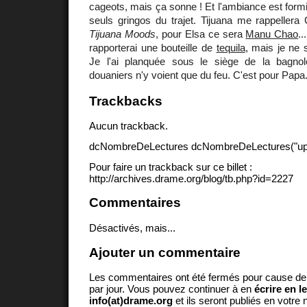
cageots, mais ça sonne ! Et l'ambiance est form
seuls gringos du trajet. Tijuana me rappellera
Tijuana Moods
, pour Elsa ce sera
Manu Chao
.
rapporterai une bouteille de
tequila
, mais je ne 
Je l'ai planquée sous le siège de la bagno
douaniers n'y voient que du feu. C'est pour Papa
Trackbacks
Aucun trackback.
dcNombreDeLectures dcNombreDeLectures("upd
Pour faire un trackback sur ce billet :
http://archives.drame.org/blog/tb.php?id=2227
Commentaires
Désactivés, mais...
Ajouter un commentaire
Les commentaires ont été fermés pour cause d
par jour. Vous pouvez continuer à en
écrire en l
info(at)drame.org
et ils seront publiés en votr