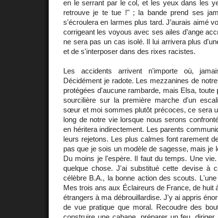
en le serrant par le col, et les yeux dans les ye
retrouve je te tue !" ; la bande prend ses j
s'écroulera en larmes plus tard. J’aurais aimé voi
corrigeant les voyous avec ses ailes d’ange acc
ne sera pas un cas isolé. Il lui arrivera plus d'une
et de s'interposer dans des rixes racistes.
Les accidents arrivent n'importe où, jama
Décidément je radote. Les mezzanines de notre
protégées d'aucune rambarde, mais Elsa, toute pe
sourcilière sur la première marche d'un esca
sœur et moi sommes plutôt précoces, ce sera un
long de notre vie lorsque nous serons confrontés
en héritera indirectement. Les parents communi
leurs rejetons. Les plus calmes font rarement d
pas que je sois un modèle de sagesse, mais je le
Du moins je l'espère. Il faut du temps. Une vie
quelque chose. J'ai substitué cette devise à c
célèbre B.A., la bonne action des scouts. L'une
Mes trois ans aux Éclaireurs de France, de huit 
étrangers à ma débrouillardise. J'y ai appris éno
de vue pratique que moral. Recoudre des bou
construire une cabane, préparer un feu, diriger