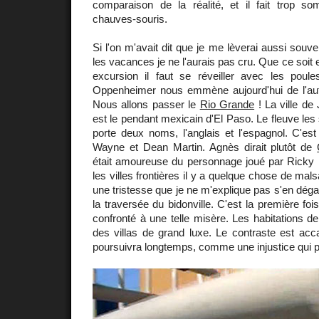
comparaison de la réalité, et il fait trop s
chauves-souris.
Si l'on m'avait dit que je me lèverai aussi souv
les vacances je ne l'aurais pas cru. Que ce soit 
excursion il faut se réveiller avec les poule
Oppenheimer nous emmène aujourd'hui de l'autre
Nous allons passer le
Rio Grande
! La ville de
est le pendant mexicain d'El Paso. Le fleuve les
porte deux noms, l'anglais et l'espagnol. C'es
Wayne et Dean Martin. Agnès dirait plutôt de
était amoureuse du personnage joué par Rick
les villes frontières il y a quelque chose de mal
une tristesse que je ne m'explique pas s'en déga
la traversée du bidonville. C'est la première fo
confronté à une telle misère. Les habitations d
des villas de grand luxe. Le contraste est acc
poursuivra longtemps, comme une injustice qui p