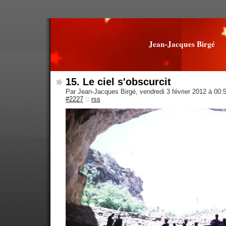
Jean-Jacques Birgé
15. Le ciel s'obscurcit
Par Jean-Jacques Birgé, vendredi 3 février 2012 à 00:
#2227
::
rss