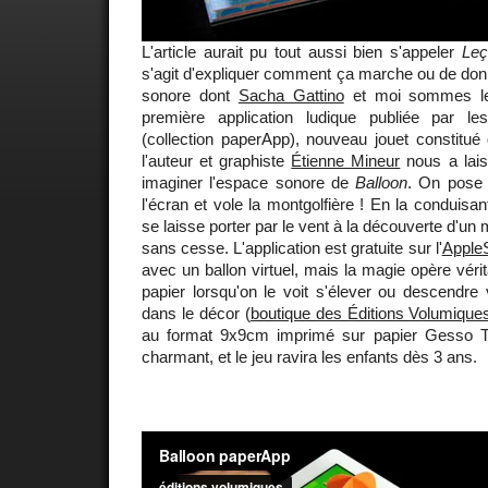
L'article aurait pu tout aussi bien s'appeler
Leç
s'agit d'expliquer comment ça marche ou de donn
sonore dont
Sacha Gattino
et moi sommes les
première application ludique publiée par l
(collection paperApp), nouveau jouet constitué d
l'auteur et graphiste
Étienne Mineur
nous a lais
imaginer l'espace sonore de
Balloon
. On pose 
l'écran et vole la montgolfière ! En la conduisan
se laisse porter par le vent à la découverte d'un
sans cesse. L'application est gratuite sur l'
Apple
avec un ballon virtuel, mais la magie opère véri
papier lorsqu'on le voit s'élever ou descendre
dans le décor (
boutique des Éditions Volumique
au format 9x9cm imprimé sur papier Gesso Ti
charmant, et le jeu ravira les enfants dès 3 ans.