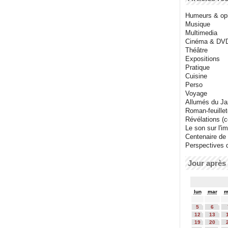
Humeurs & op
Musique
Multimedia
Cinéma & DV
Théâtre
Expositions
Pratique
Cuisine
Perso
Voyage
Allumés du J
Roman-feuille
Révélations (co
Le son sur l'i
Centenaire de
Perspectives 
Jour après 
lun
mar
m
5
6
12
13
19
20