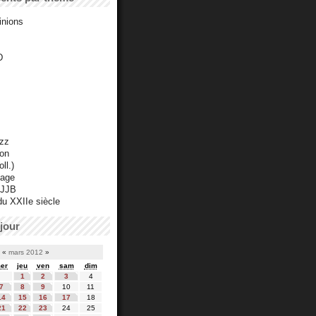
inions
D
azz
ton
ll.)
mage
 JJB
du XXIIe siècle
jour
«
mars 2012
»
er
jeu
ven
sam
dim
1
2
3
4
7
8
9
10
11
14
15
16
17
18
21
22
23
24
25