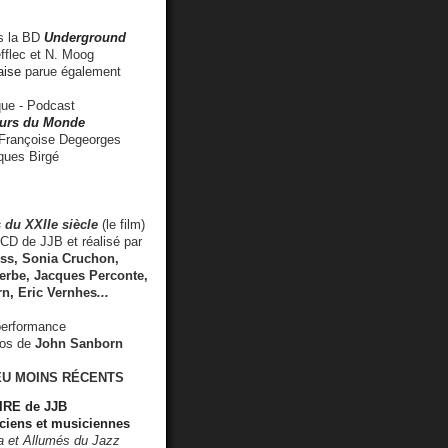
 la BD
Underground
fflec et N. Moog
aise
parue également
e - Podcast
rs du Monde
rançoise Degeorges
ues Birgé
 du XXIIe siècle
(le film)
CD de JJB et réalisé par
s, Sonia Cruchon,
rbe, Jacques Perconte,
rn
,
Eric Vernhes
...
performance
éos de
John Sanborn
EU MOINS RÉCENTS
RE de JJB
ciens et musiciennes
ra et Allumés du Jazz