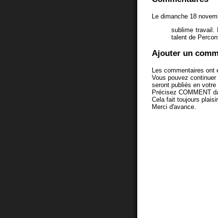
Le dimanche 18 novemb
sublime travail.
talent de Percon
Ajouter un comm
Les commentaires ont é
Vous pouvez continuer
seront publiés en votr
Précisez COMMENT dans 
Cela fait toujours plaisi
Merci d'avance.