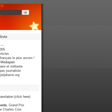
iste
---
005
ticles
rançais le plus ancien !
r Mediapart
ire et militante
pas journaliste
e(at)drame.org
anslation (click here)
ents
, Grand Prix
e Charles Cros