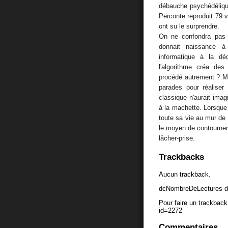
débauche psychédéliq
Perconte reproduit 79 
ont su le surprendre.
On ne confondra pas a
donnait naissance 
informatique à la dé
l'algorithme créa des
procédé autrement ? M
parades pour réaliser
classique n'aurait ima
à la machette. Lorsque 
toute sa vie au mur de 
le moyen de contourner 
lâcher-prise.
Trackbacks
Aucun trackback.
dcNombreDeLectures d
Pour faire un trackback 
id=2272
Commentaires