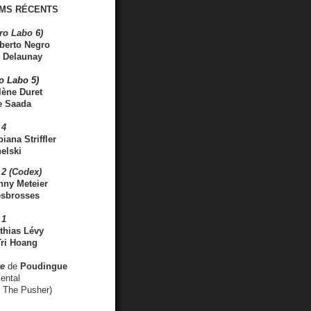
MS RÉCENTS
ro Labo 6)
berto Negro
 Delaunay
ro Labo 5)
lène Duret
e Saada
 4
iana Striffler
elski
2 (Codex)
nny Meteier
esbrosses
 1
thias Lévy
ri Hoang
ve
de
Poudingue
ental
. The Pusher)