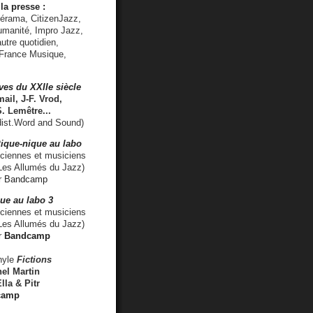
la presse :
lérama, CitizenJazz,
umanité, Impro Jazz,
utre quotidien,
 France Musique,
ves du XXIIe siècle
ail, J-F. Vrod,
S. Lemêtre
...
ist.Word and Sound)
ique-nique au labo
iennes et musiciens
es Allumés du Jazz)
r
Bandcamp
ue au labo 3
ciennes et musiciens
Les Allumés du Jazz)
r
Bandcamp
nyle
Fictions
el Martin
lla & Pitr
camp