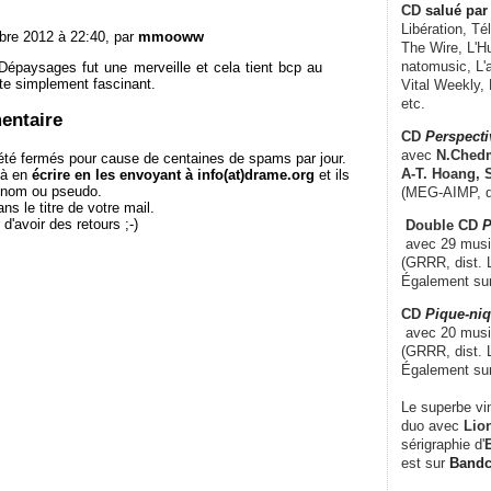
CD
salué par 
Libération, Té
re 2012 à 22:40, par
mmooww
The Wire, L'H
natomusic, L'a
 Dépaysages fut une merveille et cela tient bcp au
te simplement fascinant.
Vital Weekly,
etc.
entaire
CD
Perspecti
avec
N.Chedm
té fermés pour cause de centaines de spams par jour.
A-T. Hoang, 
 à en
écrire en les envoyant à info(at)drame.org
et ils
e nom ou pseudo.
(MEG-AIMP, d
le titre de votre mail.
r d'avoir des retours ;-)
Double CD
P
avec 29 music
(GRRR, dist. L
Également su
CD
Pique-niq
avec 20 musi
(GRRR, dist. 
Également su
Le superbe vi
duo avec
Lion
sérigraphie d'
E
est sur
Band