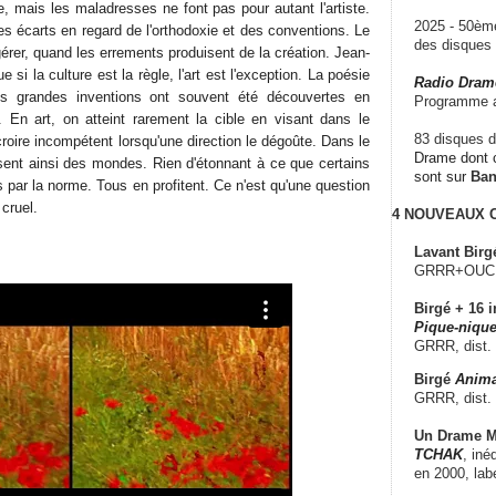
le, mais les maladresses ne font pas pour autant l'artiste.
2025 - 50è
les écarts en regard de l'orthodoxie et des conventions. Le
des disque
gérer, quand les errements produisent de la création. Jean-
 si la culture est la règle, l'art est l'exception. La poésie
Radio Dram
Les grandes inventions ont souvent été découvertes en
Programme a
 En art, on atteint rarement la cible en visant dans le
83 disques d
 croire incompétent lorsqu'une direction le dégoûte. Dans le
Drame dont c
issent ainsi des mondes. Rien d'étonnant à ce que certains
sont sur
Ba
s par la norme. Tous en profitent. Ce n'est qu'une question
 cruel.
4 NOUVEAUX
Lavant Birg
GRRR+OUCH!,
Birgé + 16 i
Pique-nique
GRRR, dist.
Birgé
Anima
GRRR, dist.
Un Drame Mu
TCHAK
, iné
en 2000, lab