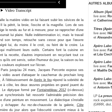
AUTRES ALBU
Album (Apé
live avec
Ro
ille la matière vidéo en lui faisant subir les sévices de la
et
Catherine
 Il la pétrit, la broie, l'excite et la magnifie. Lors de ses
Titres (Apé
rige le rendu au fur et à mesure, pour se rapprocher d'une
live avec
Hé
rrait lui plaire. Nulle indétermination ici, mais le travail
et
Alexandr
rend son temps, retouche sans cesse pour que l'œuvre
gré lui, du moins il le croit, ou feint de le croire. La
Apéro Labo
ui maîtrisent leurs outils. Certains font la cuisine en
live avec
Fab
et
Léa Ciech
t la recette, d'autres improvisent en recyclant tout ce
ts qu'ils ont servis, selon l'humeur du jour, la saison ou les
Apéro Labo 
 couleurs explosent sur l'écran.
live avec
Fa
Paris jusqu'au 24 mars, Jacques Perconte expose ses
et
Maëlle D
s vidéo avant d'attaquer le cauchemar du prochain long
Apéro Labo
x
. À l'éblouissement de
Après le feu
répond la sobriété de
live avec
Ma
te à côte, les deux œuvres projetées en grand jouent du
et
Antonin-T
e. Le diptyque formé par
Fontainebleau 2012
(ci-dessus)
e synchronisés fait ressortir l'admirable précision des
LP
La preu
e d'une peinture en mouvement. La dialectique s'installe
rock expérim
(GRRR, dist
it y échapper. Au rez-de-chaussée de la galerie,
Côte
mière du jour alors que l'obscurité convient mieux à la