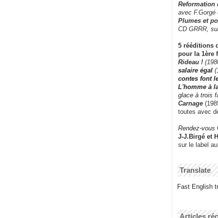
Reformation
avec F.Gorgé
Plumes et po
CD GRRR,
su
5 rééditions 
pour la 1ère 
Rideau !
(198
salaire égal
(
contes font 
L'homme à l
glace à trois 
Carnage
(1985
toutes avec d
Rendez-vous
J-J.Birgé et 
sur le label a
Translate
Fast English tr
Articles ré