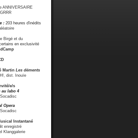
me ANNIVERSAIRE
s GRRR
e :
203 heures d'inédits
léatoire
e Birgé et du
ertains en exclusivité
ndCamp
CD
é
Martin
Les déments
 dist. Inouïe
nvité/e/s
 au labo 4
 Socadisc
l Opera
 Socadisc
sical Instantané
dit enregistré
el Klanggalerie