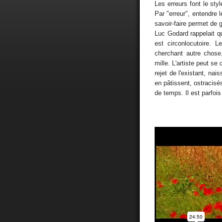
Les erreurs font le sty
Par "erreur", entendre 
savoir-faire permet de 
Luc Godard rappelait que
est circonlocutoire. 
cherchant autre chose.
mille. L'artiste peut se
rejet de l'existant, na
en pâtissent, ostracisé
de temps. Il est parfois