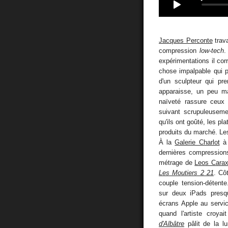
Jacques Perconte
trava
compression
low-tech
.
expérimentations il cor
chose impalpable qui pou
d'un sculpteur qui p
apparaisse, un peu mal
naïveté rassure ceux q
suivant scrupuleusemen
qu'ils ont goûté, les pla
produits du marché. Les
À la
Galerie Charlot
à 
dernières compression
métrage de
Leos Cara
Les Moutiers 2 21
. Cô
couple tension-détent
sur deux iPads presqu
écrans Apple au servic
quand l'artiste croya
d'Albâtre
pâlit de la lu