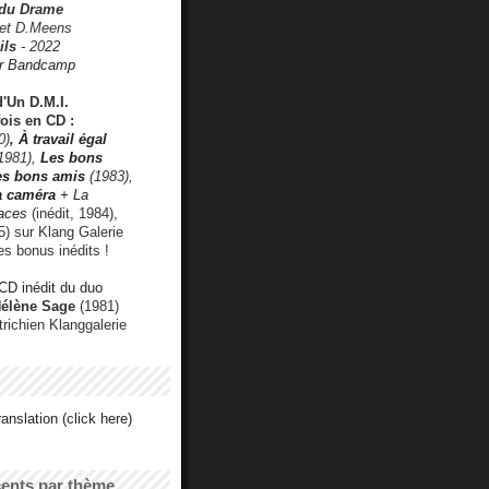
 du Drame
 et D.Meens
ils
- 2022
r Bandcamp
d'Un D.M.I.
fois en CD :
0)
,
À travail égal
1981),
Les bons
les bons amis
(1983),
a caméra
+ La
faces
(inédit, 1984),
) sur Klang Galerie
es bonus inédits !
CD inédit du duo
Hélène Sage
(1981)
utrichien Klanggalerie
anslation (click here)
cents par thème