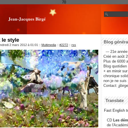
70
Jean-Jacques Birgé
 le style
Blog général
ndredi 2 mars 2012 à 01:01
::
Multimedia
::
#2272
::
rss
--- 21e année 
Créé en août 2
Plus de 6000 ar
Blog quotidien f
+ en miroir su
chronique solida
non je ne suis 
Contact:
jjbirg
Translate
Fast English tr
CD
Les dém
de l'Académi