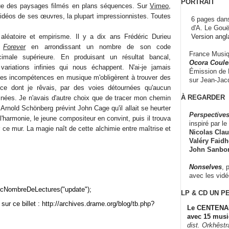
PORTRAIT
ue des paysages filmés en plans séquences. Sur
Vimeo
,
vidéos de ses œuvres, la plupart impressionnistes. Toutes
6 pages dans
d'A. Le Gouë
Version angl
léatoire et empirisme. Il y a dix ans Frédéric Durieu
à
Forever
en arrondissant un nombre de son code
France Musiqu
cimale supérieure. En produisant un résultat bancal,
Ocora Couleu
 variations infinies qui nous échappent. N'ai-je jamais
Émission de F
es incompétences en musique m'obligèrent à trouver des
sur Jean-Jacq
 ce dont je rêvais, par des voies détournées qu'aucun
À REGARDER
ginées. Je n'avais d'autre choix que de tracer mon chemin
Arnold Schönberg prévint John Cage qu'il allait se heurter
Perspectives
l'harmonie, le jeune compositeur en convint, puis il trouva
inspiré par le 
ce mur. La magie naît de cette alchimie entre maîtrise et
Nicolas Claus
Valéry Faidhe
John Sanbo
Nonselves
, 
avec les vid
cNombreDeLectures("update");
LP & CD
UN P
sur ce billet : http://archives.drame.org/blog/tb.php?
Le CENTENAI
avec 15 musi
dist. Orkhêst