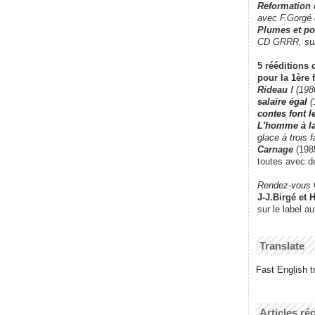
Reformation
avec F.Gorgé
Plumes et po
CD GRRR,
su
5 rééditions 
pour la 1ère 
Rideau !
(198
salaire égal
(
contes font 
L'homme à l
glace à trois 
Carnage
(1985
toutes avec d
Rendez-vous
J-J.Birgé et 
sur le label a
Translate
Fast English tr
Articles ré