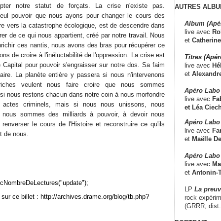
pter notre statut de forçats. La crise n'existe pas.
AUTRES ALBU
seul pouvoir que nous ayons pour changer le cours des
Album (Apé
re vers la catastrophe écologique, est de descendre dans
live avec
Ro
er de ce qui nous appartient, créé par notre travail. Nous
et
Catherine
richir ces nantis, nous avons des bras pour récupérer ce
ons de croire à l'inéluctabilité de l'oppression. La crise est
Titres (Apé
 Capital pour pouvoir s'engraisser sur notre dos. Sa faim
live avec
Hé
et
Alexandr
daire. La planète entière y passera si nous n'intervenons
iches veulent nous faire croire que nous sommes
Apéro Labo
i si nous restons chacun dans notre coin à nous morfondre
live avec
Fab
s actes criminels, mais si nous nous unissons, nous
et
Léa Ciech
 nous sommes des milliards à pouvoir, à devoir nous
Apéro Labo 
enverser le cours de l'Histoire et reconstruire ce qu'ils
live avec
Fa
t de nous.
et
Maëlle D
Apéro Labo
live avec
Ma
et
Antonin-T
cNombreDeLectures("update");
LP
La preu
sur ce billet : http://archives.drame.org/blog/tb.php?
rock expérim
(GRRR, dist