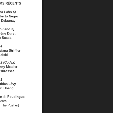
MS RÉCENTS
ro Labo 6)
berto Negro
 Delaunay
ro Labo 5)
lène Duret
e Saada
 4
iana Striffler
elski
2 (Codex)
nny Meteier
esbrosses
 1
thias Lévy
ri Hoang
ve
de
Poudingue
ental
. The Pusher)