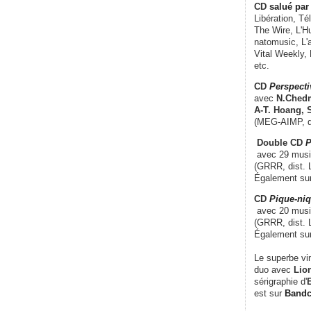
CD
salué par 
Libération, Té
The Wire, L'H
natomusic, L'a
Vital Weekly,
etc.
CD
Perspecti
avec
N.Chedm
A-T. Hoang, 
(MEG-AIMP, d
Double CD
P
avec 29 music
(GRRR, dist. L
Également su
CD
Pique-niq
avec 20 musi
(GRRR, dist. 
Également su
Le superbe vi
duo avec
Lion
sérigraphie d'
E
est sur
Band