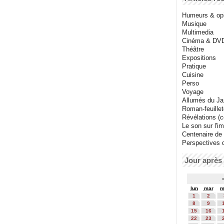
Humeurs & op
Musique
Multimedia
Cinéma & DV
Théâtre
Expositions
Pratique
Cuisine
Perso
Voyage
Allumés du J
Roman-feuille
Révélations (co
Le son sur l'i
Centenaire de
Perspectives 
Jour après 
lun
mar
m
1
2
8
9
15
16
22
23