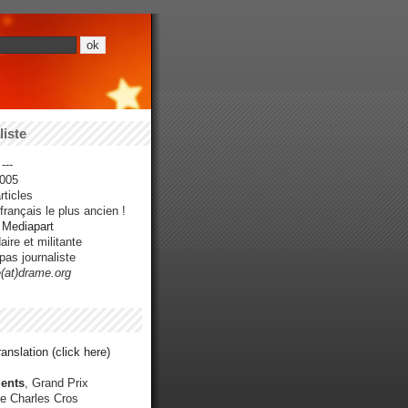
iste
---
005
ticles
rançais le plus ancien !
r Mediapart
ire et militante
pas journaliste
e(at)drame.org
anslation (click here)
ents
, Grand Prix
e Charles Cros