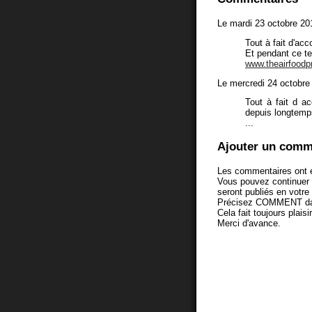
Le mardi 23 octobre 20
Tout à fait d'acc
Et pendant ce t
www.theairfoodpr
Le mercredi 24 octobre
Tout à fait d ac
depuis longte
...
Ajouter un comm
Les commentaires ont é
Vous pouvez continuer
seront publiés en votr
Précisez COMMENT dans 
Cela fait toujours plaisi
Merci d'avance.