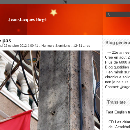
70
Jean-Jacques Birgé
e pas
Blog général
ndi 22 octobre 2012 à 00:41
::
Humeurs & opinions
::
#2431
::
rss
--- 21e année 
Créé en août 2
Plus de 6000 ar
Blog quotidien f
+ en miroir su
chronique solida
non je ne suis 
Contact:
jjbirg
Translate
Fast English tr
CD
Les dém
de l'Académi