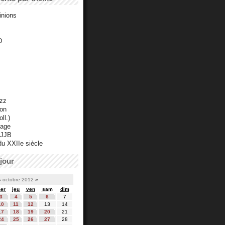
inions
D
azz
ton
ll.)
mage
 JJB
du XXIIe siècle
jour
«
octobre 2012
»
er
jeu
ven
sam
dim
3
4
5
6
7
10
11
12
13
14
17
18
19
20
21
24
25
26
27
28