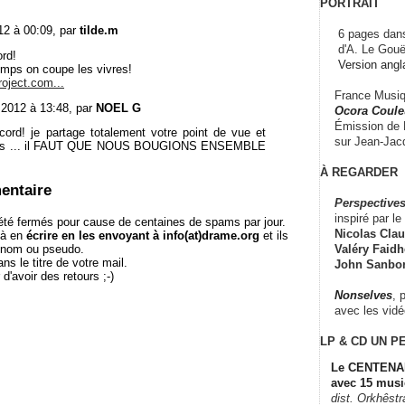
PORTRAIT
12 à 00:09, par
tilde.m
6 pages dans
d'A. Le Gouë
ord!
Version angl
emps on coupe les vivres!
oject.com...
France Musiqu
 2012 à 13:48, par
NOEL G
Ocora Couleu
Émission de F
cord! je partage totalement votre point de vue et
sur Jean-Jacq
mps ... il FAUT QUE NOUS BOUGIONS ENSEMBLE
À REGARDER
entaire
Perspectives
inspiré par le 
té fermés pour cause de centaines de spams par jour.
Nicolas Claus
 à en
écrire en les envoyant à info(at)drame.org
et ils
Valéry Faidhe
e nom ou pseudo.
le titre de votre mail.
John Sanbo
r d'avoir des retours ;-)
Nonselves
, 
avec les vid
LP & CD
UN P
Le CENTENAI
avec 15 musi
dist. Orkhêst