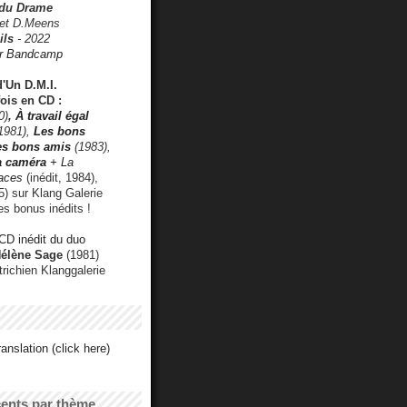
 du Drame
 et D.Meens
ils
- 2022
r Bandcamp
d'Un D.M.I.
fois en CD :
0)
,
À travail égal
1981),
Les bons
les bons amis
(1983),
a caméra
+ La
faces
(inédit, 1984),
) sur Klang Galerie
es bonus inédits !
CD inédit du duo
Hélène Sage
(1981)
utrichien Klanggalerie
anslation (click here)
cents par thème