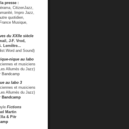
la presse :
lérama, CitizenJazz,
umanité, Impro Jazz,
utre quotidien,
 France Musique,
ves du XXIIe siècle
ail, J-F. Vrod,
S. Lemêtre
...
ist.Word and Sound)
ique-nique au labo
iennes et musiciens
es Allumés du Jazz)
r
Bandcamp
ue au labo 3
ciennes et musiciens
Les Allumés du Jazz)
r
Bandcamp
nyle
Fictions
el Martin
lla & Pitr
camp