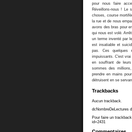
pour nous faire acce
Réveillons-nous ! Le 
choses, course mortifè
la rue et de nous empar
avons des bras pour en
qui nous est volé. Arrêt
un terme inventé par le
est insatiable et suici
pas. Ces quelques r
impuissants. C'est vra
en souffrant de leur
sommes des millions,
prendre en mains pour r
détruisent en se servan
Trackbacks
Aucun trackback.
dcNombreDeLectures d
Pour faire un trackback 
id=2431
Commentaires