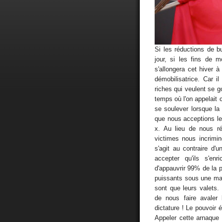
Si les réductions de bu
jour, si les fins de m
s'allongera cet hiver à
démobilisatrice. Car i
riches qui veulent se go
temps où l'on appelait 
se soulever lorsque la
que nous acceptions le
x. Au lieu de nous ré
victimes nous incrimin
s'agit au contraire d'
accepter qu'ils s'en
d'appauvrir 99% de la
puissants sous une ma
sont que leurs valets.
de nous faire avaler
dictature ! Le pouvoir 
Appeler cette arnaque 