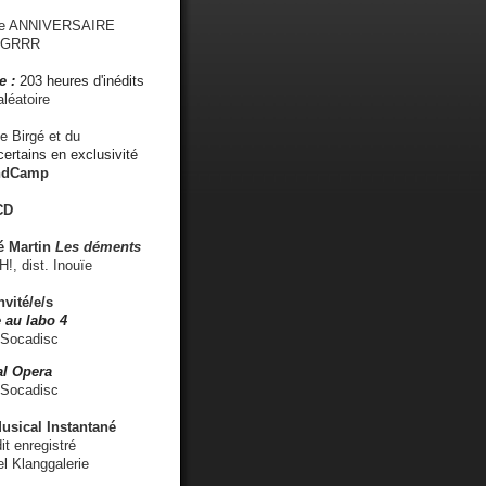
me ANNIVERSAIRE
s GRRR
e :
203 heures d'inédits
léatoire
e Birgé et du
ertains en exclusivité
ndCamp
CD
é
Martin
Les déments
 dist. Inouïe
nvité/e/s
 au labo 4
 Socadisc
l Opera
 Socadisc
sical Instantané
dit enregistré
el Klanggalerie