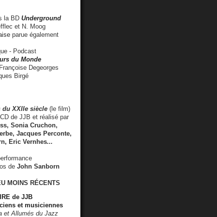
 la BD
Underground
fflec et N. Moog
aise
parue également
e - Podcast
rs du Monde
rançoise Degeorges
ues Birgé
 du XXIIe siècle
(le film)
CD de JJB et réalisé par
s, Sonia Cruchon,
rbe, Jacques Perconte,
rn
,
Eric Vernhes
...
performance
éos de
John Sanborn
EU MOINS RÉCENTS
RE de JJB
ciens et musiciennes
ra et Allumés du Jazz