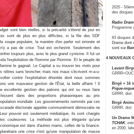
2025 - 50è
des disque
Radio Dram
Programme a
dget sont bien réelles, si la précarité s'étend de jour en
ois sont de plus en plus difficiles, si la file des SDF
83 disques d
 la soupe populaire, la manière d'en parler est erronée et
Drame dont c
l n'y a pas de crise. Tout est orchestré. Seulement des
sont sur
Ba
infrer toujours plus, avec le plus grand cynisme. Il fut un
4 NOUVEAUX
cela l'exploitation de l'homme par l'homme. Et le peuple de
 famine le gagnait. Le Capital a su trouver les mots pour
Lavant Birg
s nôtres sans broncher, mais nos maux s'écrivent m-a-u-
GRRR+OUCH!,
volter contre l'exploitation éhontée dont nous sommes
Birgé + 16 i
ons une mauvaise gestion de l'État, la belle affaire ! Il
Pique-nique
une excellente gestion des patrons qui ont su nous faire
GRRR, dist.
richissent dans des proportions pharaoniques au prix
 population mondiale. Les gouvernements nommés par ces
Birgé
Anima
GRRR, dist.
scarade électorale appelée communément démocratie ne
 Leur pouvoir est seulement médiatique, ils sont chargés
Un Drame Mu
 les couleuvres. La méthode est plus élégante qu'une
TCHAK
, iné
économique est dans d'autres mains, celles de la finance.
en 2000, lab
planétaire une crise n'est qu'une manipulation de masse