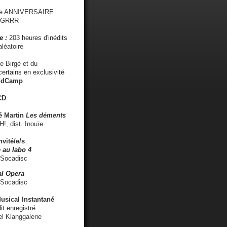
me ANNIVERSAIRE
s GRRR
e :
203 heures d'inédits
léatoire
e Birgé et du
ertains en exclusivité
ndCamp
CD
é
Martin
Les déments
 dist. Inouïe
nvité/e/s
 au labo 4
 Socadisc
l Opera
 Socadisc
sical Instantané
dit enregistré
el Klanggalerie