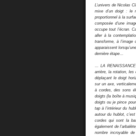
L’univers de Nicolas
mixe d’un doigt : le
proportionnel à la sur
composée d’une image
occupe tout l’écran. C
aller à la contemplat
transforme, à l’image
apparaissent lorsqu’une
dernière étape…
… LA RENAISSANCE DU
arrière, la rotation, l
déplaçant le doigt hor
sur un axe, verticaleme
à cordes, des sons él
doigts (la boîte à musiq
doigts ou je pince pou
tap à l’intérieur du hub
autour du hublot, c’e
cordes qui sont la bas
également de l’arbalèt
nombre incroyable de 