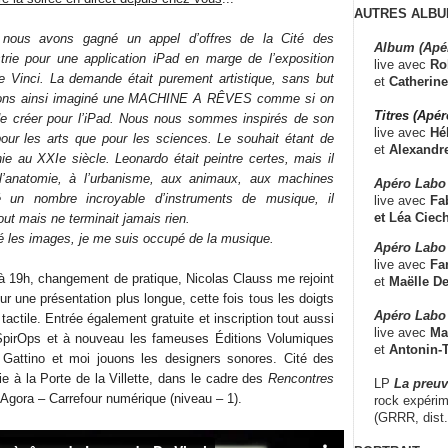
AUTRES ALBU
 nous avons gagné un appel d’offres de la Cité des
Album (Apé
trie pour une application iPad en marge de l’exposition
live avec
Ro
e Vinci. La demande était purement artistique, sans but
et
Catherine
vons ainsi imaginé une MACHINE A RÊVES comme si on
Titres (Apé
de créer pour l’iPad. Nous nous sommes inspirés de son
live avec
Hé
pour les arts que pour les sciences. Le souhait étant de
et
Alexandr
e au XXIe siècle. Leonardo était peintre certes, mais il
à l’anatomie, à l’urbanisme, aux animaux, aux machines
Apéro Labo
té un nombre incroyable d’instruments de musique, il
live avec
Fab
et
Léa Ciech
out mais ne terminait jamais rien.
sé les images, je me suis occupé de la musique.
Apéro Labo 
live avec
Fa
à 19h, changement de pratique, Nicolas Clauss me rejoint
et
Maëlle D
r une présentation plus longue, cette fois tous les doigts
Apéro Labo
e tactile. Entrée également gratuite et inscription tout aussi
live avec
Ma
 SpirOps et à nouveau les fameuses Éditions Volumiques
et
Antonin-T
 Gattino et moi jouons les designers sonores. Cité des
rie à la Porte de la Villette, dans le cadre des
Rencontres
LP
La preu
 Agora – Carrefour numérique (niveau – 1).
rock expérim
(GRRR, dist