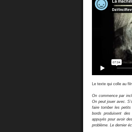
Le texte qui colle au fil
On commence par inclin
On peut jouer avec. S
faire tomber les peti
bords produisent des 
appuyés pour avoir des
problème. Le dernier éc