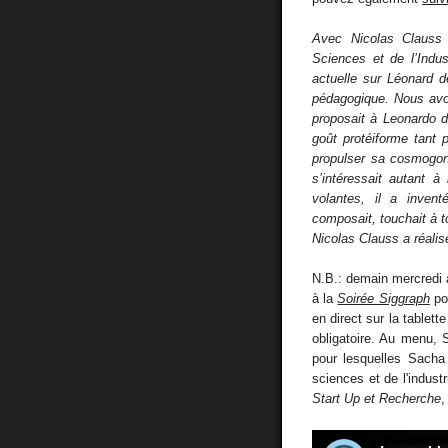
Avec Nicolas Clauss
Sciences et de l’Indus
actuelle sur Léonard d
pédagogique. Nous a
proposait à Leonardo 
goût protéiforme tant 
propulser sa cosmogoni
s’intéressait autant 
volantes, il a inven
composait, touchait à t
Nicolas Clauss a réali
N.B.: demain mercredi 
à la
Soirée Siggraph
pou
en direct sur la tablett
obligatoire. Au menu,
pour lesquelles Sacha
sciences et de l'indust
Start Up et Recherche
,