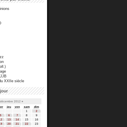
inions
D
azz
ton
ll.)
mage
 JJB
du XXIIe siècle
jour
décembre 2012
»
er
jeu
ven
sam
dim
1
2
5
6
7
8
9
12
13
14
15
16
19
20
21
22
23