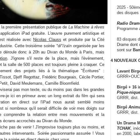
2025 - 50è
des disque
Radio Dram
u la première présentation publique de
La Machine à rêves
Programme a
 application iPad gratuite. L'œuvre purement artistique et
83 disques d
 est réalisée avec
Nicolas Clauss
et produite par la Cité
Drame dont c
dustrie. Cette troisième soirée
*di*/zaïn
organisée par les
sont sur
Ba
 se déroule donc à 20h au Divan du Monde à Paris, mais
tion
. J'ignore s'il reste de la place, mais l'évènement,
4 NOUVEAUX
et la salle de 500 places est toujours pleine à craquer. Ce
alement des projets liés à la thématique "Écritures" :
Lavant Birg
GRRR+OUCH!,
Tissot, Djeff Regottaz, Frédéric Bourgeais, Cécile Portier,
etit, David Meulemans, Camille Bloomfield.
Birgé + 16 i
roviserai pas mon texte, ou du moins pas dans les grandes
Pique-nique
vre-je ici en primeur avec un long extrait du film qui sera
GRRR, dist.
ration en direct sur l'iPad nous aurait semblé moins
Birgé
Anima
est si nombreux qu'il serait difficile de voir mes doigts sur
GRRR, dist.
de comprendre la relation entre mes mouvements et la
nds écrans accrochés au Divan du Monde.
Un Drame Mu
he pas de venir ! J'improvise toujours plus ou moins, et
TCHAK
, iné
s autres intervenants. Soirée passionnante assurée ! Vous
en 2000, lab
re la soirée en direct depuis chez vous
...