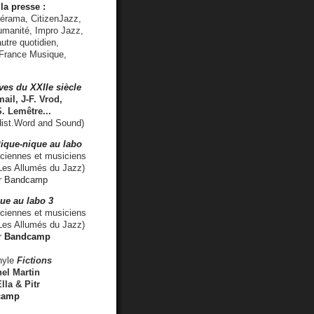
la presse :
lérama, CitizenJazz,
umanité, Impro Jazz,
utre quotidien,
 France Musique,
ves du XXIIe siècle
ail, J-F. Vrod,
S. Lemêtre
...
ist.Word and Sound)
ique-nique au labo
iennes et musiciens
es Allumés du Jazz)
r
Bandcamp
ue au labo 3
ciennes et musiciens
Les Allumés du Jazz)
r
Bandcamp
nyle
Fictions
el Martin
lla & Pitr
camp