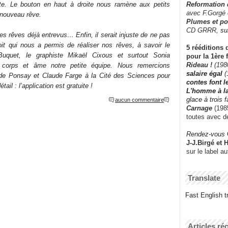
Reformation
ite. Le bouton en haut à droite nous ramène aux petits
avec F.Gorgé
 nouveau rêve.
Plumes et po
CD GRRR,
su
les rêves déjà entrevus… Enfin, il serait injuste de ne pas
etoit qui nous a permis de réaliser nos rêves, à savoir le
5 rééditions 
Buquet, le graphiste Mikaël Cixous et surtout Sonia
pour la 1ère 
Rideau !
(198
 corps et âme notre petite équipe. Nous remercions
salaire égal
(
 de Ponsay et Claude Farge à la Cité des Sciences pour
contes font 
tail : l’application est gratuite !
L'homme à l
glace à trois 
aucun commentaire
Carnage
(1985
toutes avec d
Rendez-vous
J-J.Birgé et 
sur le label a
Translate
Fast English tr
Articles ré