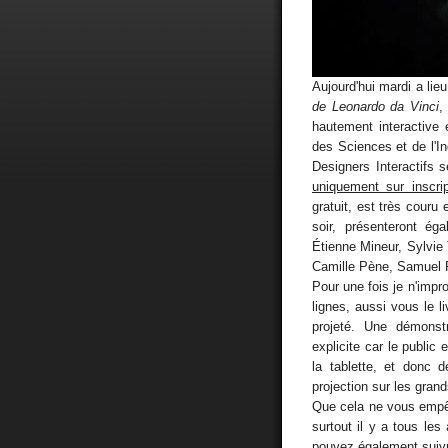
Aujourd'hui mardi a lie
de Leonardo da Vinci
,
hautement interactive
des Sciences et de l'In
Designers Interactifs
uniquement sur inscrip
gratuit, est très couru 
soir, présenteront ég
Étienne Mineur, Sylvie 
Camille Pène, Samuel P
Pour une fois je n'imp
lignes, aussi vous le li
projeté. Une démonst
explicite car le public 
la tablette, et donc 
projection sur les gra
Que cela ne vous empêc
surtout il y a tous le
pouvez également
suiv