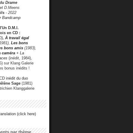
 du Drame
 et D.Meens
ils
- 2022
r Bandcamp
d'Un D.M.I.
fois en CD :
0)
,
À travail égal
1981),
Les bons
les bons amis
(1983),
a caméra
+ La
faces
(inédit, 1984),
) sur Klang Galerie
es bonus inédits !
CD inédit du duo
Hélène Sage
(1981)
utrichien Klanggalerie
anslation (click here)
cents par thème