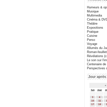
Humeurs & op
Musique
Multimedia
Cinéma & DV
Théâtre
Expositions
Pratique
Cuisine
Perso
Voyage
Allumés du J
Roman-feuille
Révélations (co
Le son sur l'i
Centenaire de
Perspectives 
Jour après 
«
lun
mar
m
3
4
10
11
17
18