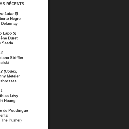
MS RÉCENTS
ro Labo 6)
berto Negro
 Delaunay
ro Labo 5)
lène Duret
e Saada
 4
iana Striffler
elski
2 (Codex)
nny Meteier
esbrosses
 1
thias Lévy
ri Hoang
ve
de
Poudingue
ental
. The Pusher)