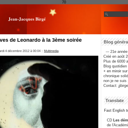
70
Jean-Jacques Birgé
ves de Leonardo à la 3ème soirée
Blog général
ardi 4 décembre 2012 à 00:04
::
Multimedia
--- 21e année 
Créé en août 2
Plus de 6000 ar
Blog quotidien f
+ en miroir su
chronique solida
non je ne suis 
Contact:
jjbirg
Translate
Fast English tr
CD
Les dém
de l'Académi