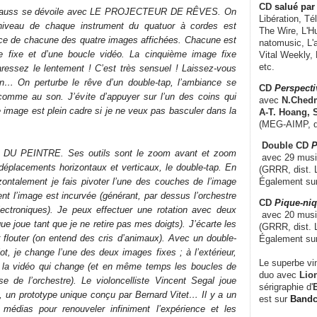
CD
salué par 
 Clauss se dévoile avec LE PROJECTEUR DE RÊVES. On
Libération, Té
 niveau de chaque instrument du quatuor à cordes est
The Wire, L'H
face de chacune des quatre images affichées. Chacune est
natomusic, L'a
 fixe et d’une boucle vidéo. La cinquième image fixe
Vital Weekly,
etc.
aressez le lentement ! C’est très sensuel ! Laissez-vous
ion… On perturbe le rêve d’un double-tap, l’ambiance se
CD
Perspecti
 comme au son. J’évite d’appuyer sur l’un des coins qui
avec
N.Chedm
 image est plein cadre si je ne veux pas basculer dans la
A-T. Hoang, 
(MEG-AIMP, d
Double CD
P
 PEINTRE. Ses outils sont le zoom avant et zoom
avec 29 music
es déplacements horizontaux et verticaux, le double-tap. En
(GRRR, dist. L
izontalement je fais pivoter l’une des couches de l’image
Également su
nt l’image est incurvée (générant, par dessus l’orchestre
CD
Pique-niq
ectroniques). Je peux effectuer une rotation avec deux
avec 20 musi
ue joue tant que je ne retire pas mes doigts). J’écarte les
(GRRR, dist. 
r flouter (on entend des cris d’animaux). Avec un double-
Également su
lot, je change l’une des deux images fixes ; à l’extérieur,
Le superbe vi
st la vidéo qui change (et en même temps les boucles de
duo avec
Lion
e de l’orchestre). Le violoncelliste Vincent Segal joue
sérigraphie d'
E
e, un prototype unique conçu par Bernard Vitet… Il y a un
est sur
Band
médias pour renouveler infiniment l’expérience et les