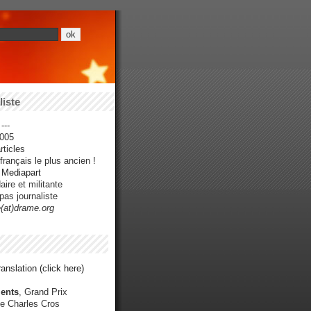
iste
---
005
ticles
rançais le plus ancien !
r Mediapart
ire et militante
pas journaliste
e(at)drame.org
anslation (click here)
ents
, Grand Prix
e Charles Cros