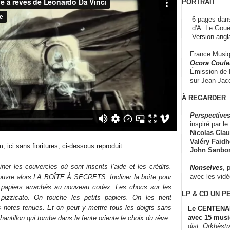
PORTRAIT
6 pages dans
d'A. Le Gouë
Version angl
France Musiqu
Ocora Couleu
Émission de F
sur Jean-Jacq
À REGARDER
Perspectives
inspiré par le 
Nicolas Claus
Valéry Faidhe
m, ici sans fioritures, ci-dessous reproduit :
John Sanbo
er les couvercles où sont inscrits l’aide et les crédits.
Nonselves
, 
avec les vid
’ouvre alors LA BOÎTE À SECRETS. Incliner la boîte pour
ts papiers arrachés au nouveau codex. Les chocs sur les
LP & CD
UN P
pizzicato. On touche les petits papiers. On les tient
 notes tenues. Et on peut y mettre tous les doigts sans
Le CENTENAI
avec 15 musi
hantillon qui tombe dans la fente oriente le choix du rêve.
dist. Orkhêst