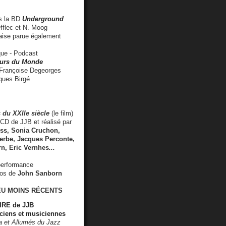
 la BD
Underground
fflec et N. Moog
aise
parue également
e - Podcast
rs du Monde
rançoise Degeorges
ues Birgé
 du XXIIe siècle
(le film)
CD de JJB et réalisé par
s, Sonia Cruchon,
rbe, Jacques Perconte,
rn
,
Eric Vernhes
...
performance
éos de
John Sanborn
EU MOINS RÉCENTS
RE de JJB
ciens et musiciennes
ra et Allumés du Jazz