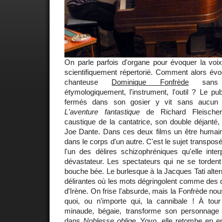
On parle parfois d'organe pour évoquer la voix
scientifiquement répertorié. Comment alors évoq
chanteuse
Dominique Fonfrède
sans a
étymologiquement, l'instrument, l'outil ? Le pu
fermés dans son gosier y vit sans aucun
L'aventure fantastique
de Richard Fleischer,
caustique de la cantatrice, son double déjanté
Joe Dante. Dans ces deux films un être humain 
dans le corps d'un autre. C'est le sujet transpo
l'un des délires schizophréniques qu'elle int
dévastateur. Les spectateurs qui ne se tordent
bouche bée. Le burlesque à la Jacques Tati alte
délirantes où les mots dégringolent comme des 
d'Irène. On frise l'absurde, mais la Fonfrède nous
quoi, ou n'importe qui, la cannibale ! À tour 
minaude, bégaie, transforme son personnag
dans
Noblesse oblige
. Yoyo, elle retombe en e